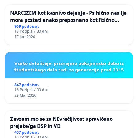
NARCIZEM kot kaznivo dejanje - Psihično nasilje
mora postati enako prepoznano kot fizično
nasilje
959 podpisov
18 Podpisi / 30 dni
17 Jun 2026
Vsako delo šteje: priznajmo pokojninsko dobo iz
študentskega dela tudi za generacijo pred 2015
847 podpisov
18 Podpisi / 30 dni
29 Mar 2026
Zavzemimo se za NEvračljivost upravičeno
prejete/ga DSP in VD
437 podpisov
13 Podpisi / 30 dni