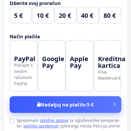
Izberite svoj proračun
5 €
10 €
20 €
40 €
80 €
Način plačila
PayPal
Google
Apple
Kreditna
Pay
Pay
kartica
Plačajte s
svojim
Visa,
računom
Mastercard
PayPal
Nadaljuj na plačilo 5 €
Sprejemam
splošne pogoje
za oglaševalske kampanje
ter
politiko zasebnosti
spletnega mesta Peticija.online.