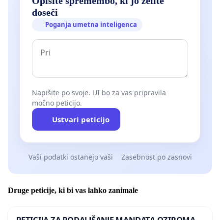
Opišite spremembo, ki jo želite
doseči
Poganja umetna inteligenca
Napišite po svoje. UI bo za vas pripravila
močno peticijo.
Ustvari peticijo
Vaši podatki ostanejo vaši
Zasebnost po zasnovi
Druge peticije, ki bi vas lahko zanimale
PETICIJA ZA PODALJŠANJE MANDATA OZIROMA