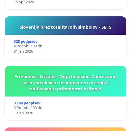
15 Apr 2026
Slovenija brez totalitarnih simbolov - SBTS
528 podpisov
4 Podpisi / 30 dni
31 Jan 2026
Prihodnost Križank - Odprto pismo: Zahtevamo
jasen, strokoven in odgovoren pristop k
oblikovanju prihodnosti Križank!
3 708 podpisov
3 Podpisi / 30 dni
12 Jan 2026