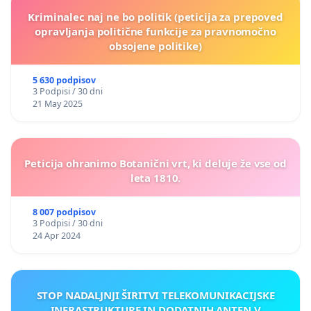
Kriminalec naj ne bo politik (peticija za prepoved
opravljanja politične funkcije za pravnomočno
obsojene politike)
5 630 podpisov
3 Podpisi / 30 dni
21 May 2025
Peticija ohranimo Botanični vrt, ki deluje že vse od
leta 1810.
8 007 podpisov
3 Podpisi / 30 dni
24 Apr 2024
STOP NADALJNJI ŠIRITVI TELEKOMUNIKACIJSKE
INFRASTRUKTURE IN DODATNIH ANTEN V