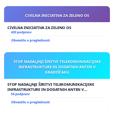
CIVILNA INICIATIVA ZA ZELENO OS
CIVILNA INICIATIVA ZA ZELENO OS
420 podpisov
Obvestilo o preglednosti
STOP NADALJNJI ŠIRITVI TELEKOMUNIKACIJSKE
INFRASTRUKTURE IN DODATNIH ANTEN V
GRADIŠČAKU
STOP NADALJNJI ŠIRITVI TELEKOMUNIKACIJSKE
INFRASTRUKTURE IN DODATNIH ANTEN V
GRADIŠČAKU
54 podpisov
Obvestilo o preglednosti