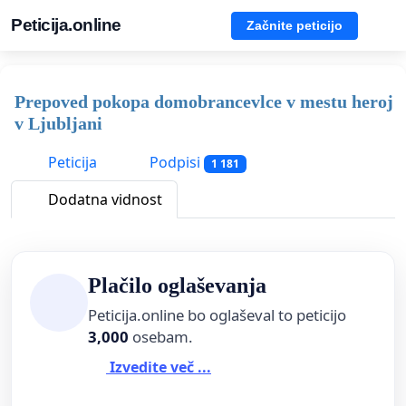
Peticija.online
Začnite peticijo
Prepoved pokopa domobrancevlce v mestu heroj
v Ljubljani
Peticija
Podpisi
1 181
Dodatna vidnost
Plačilo oglaševanja
Peticija.online bo oglaševal to peticijo
3,000
osebam.
Izvedite več ...