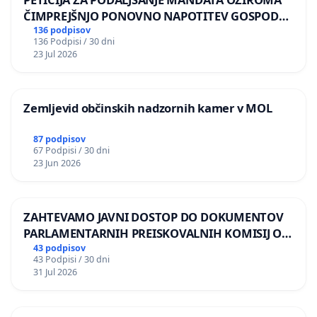
ČIMPREJŠNJO PONOVNO NAPOTITEV GOSPODA
BERNARDA ŠRAJNERJA NA VELEPOSLANIŠTVO
136 podpisov
136 Podpisi / 30 dni
REPUBLIKE SLOVENIJE V MOSKVI
23 Jul 2026
Zemljevid občinskih nadzornih kamer v MOL
87 podpisov
67 Podpisi / 30 dni
23 Jun 2026
ZAHTEVAMO JAVNI DOSTOP DO DOKUMENTOV
PARLAMENTARNIH PREISKOVALNIH KOMISIJ O
ILEGALNI TRGOVINI Z OROŽJEM
43 podpisov
43 Podpisi / 30 dni
31 Jul 2026