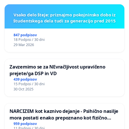
Vsako delo šteje: priznajmo pokojninsko dobo iz
študentskega dela tudi za generacijo pred 2015
847 podpisov
18 Podpisi / 30 dni
29 Mar 2026
Zavzemimo se za NEvračljivost upravičeno
prejete/ga DSP in VD
439 podpisov
15 Podpisi / 30 dni
30 Oct 2025
NARCIZEM kot kaznivo dejanje - Psihično nasilje
mora postati enako prepoznano kot fizično
nasilje
959 podpisov
11 Podpisi / 30 dni