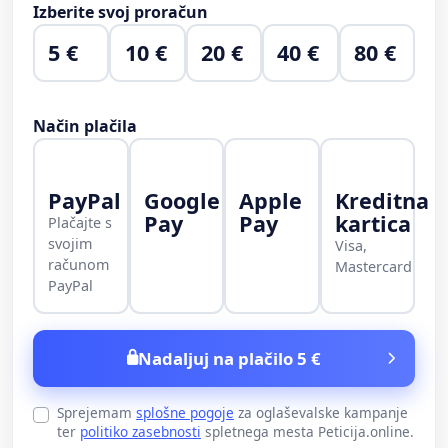
Izberite svoj proračun
5 €
10 €
20 €
40 €
80 €
Način plačila
PayPal
Google
Apple
Kreditna
Pay
Pay
kartica
Plačajte s
svojim
Visa,
računom
Mastercard
PayPal
Nadaljuj na plačilo 5 €
Sprejemam
splošne pogoje
za oglaševalske kampanje
ter
politiko zasebnosti
spletnega mesta Peticija.online.