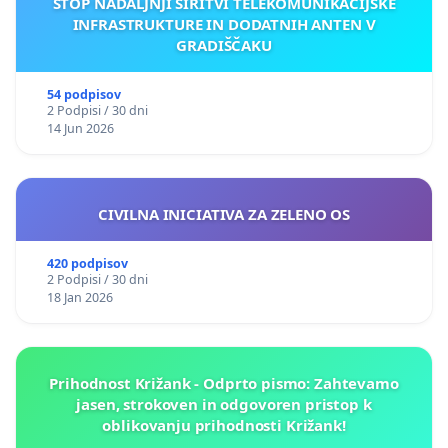
STOP NADALJNJI ŠIRITVI TELEKOMUNIKACIJSKE
INFRASTRUKTURE IN DODATNIH ANTEN V
GRADIŠČAKU
54 podpisov
2 Podpisi / 30 dni
14 Jun 2026
CIVILNA INICIATIVA ZA ZELENO OS
420 podpisov
2 Podpisi / 30 dni
18 Jan 2026
Prihodnost Križank - Odprto pismo: Zahtevamo
jasen, strokoven in odgovoren pristop k
oblikovanju prihodnosti Križank!