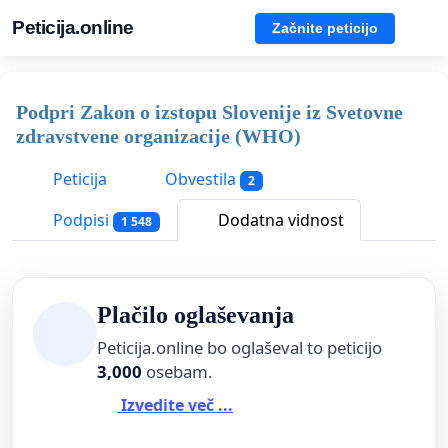
Peticija.online
Začnite peticijo
Podpri Zakon o izstopu Slovenije iz Svetovne
zdravstvene organizacije (WHO)
Peticija
Obvestila
2
Podpisi
Dodatna vidnost
1 548
Plačilo oglaševanja
Peticija.online bo oglaševal to peticijo
3,000
osebam.
Izvedite več ...