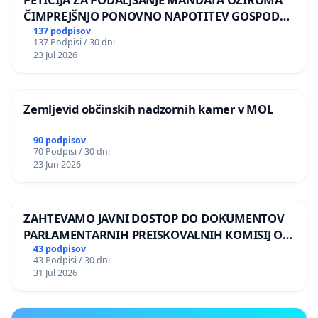
ČIMPREJŠNJO PONOVNO NAPOTITEV GOSPODA
BERNARDA ŠRAJNERJA NA VELEPOSLANIŠTVO
137 podpisov
137 Podpisi / 30 dni
REPUBLIKE SLOVENIJE V MOSKVI
23 Jul 2026
Zemljevid občinskih nadzornih kamer v MOL
90 podpisov
70 Podpisi / 30 dni
23 Jun 2026
ZAHTEVAMO JAVNI DOSTOP DO DOKUMENTOV
PARLAMENTARNIH PREISKOVALNIH KOMISIJ O
ILEGALNI TRGOVINI Z OROŽJEM
43 podpisov
43 Podpisi / 30 dni
31 Jul 2026