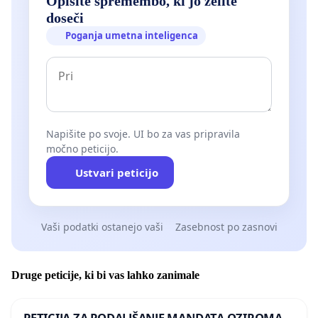
Opišite spremembo, ki jo želite
doseči
Poganja umetna inteligenca
Napišite po svoje. UI bo za vas pripravila
močno peticijo.
Ustvari peticijo
Vaši podatki ostanejo vaši
Zasebnost po zasnovi
Druge peticije, ki bi vas lahko zanimale
PETICIJA ZA PODALJŠANJE MANDATA OZIROMA