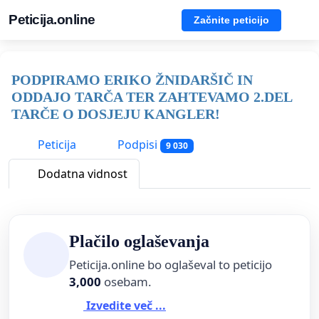
Peticija.online
Začnite peticijo
PODPIRAMO ERIKO ŽNIDARŠIČ IN
ODDAJO TARČA TER ZAHTEVAMO 2.DEL
TARČE O DOSJEJU KANGLER!
Peticija
Podpisi
9 030
Dodatna vidnost
Plačilo oglaševanja
Peticija.online bo oglaševal to peticijo
3,000
osebam.
Izvedite več ...