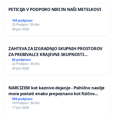
PETICIJA V PODPORO NIKI IN NAŠI METELKOVI
165 podpisov
25 Podpisi / 30 dni
30 Jun 2026
ZAHTEVA ZA IZGRADNJO SKUPNIH PROSTOROV
ZA PREBIVALCE KRAJEVNE SKUPNOSTI
PRESTRANEK
85 podpisov
22 Podpisi / 30 dni
20 Jun 2026
NARCIZEM kot kaznivo dejanje - Psihično nasilje
mora postati enako prepoznano kot fizično
nasilje
958 podpisov
18 Podpisi / 30 dni
17 Jun 2026