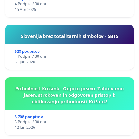
4 Podpisi / 30 dni
15 Apr 2026
Slovenija brez totalitarnih simbolov - SBTS
528 podpisov
4 Podpisi / 30 dni
31 Jan 2026
Prihodnost Križank - Odprto pismo: Zahtevamo
jasen, strokoven in odgovoren pristop k
oblikovanju prihodnosti Križank!
3 708 podpisov
3 Podpisi / 30 dni
12 Jan 2026