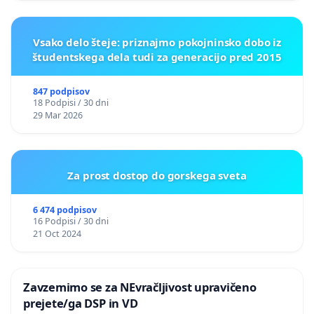
Vsako delo šteje: priznajmo pokojninsko dobo iz
študentskega dela tudi za generacijo pred 2015
847 podpisov
18 Podpisi / 30 dni
29 Mar 2026
Za prost dostop do gorskega sveta
6 474 podpisov
16 Podpisi / 30 dni
21 Oct 2024
Zavzemimo se za NEvračljivost upravičeno
prejete/ga DSP in VD