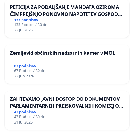
PETICIJA ZA PODALJŠANJE MANDATA OZIROMA
ČIMPREJŠNJO PONOVNO NAPOTITEV GOSPODA
BERNARDA ŠRAJNERJA NA VELEPOSLANIŠTVO
133 podpisov
133 Podpisi / 30 dni
REPUBLIKE SLOVENIJE V MOSKVI
23 Jul 2026
Zemljevid občinskih nadzornih kamer v MOL
87 podpisov
67 Podpisi / 30 dni
23 Jun 2026
ZAHTEVAMO JAVNI DOSTOP DO DOKUMENTOV
PARLAMENTARNIH PREISKOVALNIH KOMISIJ O
ILEGALNI TRGOVINI Z OROŽJEM
43 podpisov
43 Podpisi / 30 dni
31 Jul 2026