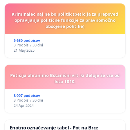
Kriminalec naj ne bo politik (peticija za prepoved
opravljanja politične funkcije za pravnomočno
obsojene politike)
5 630 podpisov
3 Podpisi / 30 dni
21 May 2025
Peticija ohranimo Botanični vrt, ki deluje že vse od
leta 1810.
8 007 podpisov
3 Podpisi / 30 dni
24 Apr 2024
Enotno označevanje tabel - Pot na Brce