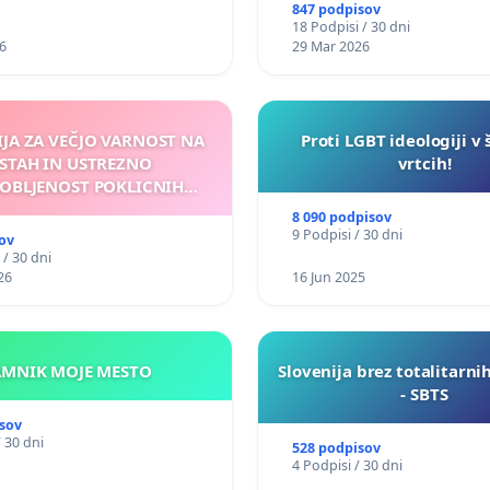
847 podpisov
18 Podpisi / 30 dni
6
29 Mar 2026
IJA ZA VEČJO VARNOST NA
Proti LGBT ideologiji v 
STAH IN USTREZNO
vrtcih!
OBLJENOST POKLICNIH
VOZNIKOV
8 090 podpisov
9 Podpisi / 30 dni
ov
 / 30 dni
26
16 Jun 2025
KAMNIK MOJE MESTO
Slovenija brez totalitarni
- SBTS
sov
/ 30 dni
528 podpisov
4 Podpisi / 30 dni