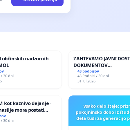
d občinskih nadzornih
ZAHTEVAMO JAVNI DOS
 MOL
DOKUMENTOV
PARLAMENTARNIH
ov
43 podpisov
 / 30 dni
43 Podpisi / 30 dni
PREISKOVALNIH KOMISIJ
6
31 Jul 2026
ILEGALNI TRGOVINI Z O
 kot kaznivo dejanje -
Vsako delo šteje: pri
nasilje mora postati
pokojninsko dobo iz štu
epoznano kot fizično
sov
dela tudi za generacijo 
 / 30 dni