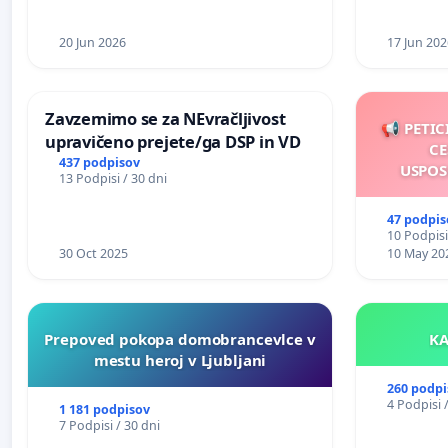
20 Jun 2026
17 Jun 202
Zavzemimo se za NEvračljivost
📢 PETIC
upravičeno prejete/ga DSP in VD
CE
437 podpisov
USPOS
13 Podpisi / 30 dni
47 podpis
10 Podpisi
30 Oct 2025
10 May 20
Prepoved pokopa domobrancevlce v
mestu heroj v Ljubljani
260 podpi
4 Podpisi 
1 181 podpisov
7 Podpisi / 30 dni