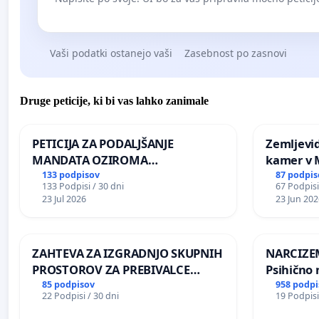
Vaši podatki ostanejo vaši
Zasebnost po zasnovi
Druge peticije, ki bi vas lahko zanimale
PETICIJA ZA PODALJŠANJE
Zemljevi
MANDATA OZIROMA
kamer v
ČIMPREJŠNJO PONOVNO
133 podpisov
87 podpis
133 Podpisi / 30 dni
67 Podpisi
NAPOTITEV GOSPODA BERNARDA
23 Jul 2026
23 Jun 202
ŠRAJNERJA NA VELEPOSLANIŠTVO
REPUBLIKE SLOVENIJE V MOSKVI
ZAHTEVA ZA IZGRADNJO SKUPNIH
NARCIZEM
PROSTOROV ZA PREBIVALCE
Psihično 
KRAJEVNE SKUPNOSTI
enako pr
85 podpisov
958 podpi
22 Podpisi / 30 dni
19 Podpisi
PRESTRANEK
nasilje