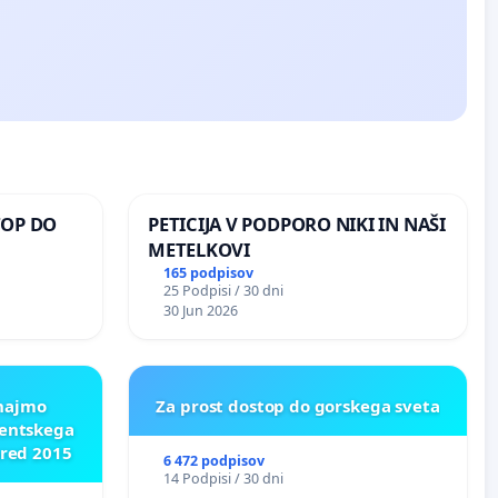
TOP DO
PETICIJA V PODPORO NIKI IN NAŠI
METELKOVI
165 podpisov
25 Podpisi / 30 dni
 O
30 Jun 2026
ROŽJEM
znajmo
Za prost dostop do gorskega sveta
dentskega
pred 2015
6 472 podpisov
14 Podpisi / 30 dni