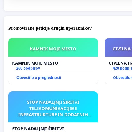
Promovirane peticije drugih uporabnikov
KAMNIK MOJE MESTO
CIVILNA 
KAMNIK MOJE MESTO
CIVILNA I
260 podpisov
420 podpi
Obvestilo o preglednosti
Obvestilo 
STOP NADALJNJI ŠIRITVI
TELEKOMUNIKACIJSKE
INFRASTRUKTURE IN DODATNIH
ANTEN V GRADIŠČAKU
STOP NADALJNJI ŠIRITVI