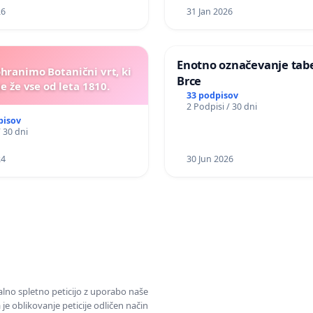
26
31 Jan 2026
Enotno označevanje tabel
ohranimo Botanični vrt, ki
Brce
e že vse od leta 1810.
33 podpisov
2 Podpisi / 30 dni
pisov
/ 30 dni
24
30 Jun 2026
alno spletno peticijo z uporabo naše
je oblikovanje peticije odličen način