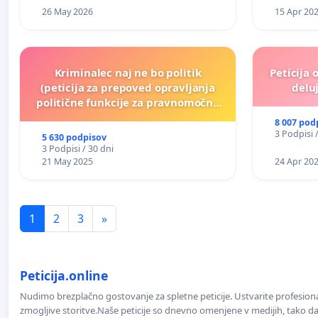
26 May 2026
15 Apr 20
Kriminalec naj ne bo politik
Peticija 
(peticija za prepoved opravljanja
deluj
politične funkcije za pravnomočno
obsojene politike)
8 007 pod
3 Podpisi 
5 630 podpisov
3 Podpisi / 30 dni
21 May 2025
24 Apr 20
1
2
3
»
Peticija.online
Nudimo brezplačno gostovanje za spletne peticije. Ustvarite profesion
zmogljive storitve.Naše peticije so dnevno omenjene v medijih, tako da 