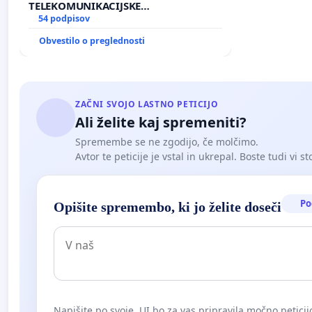
TELEKOMUNIKACIJSKE
INFRASTRUKTURE IN DODATNIH
54 podpisov
ANTEN V GRADIŠČAKU
Obvestilo o preglednosti
ZAČNI SVOJO LASTNO PETICIJO
Ali želite kaj spremeniti?
Spremembe se ne zgodijo, če molčimo.
Avtor te peticije je vstal in ukrepal. Boste tudi vi st
Po
Opišite spremembo, ki jo želite doseči
Napišite po svoje. UI bo za vas pripravila močno peticij