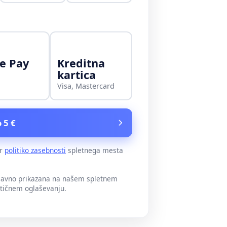
e Pay
Kreditna
kartica
Visa, Mastercard
 5 €
er
politiko zasebnosti
spletnega mesta
 javno prikazana na našem spletnem
itičnem oglaševanju.