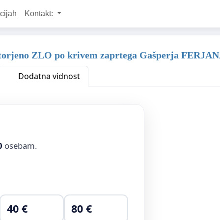
cijah
Kontakt:
a storjeno ZLO po krivem zaprtega Gašperja FERJA
Dodatna vidnost
0
osebam.
40 €
80 €