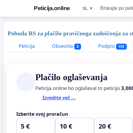
Peticija.online
Brskajte po peti
SL ▼
Pobuda RS za plačilo pravičnega zadoščenja z
Peticija
Obvestila
Podpisi
3
155
Plačilo oglaševanja
Peticija.online bo oglaševal to peticijo
3,00
Izvedite več ...
Izberite svoj proračun
5 €
10 €
20 €