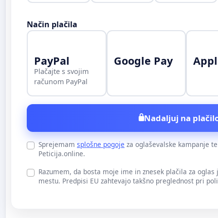
Način plačila
PayPal
Google Pay
Appl
Plačajte s svojim
računom PayPal
Nadaljuj na plačilo
Sprejemam
splošne pogoje
za oglaševalske kampanje t
Peticija.online.
Razumem, da bosta moje ime in znesek plačila za oglas
mestu. Predpisi EU zahtevajo takšno preglednost pri pol