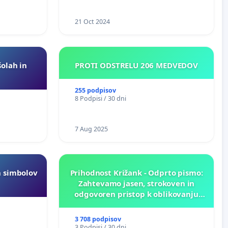
21 Oct 2024
šolah in
PROTI ODSTRELU 206 MEDVEDOV
255 podpisov
8 Podpisi / 30 dni
7 Aug 2025
h simbolov
Prihodnost Križank - Odprto pismo:
Zahtevamo jasen, strokoven in
odgovoren pristop k oblikovanju
prihodnosti Križank!
3 708 podpisov
3 Podpisi / 30 dni