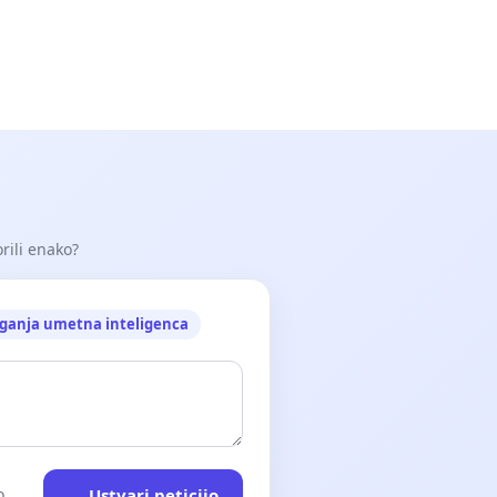
orili enako?
ganja umetna inteligenca
Ustvari peticijo
o.