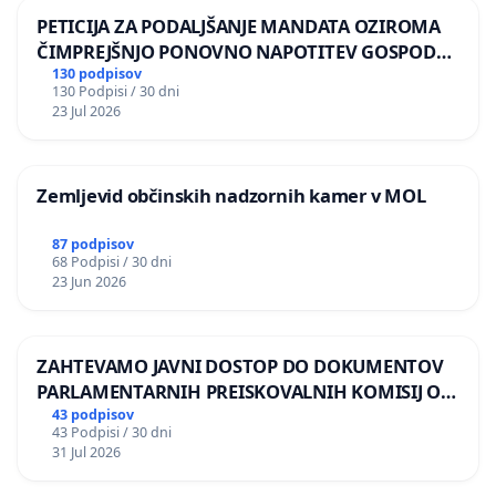
PETICIJA ZA PODALJŠANJE MANDATA OZIROMA
ČIMPREJŠNJO PONOVNO NAPOTITEV GOSPODA
BERNARDA ŠRAJNERJA NA VELEPOSLANIŠTVO
130 podpisov
130 Podpisi / 30 dni
REPUBLIKE SLOVENIJE V MOSKVI
23 Jul 2026
Zemljevid občinskih nadzornih kamer v MOL
87 podpisov
68 Podpisi / 30 dni
23 Jun 2026
ZAHTEVAMO JAVNI DOSTOP DO DOKUMENTOV
PARLAMENTARNIH PREISKOVALNIH KOMISIJ O
ILEGALNI TRGOVINI Z OROŽJEM
43 podpisov
43 Podpisi / 30 dni
31 Jul 2026