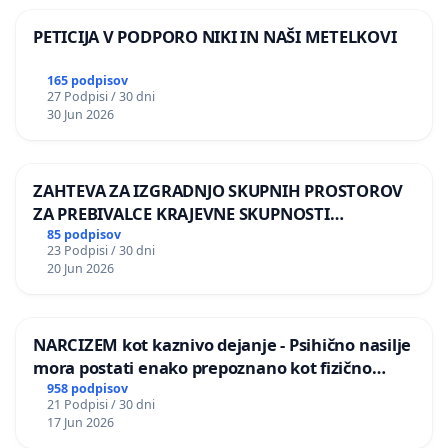
PETICIJA V PODPORO NIKI IN NAŠI METELKOVI
165 podpisov
27 Podpisi / 30 dni
30 Jun 2026
ZAHTEVA ZA IZGRADNJO SKUPNIH PROSTOROV
ZA PREBIVALCE KRAJEVNE SKUPNOSTI
PRESTRANEK
85 podpisov
23 Podpisi / 30 dni
20 Jun 2026
NARCIZEM kot kaznivo dejanje - Psihično nasilje
mora postati enako prepoznano kot fizično
nasilje
958 podpisov
21 Podpisi / 30 dni
17 Jun 2026