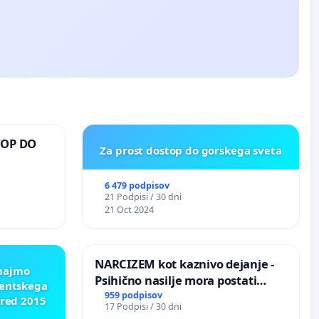
TOP DO
Za prost dostop do gorskega sveta
6 479 podpisov
 O
21 Podpisi / 30 dni
ROŽJEM
21 Oct 2024
NARCIZEM kot kaznivo dejanje -
znajmo
Psihično nasilje mora postati
dentskega
enako prepoznano kot fizično
959 podpisov
pred 2015
17 Podpisi / 30 dni
nasilje