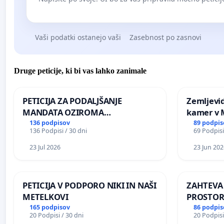
Vaši podatki ostanejo vaši
Zasebnost po zasnovi
Druge peticije, ki bi vas lahko zanimale
PETICIJA ZA PODALJŠANJE
Zemljevi
MANDATA OZIROMA
kamer v
ČIMPREJŠNJO PONOVNO
136 podpisov
89 podpis
136 Podpisi / 30 dni
69 Podpisi
NAPOTITEV GOSPODA BERNARDA
ŠRAJNERJA NA VELEPOSLANIŠTVO
23 Jul 2026
23 Jun 202
REPUBLIKE SLOVENIJE V MOSKVI
PETICIJA V PODPORO NIKI IN NAŠI
ZAHTEVA
METELKOVI
PROSTOR
KRAJEVN
165 podpisov
86 podpis
20 Podpisi / 30 dni
20 Podpisi
PRESTRA