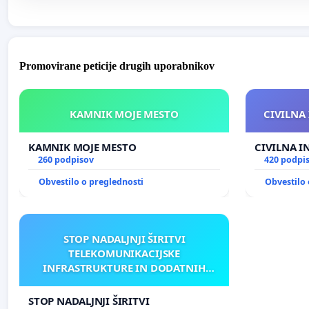
Promovirane peticije drugih uporabnikov
KAMNIK MOJE MESTO
CIVILNA 
KAMNIK MOJE MESTO
CIVILNA I
260 podpisov
420 podpi
Obvestilo o preglednosti
Obvestilo 
STOP NADALJNJI ŠIRITVI
TELEKOMUNIKACIJSKE
INFRASTRUKTURE IN DODATNIH
ANTEN V GRADIŠČAKU
STOP NADALJNJI ŠIRITVI