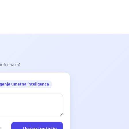
orili enako?
ganja umetna inteligenca
Ustvari peticijo
o.