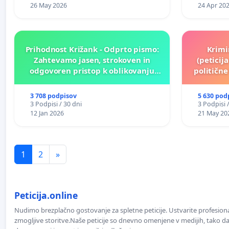
26 May 2026
24 Apr 20
Prihodnost Križank - Odprto pismo:
Krimi
Zahtevamo jasen, strokoven in
(peticij
odgovoren pristop k oblikovanju
političn
prihodnosti Križank!
3 708 podpisov
5 630 pod
3 Podpisi / 30 dni
3 Podpisi 
12 Jan 2026
21 May 20
1
2
»
Peticija.online
Nudimo brezplačno gostovanje za spletne peticije. Ustvarite profesion
zmogljive storitve.Naše peticije so dnevno omenjene v medijih, tako da 