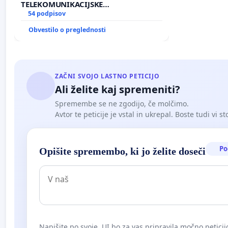
TELEKOMUNIKACIJSKE
INFRASTRUKTURE IN DODATNIH
54 podpisov
ANTEN V GRADIŠČAKU
Obvestilo o preglednosti
ZAČNI SVOJO LASTNO PETICIJO
Ali želite kaj spremeniti?
Spremembe se ne zgodijo, če molčimo.
Avtor te peticije je vstal in ukrepal. Boste tudi vi st
Po
Opišite spremembo, ki jo želite doseči
Napišite po svoje. UI bo za vas pripravila močno peticij