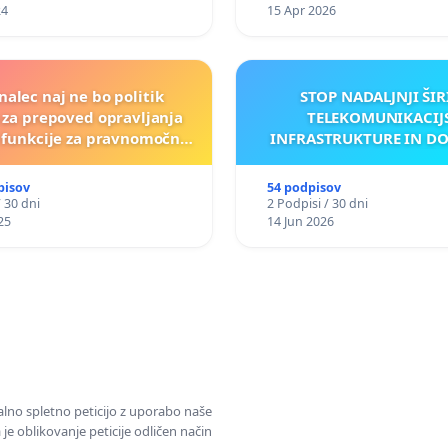
24
15 Apr 2026
nalec naj ne bo politik
STOP NADALJNJI ŠIR
a za prepoved opravljanja
TELEKOMUNIKACIJ
e funkcije za pravnomočno
INFRASTRUKTURE IN D
obsojene politike)
ANTEN V GRADIŠČ
pisov
54 podpisov
/ 30 dni
2 Podpisi / 30 dni
25
14 Jun 2026
alno spletno peticijo z uporabo naše
je oblikovanje peticije odličen način