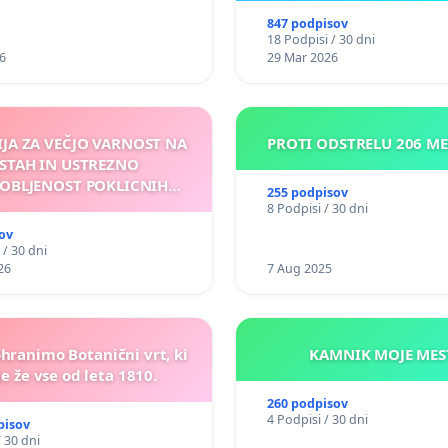
847 podpisov
18 Podpisi / 30 dni
6
29 Mar 2026
IJA ZA VEČJO VARNOST NA
PROTI ODSTRELU 206 M
STAH IN USTREZNO
OBLJENOST POKLICNIH
255 podpisov
VOZNIKOV
8 Podpisi / 30 dni
ov
 / 30 dni
26
7 Aug 2025
ohranimo Botanični vrt, ki
KAMNIK MOJ
e že vse od leta 1810.
260 podpisov
4 Podpisi / 30 dni
pisov
/ 30 dni