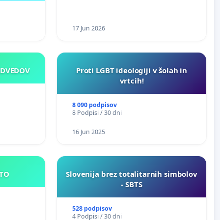
17 Jun 2026
EDVEDOV
Proti LGBT ideologiji v šolah in
vrtcih!
8 090 podpisov
8 Podpisi / 30 dni
16 Jun 2025
E MESTO
Slovenija brez totalitarnih simbolov
- SBTS
528 podpisov
4 Podpisi / 30 dni