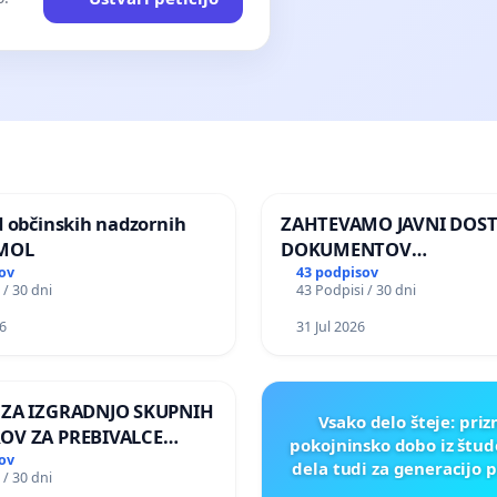
d občinskih nadzornih
ZAHTEVAMO JAVNI DOS
 MOL
DOKUMENTOV
PARLAMENTARNIH
ov
43 podpisov
 / 30 dni
43 Podpisi / 30 dni
PREISKOVALNIH KOMISIJ
ILEGALNI TRGOVINI Z O
6
31 Jul 2026
 ZA IZGRADNJO SKUPNIH
Vsako delo šteje: pri
OV ZA PREBIVALCE
pokojninsko dobo iz štu
E SKUPNOSTI
ov
dela tudi za generacijo 
 / 30 dni
NEK