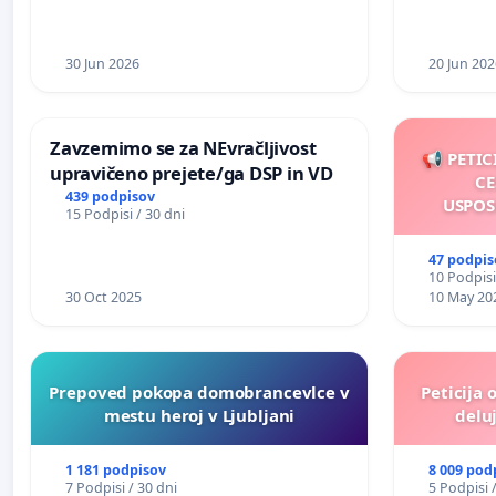
30 Jun 2026
20 Jun 202
Zavzemimo se za NEvračljivost
📢 PETIC
upravičeno prejete/ga DSP in VD
CE
439 podpisov
USPOS
15 Podpisi / 30 dni
47 podpis
10 Podpisi
30 Oct 2025
10 May 20
Prepoved pokopa domobrancevlce v
Peticija 
mestu heroj v Ljubljani
deluj
1 181 podpisov
8 009 pod
7 Podpisi / 30 dni
5 Podpisi 