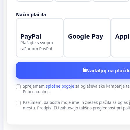
Način plačila
PayPal
Google Pay
Appl
Plačajte s svojim
računom PayPal
Nadaljuj na plačilo
Sprejemam
splošne pogoje
za oglaševalske kampanje t
Peticija.online.
Razumem, da bosta moje ime in znesek plačila za oglas
mestu. Predpisi EU zahtevajo takšno preglednost pri pol