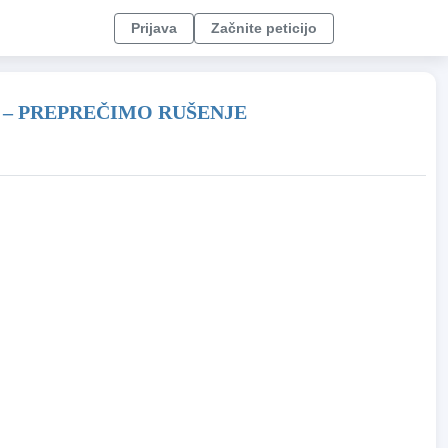
Prijava
Začnite peticijo
 – PREPREČIMO RUŠENJE