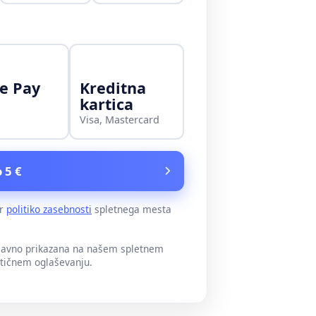
e Pay
Kreditna
kartica
Visa, Mastercard
 5 €
er
politiko zasebnosti
spletnega mesta
 javno prikazana na našem spletnem
itičnem oglaševanju.