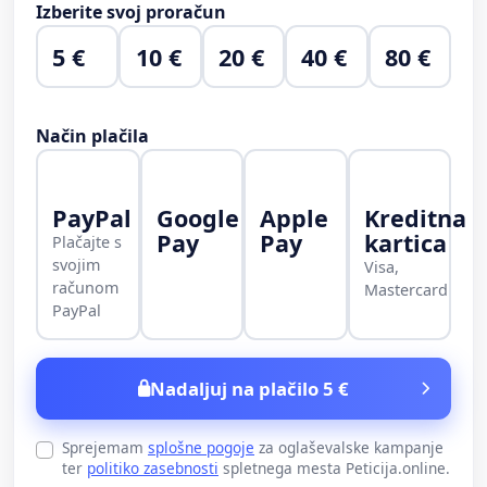
Izberite svoj proračun
5 €
10 €
20 €
40 €
80 €
Način plačila
PayPal
Google
Apple
Kreditna
Pay
Pay
kartica
Plačajte s
svojim
Visa,
računom
Mastercard
PayPal
Nadaljuj na plačilo 5 €
Sprejemam
splošne pogoje
za oglaševalske kampanje
ter
politiko zasebnosti
spletnega mesta Peticija.online.