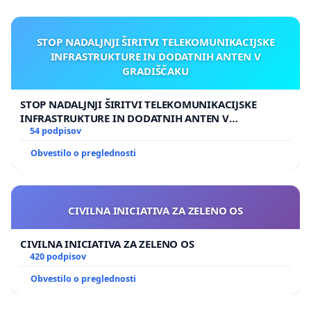
STOP NADALJNJI ŠIRITVI TELEKOMUNIKACIJSKE
INFRASTRUKTURE IN DODATNIH ANTEN V
GRADIŠČAKU
STOP NADALJNJI ŠIRITVI TELEKOMUNIKACIJSKE
INFRASTRUKTURE IN DODATNIH ANTEN V
GRADIŠČAKU
54 podpisov
Obvestilo o preglednosti
CIVILNA INICIATIVA ZA ZELENO OS
CIVILNA INICIATIVA ZA ZELENO OS
420 podpisov
Obvestilo o preglednosti