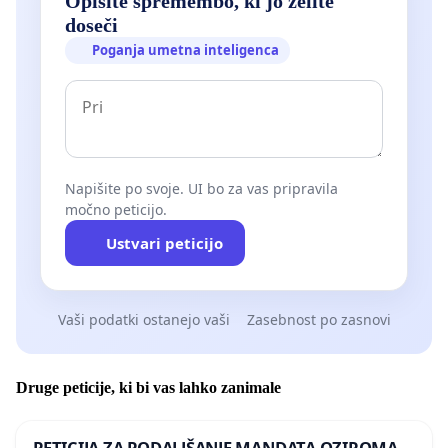
Opišite spremembo, ki jo želite
doseči
Poganja umetna inteligenca
Napišite po svoje. UI bo za vas pripravila
močno peticijo.
Ustvari peticijo
Vaši podatki ostanejo vaši
Zasebnost po zasnovi
Druge peticije, ki bi vas lahko zanimale
PETICIJA ZA PODALJŠANJE MANDATA OZIROMA