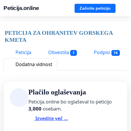
Peticija.online
Začnite peticijo
PETICIJA ZA OHRANITEV GORSKEGA
KMETA
Peticija
Obvestila
Podpisi
1
74
Dodatna vidnost
Plačilo oglaševanja
Peticija.online bo oglaševal to peticijo
3,000
osebam.
Izvedite več ...