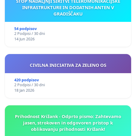
STOP NADALJNJI ŠIRITVI TELEKOMUNIKACIJSKE
INFRASTRUKTURE IN DODATNIH ANTEN V
GRADIŠČAKU
54 podpisov
2 Podpisi / 30 dni
14 Jun 2026
CIVILNA INICIATIVA ZA ZELENO OS
420 podpisov
2 Podpisi / 30 dni
18 Jan 2026
Prihodnost Križank - Odprto pismo: Zahtevamo
jasen, strokoven in odgovoren pristop k
oblikovanju prihodnosti Križank!