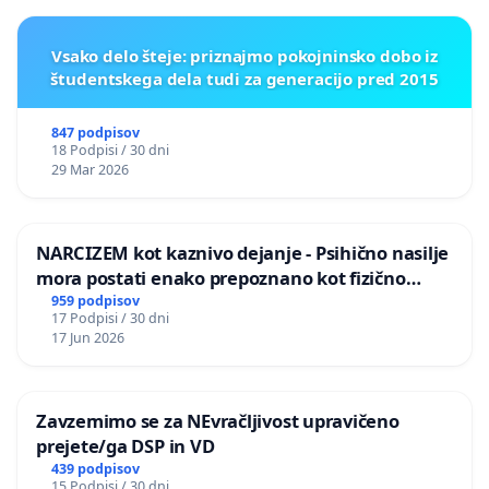
Vsako delo šteje: priznajmo pokojninsko dobo iz
študentskega dela tudi za generacijo pred 2015
847 podpisov
18 Podpisi / 30 dni
29 Mar 2026
NARCIZEM kot kaznivo dejanje - Psihično nasilje
mora postati enako prepoznano kot fizično
nasilje
959 podpisov
17 Podpisi / 30 dni
17 Jun 2026
Zavzemimo se za NEvračljivost upravičeno
prejete/ga DSP in VD
439 podpisov
15 Podpisi / 30 dni