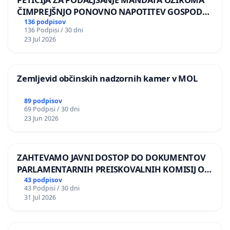
ČIMPREJŠNJO PONOVNO NAPOTITEV GOSPODA
BERNARDA ŠRAJNERJA NA VELEPOSLANIŠTVO
136 podpisov
136 Podpisi / 30 dni
REPUBLIKE SLOVENIJE V MOSKVI
23 Jul 2026
Zemljevid občinskih nadzornih kamer v MOL
89 podpisov
69 Podpisi / 30 dni
23 Jun 2026
ZAHTEVAMO JAVNI DOSTOP DO DOKUMENTOV
PARLAMENTARNIH PREISKOVALNIH KOMISIJ O
ILEGALNI TRGOVINI Z OROŽJEM
43 podpisov
43 Podpisi / 30 dni
31 Jul 2026