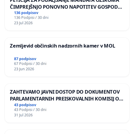
ČIMPREJŠNJO PONOVNO NAPOTITEV GOSPODA
BERNARDA ŠRAJNERJA NA VELEPOSLANIŠTVO
136 podpisov
136 Podpisi / 30 dni
REPUBLIKE SLOVENIJE V MOSKVI
23 Jul 2026
Zemljevid občinskih nadzornih kamer v MOL
87 podpisov
67 Podpisi / 30 dni
23 Jun 2026
ZAHTEVAMO JAVNI DOSTOP DO DOKUMENTOV
PARLAMENTARNIH PREISKOVALNIH KOMISIJ O
ILEGALNI TRGOVINI Z OROŽJEM
43 podpisov
43 Podpisi / 30 dni
31 Jul 2026