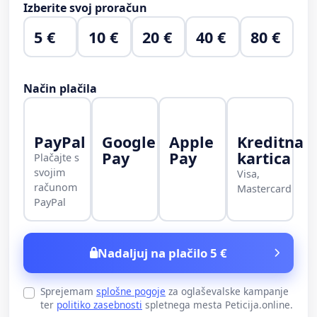
Izberite svoj proračun
5 €
10 €
20 €
40 €
80 €
Način plačila
PayPal
Google
Apple
Kreditna
Pay
Pay
kartica
Plačajte s
svojim
Visa,
računom
Mastercard
PayPal
Nadaljuj na plačilo 5 €
Sprejemam
splošne pogoje
za oglaševalske kampanje
ter
politiko zasebnosti
spletnega mesta Peticija.online.