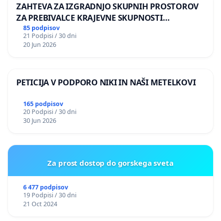
ZAHTEVA ZA IZGRADNJO SKUPNIH PROSTOROV
ZA PREBIVALCE KRAJEVNE SKUPNOSTI
PRESTRANEK
85 podpisov
21 Podpisi / 30 dni
20 Jun 2026
PETICIJA V PODPORO NIKI IN NAŠI METELKOVI
165 podpisov
20 Podpisi / 30 dni
30 Jun 2026
Za prost dostop do gorskega sveta
6 477 podpisov
19 Podpisi / 30 dni
21 Oct 2024