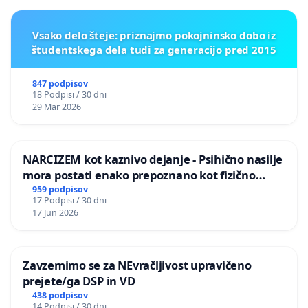
Vsako delo šteje: priznajmo pokojninsko dobo iz
študentskega dela tudi za generacijo pred 2015
847 podpisov
18 Podpisi / 30 dni
29 Mar 2026
NARCIZEM kot kaznivo dejanje - Psihično nasilje
mora postati enako prepoznano kot fizično
nasilje
959 podpisov
17 Podpisi / 30 dni
17 Jun 2026
Zavzemimo se za NEvračljivost upravičeno
prejete/ga DSP in VD
438 podpisov
14 Podpisi / 30 dni