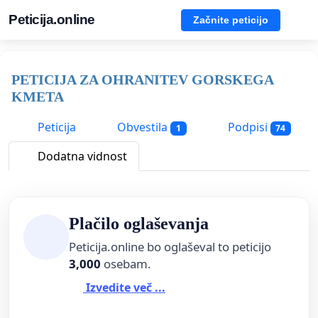
Peticija.online
Začnite peticijo
PETICIJA ZA OHRANITEV GORSKEGA
KMETA
Peticija
Obvestila
Podpisi
1
74
Dodatna vidnost
Plačilo oglaševanja
Peticija.online bo oglaševal to peticijo
3,000
osebam.
Izvedite več ...