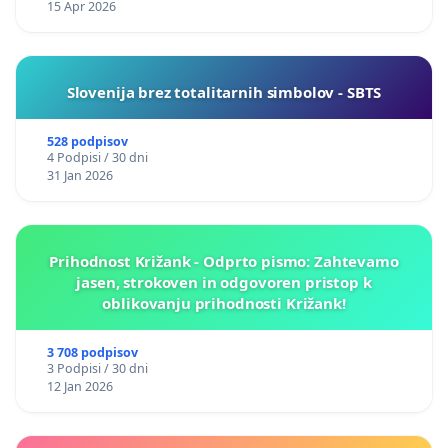
15 Apr 2026
Slovenija brez totalitarnih simbolov - SBTS
528 podpisov
4 Podpisi / 30 dni
31 Jan 2026
Prihodnost Križank - Odprto pismo: Zahtevamo
jasen, strokoven in odgovoren pristop k
oblikovanju prihodnosti Križank!
3 708 podpisov
3 Podpisi / 30 dni
12 Jan 2026