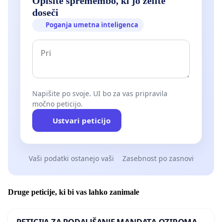
Opišite spremembo, ki jo želite
doseči
Poganja umetna inteligenca
Napišite po svoje. UI bo za vas pripravila
močno peticijo.
Ustvari peticijo
Vaši podatki ostanejo vaši
Zasebnost po zasnovi
Druge peticije, ki bi vas lahko zanimale
PETICIJA ZA PODALJŠANJE MANDATA OZIROMA