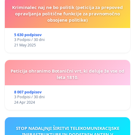
Kriminalec naj ne bo politik (peticija za prepoved
opravljanja politične funkcije za pravnomočno
obsojene politike)
5 630 podpisov
3 Podpisi / 30 dni
21 May 2025
Peticija ohranimo Botanični vrt, ki deluje že vse od
leta 1810.
8 007 podpisov
3 Podpisi / 30 dni
24 Apr 2024
STOP NADALJNJI ŠIRITVI TELEKOMUNIKACIJSKE
INFRASTRUKTURE IN DODATNIH ANTEN V