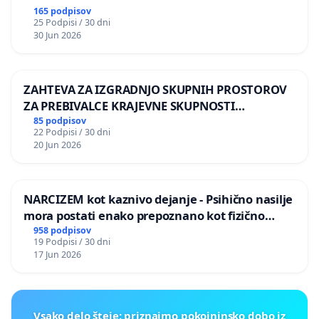
165 podpisov
25 Podpisi / 30 dni
30 Jun 2026
ZAHTEVA ZA IZGRADNJO SKUPNIH PROSTOROV
ZA PREBIVALCE KRAJEVNE SKUPNOSTI
PRESTRANEK
85 podpisov
22 Podpisi / 30 dni
20 Jun 2026
NARCIZEM kot kaznivo dejanje - Psihično nasilje
mora postati enako prepoznano kot fizično
nasilje
958 podpisov
19 Podpisi / 30 dni
17 Jun 2026
Vsako delo šteje: priznajmo pokojninsko dobo iz