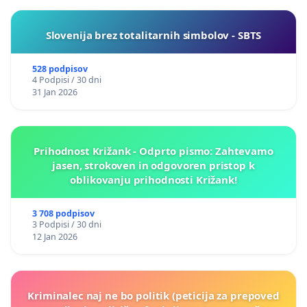
Slovenija brez totalitarnih simbolov - SBTS
528 podpisov
4 Podpisi / 30 dni
31 Jan 2026
Prihodnost Križank - Odprto pismo: Zahtevamo
jasen, strokoven in odgovoren pristop k
oblikovanju prihodnosti Križank!
3 708 podpisov
3 Podpisi / 30 dni
12 Jan 2026
Kriminalec naj ne bo politik (peticija za prepoved