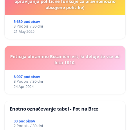
opravljanja politične funkcije za pravnomočno
obsojene politike)
5 630 podpisov
3 Podpisi / 30 dni
21 May 2025
Peticija ohranimo Botanični vrt, ki deluje že vse od
leta 1810.
8 007 podpisov
3 Podpisi / 30 dni
24 Apr 2024
Enotno označevanje tabel - Pot na Brce
33 podpisov
2 Podpisi / 30 dni