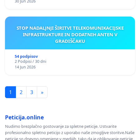
30 Jun 2026
STOP NADALJNJI ŠIRITVI TELEKOMUNIKACIJSKE
INFRASTRUKTURE IN DODATNIH ANTEN V
GRADIŠČAKU
54 podpisov
2 Podpisi / 30 dni
14 Jun 2026
1
2
3
»
Peticija.online
Nudimo brezplačno gostovanje za spletne peticije. Ustvarite
profesionalno spletno peticijo z uporabo naše zmogljive storitve.Naše
peticije so dnevno omenjene v medijih, tako da je oblikovanje peticije