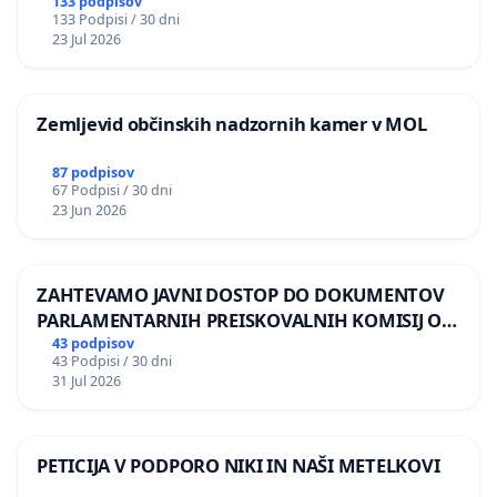
BERNARDA ŠRAJNERJA NA VELEPOSLANIŠTVO
133 podpisov
133 Podpisi / 30 dni
REPUBLIKE SLOVENIJE V MOSKVI
23 Jul 2026
Zemljevid občinskih nadzornih kamer v MOL
87 podpisov
67 Podpisi / 30 dni
23 Jun 2026
ZAHTEVAMO JAVNI DOSTOP DO DOKUMENTOV
PARLAMENTARNIH PREISKOVALNIH KOMISIJ O
ILEGALNI TRGOVINI Z OROŽJEM
43 podpisov
43 Podpisi / 30 dni
31 Jul 2026
PETICIJA V PODPORO NIKI IN NAŠI METELKOVI