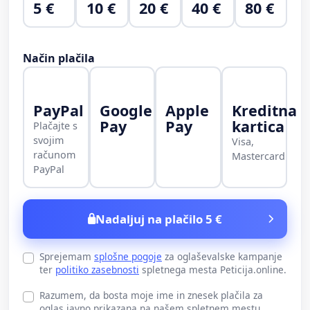
5 €
10 €
20 €
40 €
80 €
Način plačila
PayPal
Google
Apple
Kreditna
Pay
Pay
kartica
Plačajte s
svojim
Visa,
računom
Mastercard
PayPal
Nadaljuj na plačilo 5 €
Sprejemam
splošne pogoje
za oglaševalske kampanje
ter
politiko zasebnosti
spletnega mesta Peticija.online.
Razumem, da bosta moje ime in znesek plačila za
oglas javno prikazana na našem spletnem mestu.