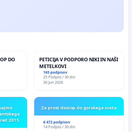
TOP DO
PETICIJA V PODPORO NIKI IN NAŠI
METELKOVI
165 podpisov
25 Podpisi / 30 dni
 O
30 Jun 2026
ROŽJEM
znajmo
Za prost dostop do gorskega sveta
dentskega
pred 2015
6 472 podpisov
14 Podpisi / 30 dni