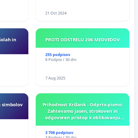
21 Oct 2024
šolah in
PROTI ODSTRELU 206 MEDVEDOV
255 podpisov
8 Podpisi / 30 dni
7 Aug 2025
h simbolov
Prihodnost Križank - Odprto pismo:
Zahtevamo jasen, strokoven in
odgovoren pristop k oblikovanju
prihodnosti Križank!
3 708 podpisov
3 Podpisi / 30 dni