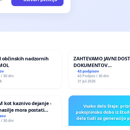
d občinskih nadzornih
ZAHTEVAMO JAVNI DOS
 MOL
DOKUMENTOV
PARLAMENTARNIH
ov
43 podpisov
 / 30 dni
43 Podpisi / 30 dni
PREISKOVALNIH KOMISIJ
6
31 Jul 2026
ILEGALNI TRGOVINI Z O
 kot kaznivo dejanje -
Vsako delo šteje: pri
nasilje mora postati
pokojninsko dobo iz štu
epoznano kot fizično
sov
dela tudi za generacijo 
 / 30 dni