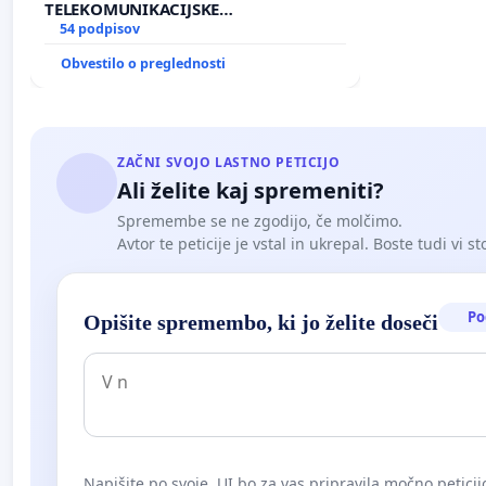
TELEKOMUNIKACIJSKE
INFRASTRUKTURE IN DODATNIH
54 podpisov
ANTEN V GRADIŠČAKU
Obvestilo o preglednosti
ZAČNI SVOJO LASTNO PETICIJO
Ali želite kaj spremeniti?
Spremembe se ne zgodijo, če molčimo.
Avtor te peticije je vstal in ukrepal. Boste tudi vi st
Po
Opišite spremembo, ki jo želite doseči
Napišite po svoje. UI bo za vas pripravila močno peticij