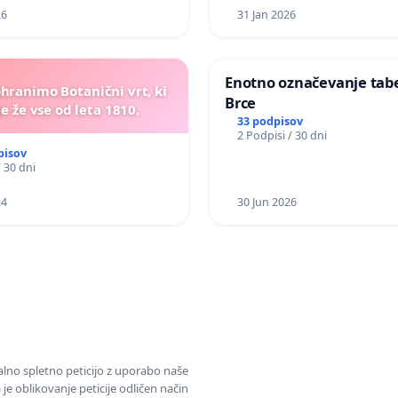
26
31 Jan 2026
Enotno označevanje tabel
ohranimo Botanični vrt, ki
Brce
e že vse od leta 1810.
33 podpisov
2 Podpisi / 30 dni
pisov
/ 30 dni
24
30 Jun 2026
alno spletno peticijo z uporabo naše
je oblikovanje peticije odličen način