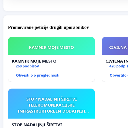
Promovirane peticije drugih uporabnikov
KAMNIK MOJE MESTO
CIVILNA 
KAMNIK MOJE MESTO
CIVILNA I
260 podpisov
420 podpi
Obvestilo o preglednosti
Obvestilo 
STOP NADALJNJI ŠIRITVI
TELEKOMUNIKACIJSKE
INFRASTRUKTURE IN DODATNIH
ANTEN V GRADIŠČAKU
STOP NADALJNJI ŠIRITVI