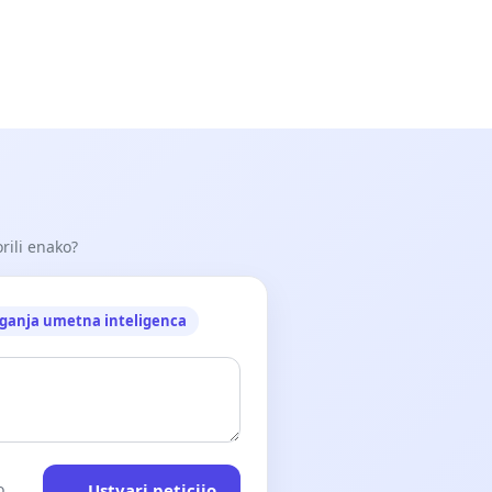
orili enako?
ganja umetna inteligenca
Ustvari peticijo
o.