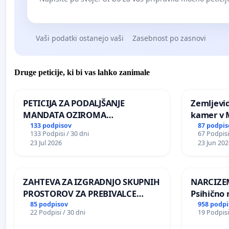
Vaši podatki ostanejo vaši
Zasebnost po zasnovi
Druge peticije, ki bi vas lahko zanimale
PETICIJA ZA PODALJŠANJE
Zemljevi
MANDATA OZIROMA
kamer v
ČIMPREJŠNJO PONOVNO
133 podpisov
87 podpis
133 Podpisi / 30 dni
67 Podpisi
NAPOTITEV GOSPODA BERNARDA
23 Jul 2026
23 Jun 202
ŠRAJNERJA NA VELEPOSLANIŠTVO
REPUBLIKE SLOVENIJE V MOSKVI
ZAHTEVA ZA IZGRADNJO SKUPNIH
NARCIZEM
PROSTOROV ZA PREBIVALCE
Psihično 
KRAJEVNE SKUPNOSTI
enako pr
85 podpisov
958 podpi
22 Podpisi / 30 dni
19 Podpisi
PRESTRANEK
nasilje