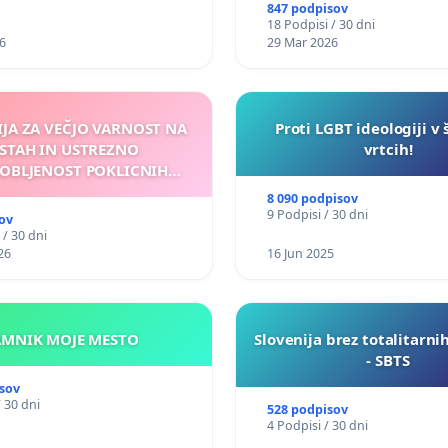
847 podpisov
18 Podpisi / 30 dni
6
29 Mar 2026
IJA ZA VEČJO VARNOST NA
Proti LGBT ideologiji v 
STAH IN USTREZNO
vrtcih!
OBLJENOST POKLICNIH
VOZNIKOV
8 090 podpisov
9 Podpisi / 30 dni
ov
 / 30 dni
26
16 Jun 2025
KAMNIK MOJE MESTO
Slovenija brez totalitarni
- SBTS
sov
/ 30 dni
528 podpisov
4 Podpisi / 30 dni