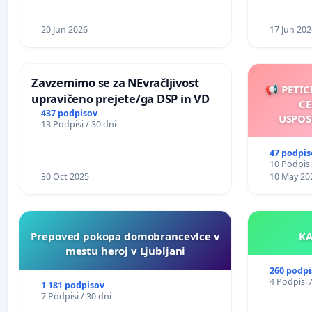
20 Jun 2026
17 Jun 202
Zavzemimo se za NEvračljivost
📢 PETIC
upravičeno prejete/ga DSP in VD
CE
437 podpisov
USPOS
13 Podpisi / 30 dni
47 podpis
10 Podpisi
30 Oct 2025
10 May 20
Prepoved pokopa domobrancevlce v
mestu heroj v Ljubljani
260 podpi
4 Podpisi 
1 181 podpisov
7 Podpisi / 30 dni