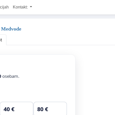
cijah
Kontakt:
ni Medvode
t
0
osebam.
40 €
80 €