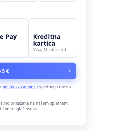
e Pay
Kreditna
kartica
Visa, Mastercard
 5 €
er
politiko zasebnosti
spletnega mesta
 javno prikazana na našem spletnem
itičnem oglaševanju.