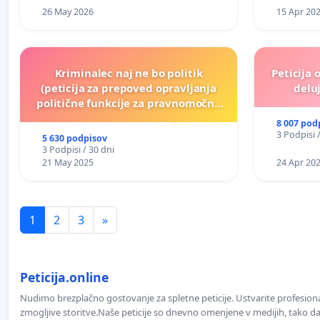
26 May 2026
15 Apr 20
Kriminalec naj ne bo politik
Peticija 
(peticija za prepoved opravljanja
deluj
politične funkcije za pravnomočno
obsojene politike)
8 007 pod
3 Podpisi 
5 630 podpisov
3 Podpisi / 30 dni
21 May 2025
24 Apr 20
1
2
3
»
Peticija.online
Nudimo brezplačno gostovanje za spletne peticije. Ustvarite profesion
zmogljive storitve.Naše peticije so dnevno omenjene v medijih, tako da 