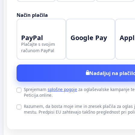
Način plačila
PayPal
Google Pay
Appl
Plačajte s svojim
računom PayPal
Nadaljuj na plačilo
Sprejemam
splošne pogoje
za oglaševalske kampanje t
Peticija.online.
Razumem, da bosta moje ime in znesek plačila za oglas
mestu. Predpisi EU zahtevajo takšno preglednost pri pol