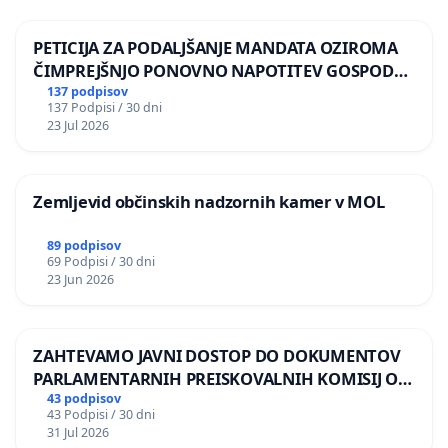
PETICIJA ZA PODALJŠANJE MANDATA OZIROMA
ČIMPREJŠNJO PONOVNO NAPOTITEV GOSPODA
BERNARDA ŠRAJNERJA NA VELEPOSLANIŠTVO
137 podpisov
137 Podpisi / 30 dni
REPUBLIKE SLOVENIJE V MOSKVI
23 Jul 2026
Zemljevid občinskih nadzornih kamer v MOL
89 podpisov
69 Podpisi / 30 dni
23 Jun 2026
ZAHTEVAMO JAVNI DOSTOP DO DOKUMENTOV
PARLAMENTARNIH PREISKOVALNIH KOMISIJ O
ILEGALNI TRGOVINI Z OROŽJEM
43 podpisov
43 Podpisi / 30 dni
31 Jul 2026