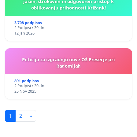
jasen, strokoven in odgovoren pristop k
oblikovanju prihodnosti Križank!
3 708 podpisov
2 Podpisi / 30 dni
12 Jan 2026
Peticija za izgradnjo nove OŠ Preserje pri
Radomljah
891 podpisov
2 Podpisi / 30 dni
25 Nov 2025
1
2
»