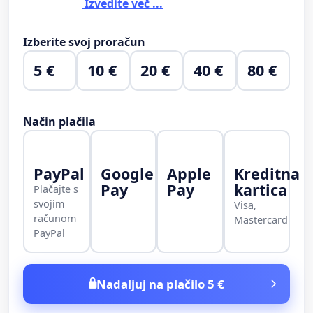
Izvedite več ...
Izberite svoj proračun
5 €
10 €
20 €
40 €
80 €
Način plačila
PayPal
Google
Apple
Kreditna
Pay
Pay
kartica
Plačajte s
svojim
Visa,
računom
Mastercard
PayPal
Nadaljuj na plačilo 5 €