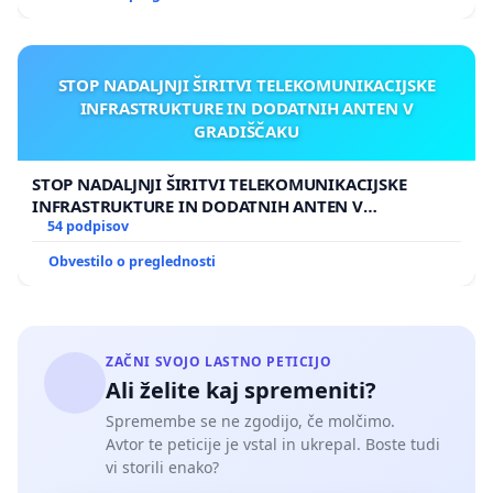
STOP NADALJNJI ŠIRITVI TELEKOMUNIKACIJSKE
INFRASTRUKTURE IN DODATNIH ANTEN V
GRADIŠČAKU
STOP NADALJNJI ŠIRITVI TELEKOMUNIKACIJSKE
INFRASTRUKTURE IN DODATNIH ANTEN V
GRADIŠČAKU
54 podpisov
Obvestilo o preglednosti
ZAČNI SVOJO LASTNO PETICIJO
Ali želite kaj spremeniti?
Spremembe se ne zgodijo, če molčimo.
Avtor te peticije je vstal in ukrepal. Boste tudi
vi storili enako?