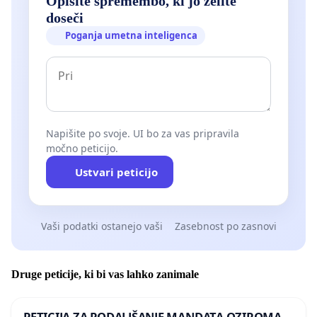
Opišite spremembo, ki jo želite
doseči
Poganja umetna inteligenca
Napišite po svoje. UI bo za vas pripravila
močno peticijo.
Ustvari peticijo
Vaši podatki ostanejo vaši
Zasebnost po zasnovi
Druge peticije, ki bi vas lahko zanimale
PETICIJA ZA PODALJŠANJE MANDATA OZIROMA