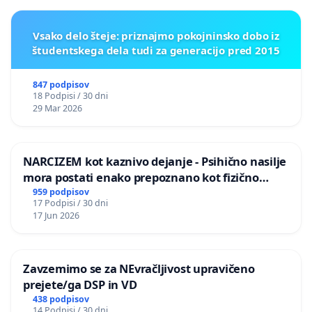
Vsako delo šteje: priznajmo pokojninsko dobo iz
študentskega dela tudi za generacijo pred 2015
847 podpisov
18 Podpisi / 30 dni
29 Mar 2026
NARCIZEM kot kaznivo dejanje - Psihično nasilje
mora postati enako prepoznano kot fizično
nasilje
959 podpisov
17 Podpisi / 30 dni
17 Jun 2026
Zavzemimo se za NEvračljivost upravičeno
prejete/ga DSP in VD
438 podpisov
14 Podpisi / 30 dni