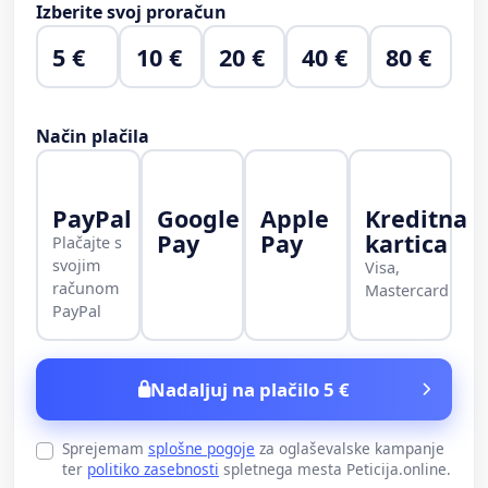
Izberite svoj proračun
5 €
10 €
20 €
40 €
80 €
Način plačila
PayPal
Google
Apple
Kreditna
Pay
Pay
kartica
Plačajte s
svojim
Visa,
računom
Mastercard
PayPal
Nadaljuj na plačilo 5 €
Sprejemam
splošne pogoje
za oglaševalske kampanje
ter
politiko zasebnosti
spletnega mesta Peticija.online.