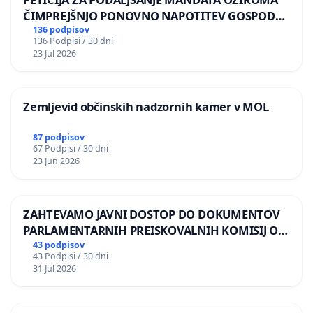
ČIMPREJŠNJO PONOVNO NAPOTITEV GOSPODA
BERNARDA ŠRAJNERJA NA VELEPOSLANIŠTVO
136 podpisov
136 Podpisi / 30 dni
REPUBLIKE SLOVENIJE V MOSKVI
23 Jul 2026
Zemljevid občinskih nadzornih kamer v MOL
87 podpisov
67 Podpisi / 30 dni
23 Jun 2026
ZAHTEVAMO JAVNI DOSTOP DO DOKUMENTOV
PARLAMENTARNIH PREISKOVALNIH KOMISIJ O
ILEGALNI TRGOVINI Z OROŽJEM
43 podpisov
43 Podpisi / 30 dni
31 Jul 2026