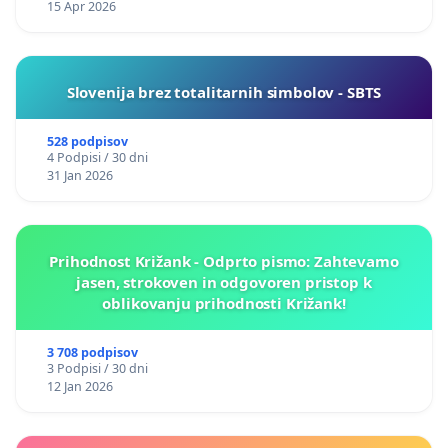
15 Apr 2026
Slovenija brez totalitarnih simbolov - SBTS
528 podpisov
4 Podpisi / 30 dni
31 Jan 2026
Prihodnost Križank - Odprto pismo: Zahtevamo
jasen, strokoven in odgovoren pristop k
oblikovanju prihodnosti Križank!
3 708 podpisov
3 Podpisi / 30 dni
12 Jan 2026