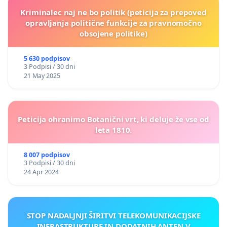
Kriminalec naj ne bo politik (peticija za prepoved
opravljanja politične funkcije za pravnomočno
obsojene politike)
5 630 podpisov
3 Podpisi / 30 dni
21 May 2025
Peticija ohranimo Botanični vrt, ki deluje že vse od
leta 1810.
8 007 podpisov
3 Podpisi / 30 dni
24 Apr 2024
STOP NADALJNJI ŠIRITVI TELEKOMUNIKACIJSKE
INFRASTRUKTURE IN DODATNIH ANTEN V