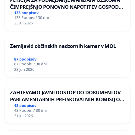
ČIMPREJŠNJO PONOVNO NAPOTITEV GOSPODA
BERNARDA ŠRAJNERJA NA VELEPOSLANIŠTVO
133 podpisov
133 Podpisi / 30 dni
REPUBLIKE SLOVENIJE V MOSKVI
23 Jul 2026
Zemljevid občinskih nadzornih kamer v MOL
87 podpisov
67 Podpisi / 30 dni
23 Jun 2026
ZAHTEVAMO JAVNI DOSTOP DO DOKUMENTOV
PARLAMENTARNIH PREISKOVALNIH KOMISIJ O
ILEGALNI TRGOVINI Z OROŽJEM
43 podpisov
43 Podpisi / 30 dni
31 Jul 2026