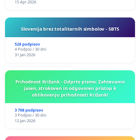
15 Apr 2026
Slovenija brez totalitarnih simbolov - SBTS
528 podpisov
4 Podpisi / 30 dni
31 Jan 2026
Prihodnost Križank - Odprto pismo: Zahtevamo
jasen, strokoven in odgovoren pristop k
oblikovanju prihodnosti Križank!
3 708 podpisov
3 Podpisi / 30 dni
12 Jan 2026