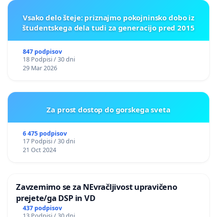
Vsako delo šteje: priznajmo pokojninsko dobo iz
študentskega dela tudi za generacijo pred 2015
847 podpisov
18 Podpisi / 30 dni
29 Mar 2026
Za prost dostop do gorskega sveta
6 475 podpisov
17 Podpisi / 30 dni
21 Oct 2024
Zavzemimo se za NEvračljivost upravičeno
prejete/ga DSP in VD
437 podpisov
13 Podpisi / 30 dni