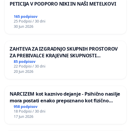
PETICIJA V PODPORO NIKI IN NAŠI METELKOVI
165 podpisov
25 Podpisi / 30 dni
30 Jun 2026
ZAHTEVA ZA IZGRADNJO SKUPNIH PROSTOROV
ZA PREBIVALCE KRAJEVNE SKUPNOSTI
PRESTRANEK
85 podpisov
22 Podpisi / 30 dni
20 Jun 2026
NARCIZEM kot kaznivo dejanje - Psihično nasilje
mora postati enako prepoznano kot fizično
nasilje
958 podpisov
18 Podpisi / 30 dni
17 Jun 2026