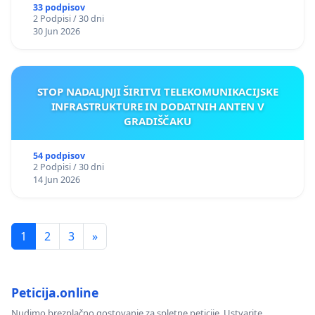
33 podpisov
2 Podpisi / 30 dni
30 Jun 2026
STOP NADALJNJI ŠIRITVI TELEKOMUNIKACIJSKE
INFRASTRUKTURE IN DODATNIH ANTEN V
GRADIŠČAKU
54 podpisov
2 Podpisi / 30 dni
14 Jun 2026
1
2
3
»
Peticija.online
Nudimo brezplačno gostovanje za spletne peticije. Ustvarite