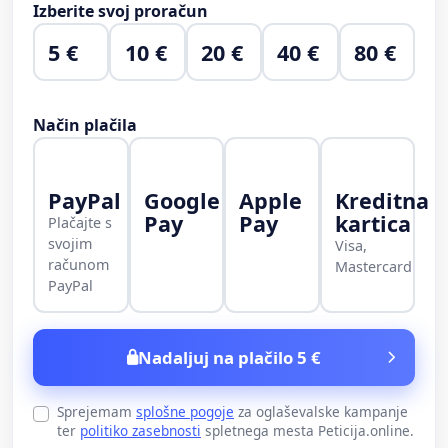
Izberite svoj proračun
5 €
10 €
20 €
40 €
80 €
Način plačila
PayPal
Google
Apple
Kreditna
Pay
Pay
kartica
Plačajte s
svojim
Visa,
računom
Mastercard
PayPal
Nadaljuj na plačilo 5 €
Sprejemam
splošne pogoje
za oglaševalske kampanje
ter
politiko zasebnosti
spletnega mesta Peticija.online.