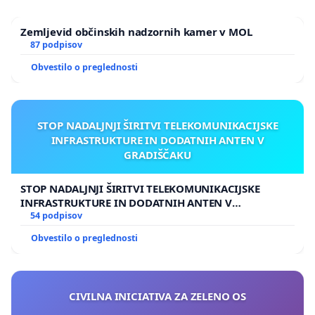
Zemljevid občinskih nadzornih kamer v MOL
87 podpisov
Obvestilo o preglednosti
STOP NADALJNJI ŠIRITVI TELEKOMUNIKACIJSKE
INFRASTRUKTURE IN DODATNIH ANTEN V
GRADIŠČAKU
STOP NADALJNJI ŠIRITVI TELEKOMUNIKACIJSKE
INFRASTRUKTURE IN DODATNIH ANTEN V
GRADIŠČAKU
54 podpisov
Obvestilo o preglednosti
CIVILNA INICIATIVA ZA ZELENO OS