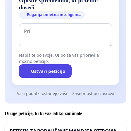
Opišite spremembo, ki jo želite
doseči
Poganja umetna inteligenca
Napišite po svoje. UI bo za vas pripravila
močno peticijo.
Ustvari peticijo
Vaši podatki ostanejo vaši
Zasebnost po zasnovi
Druge peticije, ki bi vas lahko zanimale
PETICIJA ZA PODALJŠANJE MANDATA OZIROMA