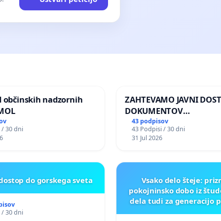
d občinskih nadzornih
ZAHTEVAMO JAVNI DOS
 MOL
DOKUMENTOV
PARLAMENTARNIH
ov
43 podpisov
 / 30 dni
43 Podpisi / 30 dni
PREISKOVALNIH KOMISIJ
6
31 Jul 2026
ILEGALNI TRGOVINI Z O
 dostop do gorskega sveta
Vsako delo šteje: pri
pokojninsko dobo iz štu
dela tudi za generacijo 
pisov
 / 30 dni