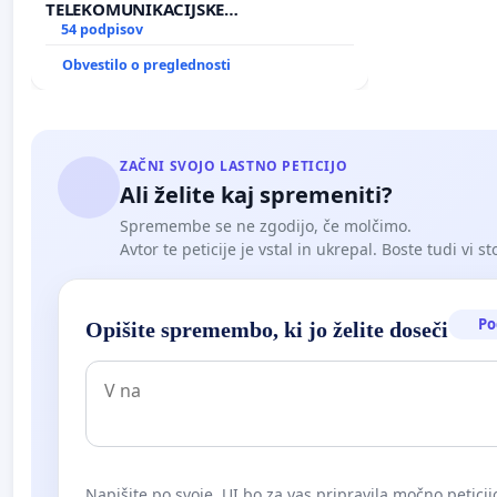
TELEKOMUNIKACIJSKE
INFRASTRUKTURE IN DODATNIH
54 podpisov
ANTEN V GRADIŠČAKU
Obvestilo o preglednosti
ZAČNI SVOJO LASTNO PETICIJO
Ali želite kaj spremeniti?
Spremembe se ne zgodijo, če molčimo.
Avtor te peticije je vstal in ukrepal. Boste tudi vi st
Po
Opišite spremembo, ki jo želite doseči
Napišite po svoje. UI bo za vas pripravila močno peticij