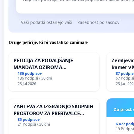
Vaši podatki ostanejo vaši
Zasebnost po zasnovi
Druge peticije, ki bi vas lahko zanimale
PETICIJA ZA PODALJŠANJE
Zemljevi
MANDATA OZIROMA
kamer v
ČIMPREJŠNJO PONOVNO
136 podpisov
87 podpis
136 Podpisi / 30 dni
67 Podpisi
NAPOTITEV GOSPODA BERNARDA
23 Jul 2026
23 Jun 202
ŠRAJNERJA NA VELEPOSLANIŠTVO
REPUBLIKE SLOVENIJE V MOSKVI
ZAHTEVA ZA IZGRADNJO SKUPNIH
Za prost
PROSTOROV ZA PREBIVALCE
KRAJEVNE SKUPNOSTI
85 podpisov
6 477 pod
21 Podpisi / 30 dni
PRESTRANEK
19 Podpisi