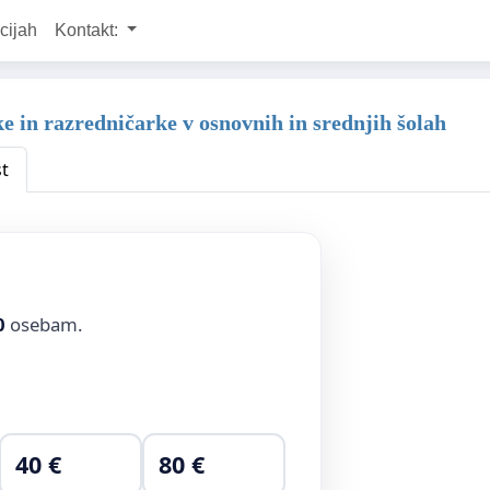
cijah
Kontakt:
ke in razredničarke v osnovnih in srednjih šolah
t
0
osebam.
40 €
80 €