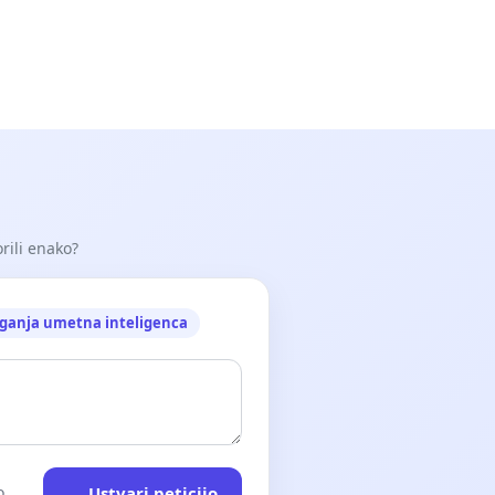
orili enako?
ganja umetna inteligenca
Ustvari peticijo
o.