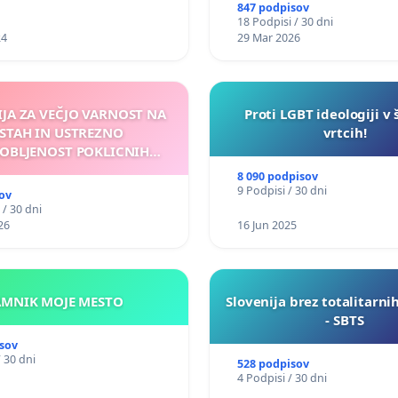
847 podpisov
18 Podpisi / 30 dni
24
29 Mar 2026
IJA ZA VEČJO VARNOST NA
Proti LGBT ideologiji v 
STAH IN USTREZNO
vrtcih!
OBLJENOST POKLICNIH
VOZNIKOV
8 090 podpisov
9 Podpisi / 30 dni
ov
 / 30 dni
26
16 Jun 2025
KAMNIK MOJE MESTO
Slovenija brez totalitarni
- SBTS
sov
/ 30 dni
528 podpisov
4 Podpisi / 30 dni