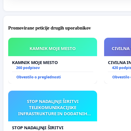
Promovirane peticije drugih uporabnikov
KAMNIK MOJE MESTO
CIVILNA 
KAMNIK MOJE MESTO
CIVILNA I
260 podpisov
420 podpi
Obvestilo o preglednosti
Obvestilo 
STOP NADALJNJI ŠIRITVI
TELEKOMUNIKACIJSKE
INFRASTRUKTURE IN DODATNIH
ANTEN V GRADIŠČAKU
STOP NADALJNJI ŠIRITVI