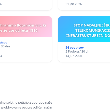
26
31 Jan 2026
ohranimo Botanični vrt, ki
STOP NADALJNJI ŠIR
e že vse od leta 1810.
TELEKOMUNIKACIJ
INFRASTRUKTURE IN D
ANTEN V GRADIŠČ
pisov
/ 30 dni
54 podpisov
2 Podpisi / 30 dni
24
14 Jun 2026
alno spletno peticijo z uporabo naše
je oblikovanje peticije odličen način