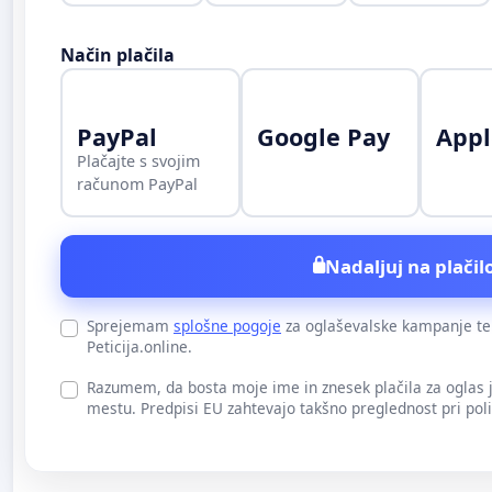
Način plačila
PayPal
Google Pay
Appl
Plačajte s svojim
računom PayPal
Nadaljuj na plačilo
Sprejemam
splošne pogoje
za oglaševalske kampanje t
Peticija.online.
Razumem, da bosta moje ime in znesek plačila za oglas
mestu. Predpisi EU zahtevajo takšno preglednost pri pol