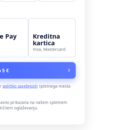
e Pay
Kreditna
kartica
Visa, Mastercard
 5 €
er
politiko zasebnosti
spletnega mesta
 javno prikazana na našem spletnem
itičnem oglaševanju.