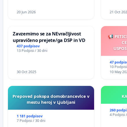
20 Jun 2026
21 Oct 20
Zavzemimo se za NEvračljivost
📢 PETIC
upravičeno prejete/ga DSP in VD
CE
437 podpisov
USPOS
13 Podpisi / 30 dni
47 podpis
10 Podpisi
30 Oct 2025
10 May 20
Prepoved pokopa domobrancevlce v
mestu heroj v Ljubljani
260 podpi
4 Podpisi 
1 181 podpisov
7 Podpisi / 30 dni