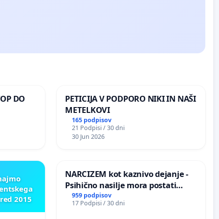
TOP DO
PETICIJA V PODPORO NIKI IN NAŠI
METELKOVI
165 podpisov
21 Podpisi / 30 dni
 O
30 Jun 2026
ROŽJEM
NARCIZEM kot kaznivo dejanje -
znajmo
Psihično nasilje mora postati
dentskega
enako prepoznano kot fizično
959 podpisov
pred 2015
17 Podpisi / 30 dni
nasilje