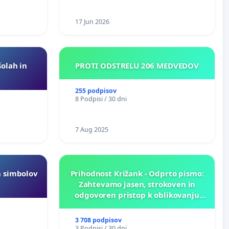
17 Jun 2026
šolah in
PROTI ODSTRELU 206 MEDVEDOV
255 podpisov
8 Podpisi / 30 dni
7 Aug 2025
h simbolov
Prihodnost Križank - Odprto pismo:
Zahtevamo jasen, strokoven in
odgovoren pristop k oblikovanju
prihodnosti Križank!
3 708 podpisov
3 Podpisi / 30 dni