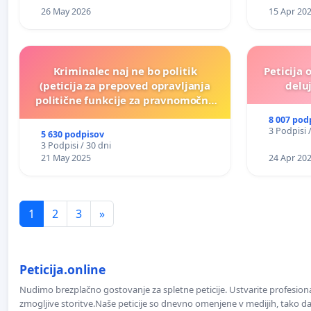
26 May 2026
15 Apr 20
Kriminalec naj ne bo politik
Peticija 
(peticija za prepoved opravljanja
deluj
politične funkcije za pravnomočno
obsojene politike)
8 007 pod
3 Podpisi 
5 630 podpisov
3 Podpisi / 30 dni
21 May 2025
24 Apr 20
1
2
3
»
Peticija.online
Nudimo brezplačno gostovanje za spletne peticije. Ustvarite profesion
zmogljive storitve.Naše peticije so dnevno omenjene v medijih, tako da 