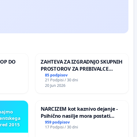
TOP DO
ZAHTEVA ZA IZGRADNJO SKUPNIH
PROSTOROV ZA PREBIVALCE
KRAJEVNE SKUPNOSTI
85 podpisov
21 Podpisi / 30 dni
 O
PRESTRANEK
20 Jun 2026
ROŽJEM
NARCIZEM kot kaznivo dejanje -
znajmo
Psihično nasilje mora postati
dentskega
enako prepoznano kot fizično
959 podpisov
pred 2015
17 Podpisi / 30 dni
nasilje