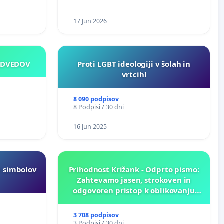
17 Jun 2026
EDVEDOV
Proti LGBT ideologiji v šolah in
vrtcih!
8 090 podpisov
8 Podpisi / 30 dni
16 Jun 2025
h simbolov
Prihodnost Križank - Odprto pismo:
Zahtevamo jasen, strokoven in
odgovoren pristop k oblikovanju
prihodnosti Križank!
3 708 podpisov
3 Podpisi / 30 dni