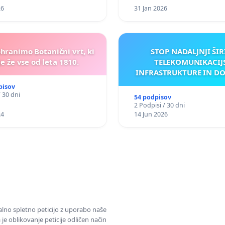
26
31 Jan 2026
ohranimo Botanični vrt, ki
STOP NADALJNJI ŠIR
e že vse od leta 1810.
TELEKOMUNIKACIJ
INFRASTRUKTURE IN D
ANTEN V GRADIŠČ
pisov
/ 30 dni
54 podpisov
2 Podpisi / 30 dni
24
14 Jun 2026
alno spletno peticijo z uporabo naše
je oblikovanje peticije odličen način