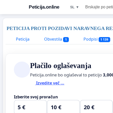
Peticija.online
Brskajte po peti
SL ▼
PETICIJA PROTI POZIDAVI NARAVNEGA R
Peticija
Obvestila
Podpisi
1
1 139
Plačilo oglaševanja
Peticija.online bo oglaševal to peticijo
3,00
Izvedite več ...
Izberite svoj proračun
5 €
10 €
20 €