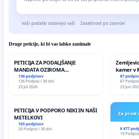
Vaši podatki ostanejo vaši
Zasebnost po zasnovi
Druge peticije, ki bi vas lahko zanimale
PETICIJA ZA PODALJŠANJE
Zemljevi
MANDATA OZIROMA
kamer v
ČIMPREJŠNJO PONOVNO
136 podpisov
87 podpis
136 Podpisi / 30 dni
67 Podpisi
NAPOTITEV GOSPODA BERNARDA
23 Jul 2026
23 Jun 202
ŠRAJNERJA NA VELEPOSLANIŠTVO
REPUBLIKE SLOVENIJE V MOSKVI
PETICIJA V PODPORO NIKI IN NAŠI
Za prost
METELKOVI
165 podpisov
6 477 pod
20 Podpisi / 30 dni
19 Podpisi