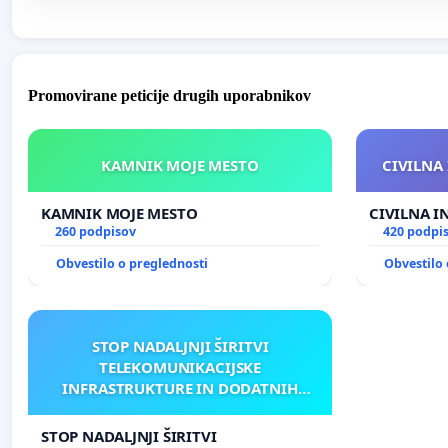
Promovirane peticije drugih uporabnikov
KAMNIK MOJE MESTO
CIVILNA 
KAMNIK MOJE MESTO
CIVILNA I
260 podpisov
420 podpi
Obvestilo o preglednosti
Obvestilo 
STOP NADALJNJI ŠIRITVI
TELEKOMUNIKACIJSKE
INFRASTRUKTURE IN DODATNIH
ANTEN V GRADIŠČAKU
STOP NADALJNJI ŠIRITVI