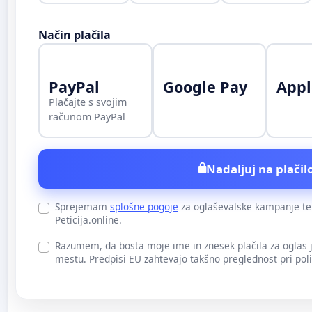
Način plačila
PayPal
Google Pay
Appl
Plačajte s svojim
računom PayPal
Nadaljuj na plačilo
Sprejemam
splošne pogoje
za oglaševalske kampanje t
Peticija.online.
Razumem, da bosta moje ime in znesek plačila za oglas
mestu. Predpisi EU zahtevajo takšno preglednost pri pol