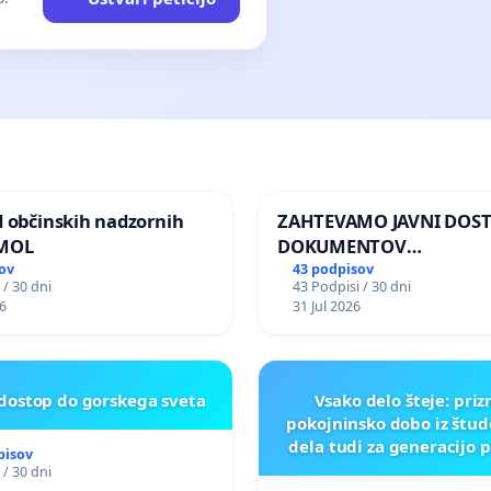
d občinskih nadzornih
ZAHTEVAMO JAVNI DOS
 MOL
DOKUMENTOV
PARLAMENTARNIH
ov
43 podpisov
 / 30 dni
43 Podpisi / 30 dni
PREISKOVALNIH KOMISIJ
6
31 Jul 2026
ILEGALNI TRGOVINI Z O
 dostop do gorskega sveta
Vsako delo šteje: pri
pokojninsko dobo iz štu
dela tudi za generacijo 
pisov
 / 30 dni