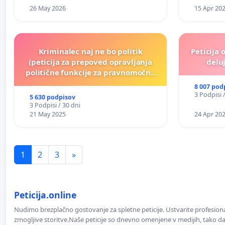
26 May 2026
15 Apr 20
Kriminalec naj ne bo politik
Peticija 
(peticija za prepoved opravljanja
deluj
politične funkcije za pravnomočno
obsojene politike)
8 007 pod
3 Podpisi 
5 630 podpisov
3 Podpisi / 30 dni
21 May 2025
24 Apr 20
1
2
3
»
Peticija.online
Nudimo brezplačno gostovanje za spletne peticije. Ustvarite profesion
zmogljive storitve.Naše peticije so dnevno omenjene v medijih, tako da 