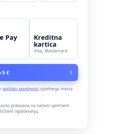
e Pay
Kreditna
kartica
Visa, Mastercard
 5 €
er
politiko zasebnosti
spletnega mesta
 javno prikazana na našem spletnem
itičnem oglaševanju.