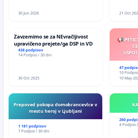
30 Jun 2026
21 Oct 20
Zavzemimo se za NEvračljivost
📢 PETIC
upravičeno prejete/ga DSP in VD
CE
438 podpisov
USPOS
14 Podpisi / 30 dni
47 podpis
10 Podpisi
30 Oct 2025
10 May 20
Prepoved pokopa domobrancevlce v
mestu heroj v Ljubljani
260 podpi
4 Podpisi 
1 181 podpisov
7 Podpisi / 30 dni