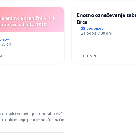
Enotno označevanje tabel
ohranimo Botanični vrt, ki
Brce
e že vse od leta 1810.
33 podpisov
2 Podpisi / 30 dni
pisov
/ 30 dni
24
30 Jun 2026
alno spletno peticijo z uporabo naše
je oblikovanje peticije odličen način