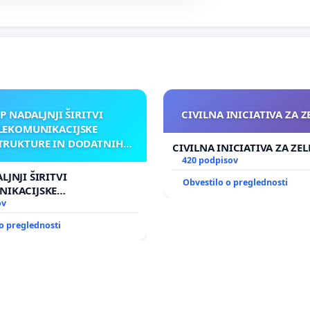
P NADALJNJI ŠIRITVI
CIVILNA INICIATIVA ZA 
LEKOMUNIKACIJSKE
TRUKTURE IN DODATNIH
CIVILNA INICIATIVA ZA ZE
TEN V GRADIŠČAKU
420 podpisov
LJNJI ŠIRITVI
Obvestilo o preglednosti
NIKACIJSKE
UKTURE IN DODATNIH
ov
GRADIŠČAKU
o preglednosti