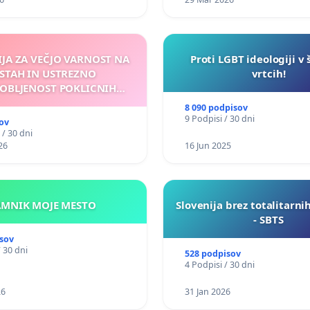
IJA ZA VEČJO VARNOST NA
Proti LGBT ideologiji v 
STAH IN USTREZNO
vrtcih!
OBLJENOST POKLICNIH
VOZNIKOV
8 090 podpisov
9 Podpisi / 30 dni
ov
 / 30 dni
26
16 Jun 2025
KAMNIK MOJE MESTO
Slovenija brez totalitarni
- SBTS
sov
/ 30 dni
528 podpisov
4 Podpisi / 30 dni
26
31 Jan 2026