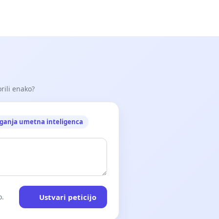
orili enako?
ganja umetna inteligenca
Ustvari peticijo
o.