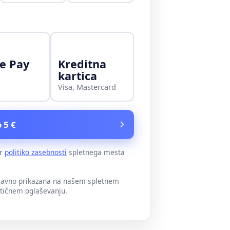
e Pay
Kreditna
kartica
Visa, Mastercard
 5 €
er
politiko zasebnosti
spletnega mesta
 javno prikazana na našem spletnem
itičnem oglaševanju.