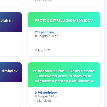
šolah in
PROTI ODSTRELU 206 MEDVEDOV
255 podpisov
8 Podpisi / 30 dni
7 Aug 2025
h simbolov
Prihodnost Križank - Odprto pismo:
Zahtevamo jasen, strokoven in
odgovoren pristop k oblikovanju
prihodnosti Križank!
3 708 podpisov
3 Podpisi / 30 dni
12 Jan 2026