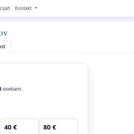
cijah
Kontakt:
DOV
ost
0
osebam.
40 €
80 €