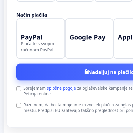
Način plačila
PayPal
Google Pay
Appl
Plačajte s svojim
računom PayPal
Nadaljuj na plačilo
Sprejemam
splošne pogoje
za oglaševalske kampanje t
Peticija.online.
Razumem, da bosta moje ime in znesek plačila za oglas
mestu. Predpisi EU zahtevajo takšno preglednost pri pol