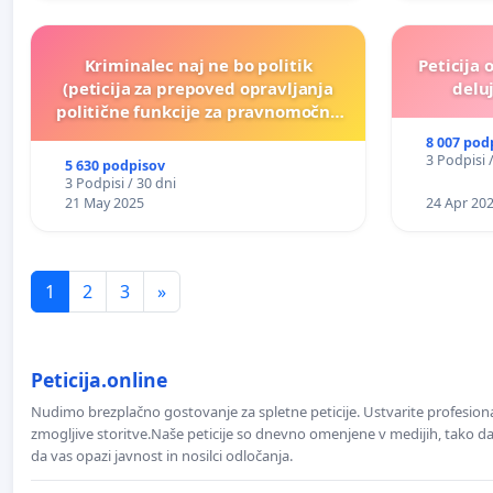
Kriminalec naj ne bo politik
Peticija 
(peticija za prepoved opravljanja
deluj
politične funkcije za pravnomočno
obsojene politike)
8 007 pod
3 Podpisi 
5 630 podpisov
3 Podpisi / 30 dni
21 May 2025
24 Apr 20
1
2
3
»
Peticija.online
Nudimo brezplačno gostovanje za spletne peticije. Ustvarite profesion
zmogljive storitve.Naše peticije so dnevno omenjene v medijih, tako da 
da vas opazi javnost in nosilci odločanja.