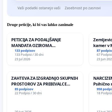
Vaši podatki ostanejo vaši
Zasebnost po zasnovi
Druge peticije, ki bi vas lahko zanimale
PETICIJA ZA PODALJŠANJE
Zemljevi
MANDATA OZIROMA
kamer v
ČIMPREJŠNJO PONOVNO
133 podpisov
87 podpis
133 Podpisi / 30 dni
67 Podpisi
NAPOTITEV GOSPODA BERNARDA
23 Jul 2026
23 Jun 202
ŠRAJNERJA NA VELEPOSLANIŠTVO
REPUBLIKE SLOVENIJE V MOSKVI
ZAHTEVA ZA IZGRADNJO SKUPNIH
NARCIZEM
PROSTOROV ZA PREBIVALCE
Psihično 
KRAJEVNE SKUPNOSTI
enako pr
85 podpisov
958 podpi
22 Podpisi / 30 dni
18 Podpisi
PRESTRANEK
nasilje
20 Jun 2026
17 Jun 202