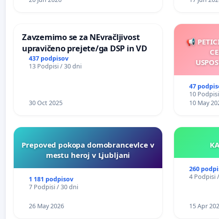
Zavzemimo se za NEvračljivost
📢 PETIC
upravičeno prejete/ga DSP in VD
CE
437 podpisov
USPOS
13 Podpisi / 30 dni
47 podpis
10 Podpisi
30 Oct 2025
10 May 20
Prepoved pokopa domobrancevlce v
mestu heroj v Ljubljani
260 podpi
4 Podpisi 
1 181 podpisov
7 Podpisi / 30 dni
26 May 2026
15 Apr 20