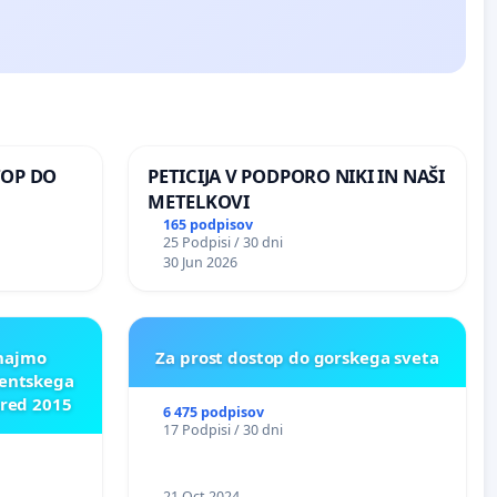
TOP DO
PETICIJA V PODPORO NIKI IN NAŠI
METELKOVI
165 podpisov
25 Podpisi / 30 dni
 O
30 Jun 2026
ROŽJEM
znajmo
Za prost dostop do gorskega sveta
dentskega
pred 2015
6 475 podpisov
17 Podpisi / 30 dni
21 Oct 2024