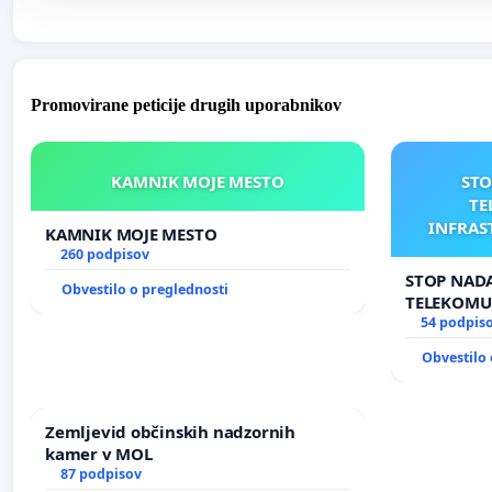
Promovirane peticije drugih uporabnikov
KAMNIK MOJE MESTO
STO
TE
INFRAS
KAMNIK MOJE MESTO
AN
260 podpisov
STOP NADA
Obvestilo o preglednosti
TELEKOMU
INFRASTR
54 podpis
ANTEN V 
Obvestilo 
Zemljevid občinskih nadzornih
kamer v MOL
87 podpisov