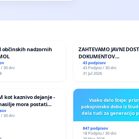
d občinskih nadzornih
ZAHTEVAMO JAVNI DOS
 MOL
DOKUMENTOV
PARLAMENTARNIH
ov
43 podpisov
 / 30 dni
43 Podpisi / 30 dni
PREISKOVALNIH KOMISIJ
6
31 Jul 2026
ILEGALNI TRGOVINI Z O
 kot kaznivo dejanje -
Vsako delo šteje: pri
nasilje mora postati
pokojninsko dobo iz štu
epoznano kot fizično
sov
dela tudi za generacijo 
 / 30 dni
847 podpisov
18 Podpisi / 30 dni
6
29 Mar 2026