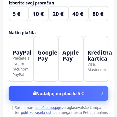
Izberite svoj proračun
5 €
10 €
20 €
40 €
80 €
Način plačila
PayPal
Google
Apple
Kreditna
Pay
Pay
kartica
Plačajte s
svojim
Visa,
računom
Mastercard
PayPal
Nadaljuj na plačilo 5 €
Sprejemam
splošne pogoje
za oglaševalske kampanje
ter
politiko zasebnosti
spletnega mesta Peticija.online.