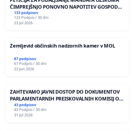
ČIMPREJŠNJO PONOVNO NAPOTITEV GOSPODA
BERNARDA ŠRAJNERJA NA VELEPOSLANIŠTVO
133 podpisov
133 Podpisi / 30 dni
REPUBLIKE SLOVENIJE V MOSKVI
23 Jul 2026
Zemljevid občinskih nadzornih kamer v MOL
87 podpisov
67 Podpisi / 30 dni
23 Jun 2026
ZAHTEVAMO JAVNI DOSTOP DO DOKUMENTOV
PARLAMENTARNIH PREISKOVALNIH KOMISIJ O
ILEGALNI TRGOVINI Z OROŽJEM
43 podpisov
43 Podpisi / 30 dni
31 Jul 2026