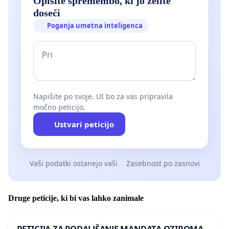
Opišite spremembo, ki jo želite
doseči
Poganja umetna inteligenca
Napišite po svoje. UI bo za vas pripravila
močno peticijo.
Ustvari peticijo
Vaši podatki ostanejo vaši
Zasebnost po zasnovi
Druge peticije, ki bi vas lahko zanimale
PETICIJA ZA PODALJŠANJE MANDATA OZIROMA