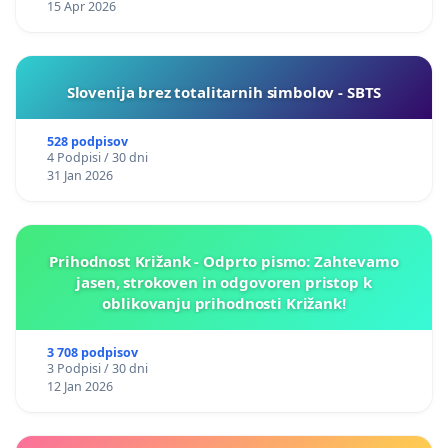
15 Apr 2026
Slovenija brez totalitarnih simbolov - SBTS
528 podpisov
4 Podpisi / 30 dni
31 Jan 2026
Prihodnost Križank - Odprto pismo: Zahtevamo
jasen, strokoven in odgovoren pristop k
oblikovanju prihodnosti Križank!
3 708 podpisov
3 Podpisi / 30 dni
12 Jan 2026