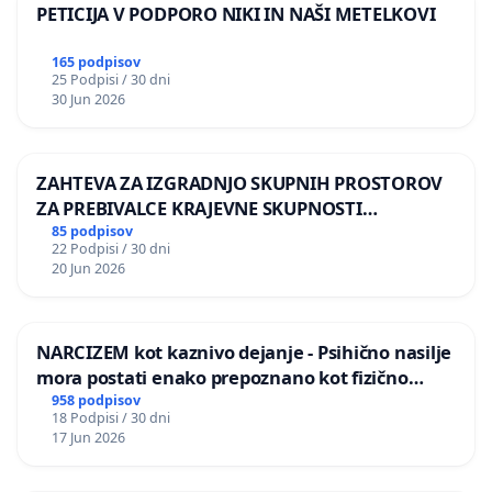
PETICIJA V PODPORO NIKI IN NAŠI METELKOVI
165 podpisov
25 Podpisi / 30 dni
30 Jun 2026
ZAHTEVA ZA IZGRADNJO SKUPNIH PROSTOROV
ZA PREBIVALCE KRAJEVNE SKUPNOSTI
PRESTRANEK
85 podpisov
22 Podpisi / 30 dni
20 Jun 2026
NARCIZEM kot kaznivo dejanje - Psihično nasilje
mora postati enako prepoznano kot fizično
nasilje
958 podpisov
18 Podpisi / 30 dni
17 Jun 2026