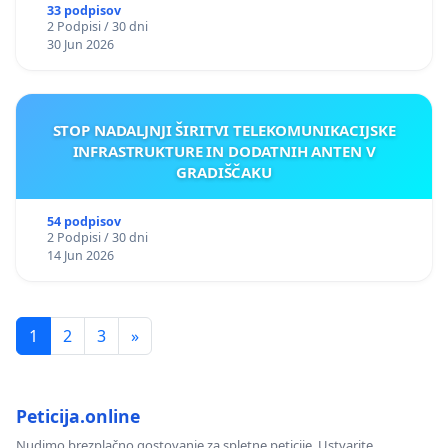
33 podpisov
2 Podpisi / 30 dni
30 Jun 2026
STOP NADALJNJI ŠIRITVI TELEKOMUNIKACIJSKE
INFRASTRUKTURE IN DODATNIH ANTEN V
GRADIŠČAKU
54 podpisov
2 Podpisi / 30 dni
14 Jun 2026
1
2
3
»
Peticija.online
Nudimo brezplačno gostovanje za spletne peticije. Ustvarite