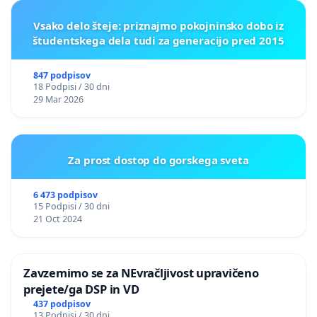
Vsako delo šteje: priznajmo pokojninsko dobo iz
študentskega dela tudi za generacijo pred 2015
847 podpisov
18 Podpisi / 30 dni
29 Mar 2026
Za prost dostop do gorskega sveta
6 473 podpisov
15 Podpisi / 30 dni
21 Oct 2024
Zavzemimo se za NEvračljivost upravičeno
prejete/ga DSP in VD
437 podpisov
13 Podpisi / 30 dni