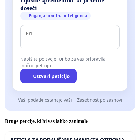
Opišite spremembo, ki jo želite
doseči
Poganja umetna inteligenca
Napišite po svoje. UI bo za vas pripravila
močno peticijo.
Ustvari peticijo
Vaši podatki ostanejo vaši
Zasebnost po zasnovi
Druge peticije, ki bi vas lahko zanimale
PETICIJA ZA PODALJŠANJE MANDATA OZIROMA