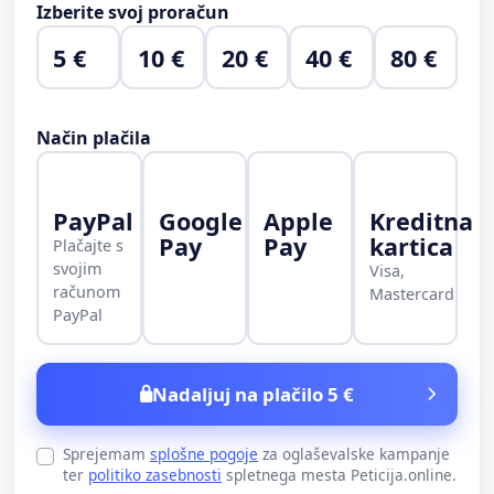
Izberite svoj proračun
5 €
10 €
20 €
40 €
80 €
Način plačila
PayPal
Google
Apple
Kreditna
Pay
Pay
kartica
Plačajte s
svojim
Visa,
računom
Mastercard
PayPal
Nadaljuj na plačilo 5 €
Sprejemam
splošne pogoje
za oglaševalske kampanje
ter
politiko zasebnosti
spletnega mesta Peticija.online.