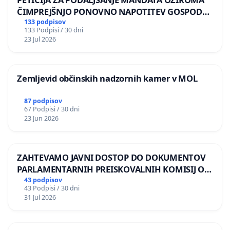
ČIMPREJŠNJO PONOVNO NAPOTITEV GOSPODA
BERNARDA ŠRAJNERJA NA VELEPOSLANIŠTVO
133 podpisov
133 Podpisi / 30 dni
REPUBLIKE SLOVENIJE V MOSKVI
23 Jul 2026
Zemljevid občinskih nadzornih kamer v MOL
87 podpisov
67 Podpisi / 30 dni
23 Jun 2026
ZAHTEVAMO JAVNI DOSTOP DO DOKUMENTOV
PARLAMENTARNIH PREISKOVALNIH KOMISIJ O
ILEGALNI TRGOVINI Z OROŽJEM
43 podpisov
43 Podpisi / 30 dni
31 Jul 2026