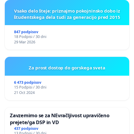
Vsako delo šteje: priznajmo pokojninsko dobo iz
študentskega dela tudi za generacijo pred 2015
847 podpisov
18 Podpisi / 30 dni
29 Mar 2026
Za prost dostop do gorskega sveta
6 473 podpisov
15 Podpisi / 30 dni
21 Oct 2024
Zavzemimo se za NEvračljivost upravičeno
prejete/ga DSP in VD
437 podpisov
13 Podpisi / 30 dni