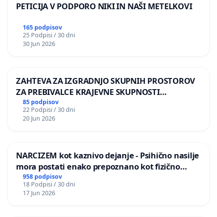
PETICIJA V PODPORO NIKI IN NAŠI METELKOVI
165 podpisov
25 Podpisi / 30 dni
30 Jun 2026
ZAHTEVA ZA IZGRADNJO SKUPNIH PROSTOROV
ZA PREBIVALCE KRAJEVNE SKUPNOSTI
PRESTRANEK
85 podpisov
22 Podpisi / 30 dni
20 Jun 2026
NARCIZEM kot kaznivo dejanje - Psihično nasilje
mora postati enako prepoznano kot fizično
nasilje
958 podpisov
18 Podpisi / 30 dni
17 Jun 2026