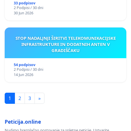
33 podpisov
2 Podpisi / 30 dni
30 Jun 2026
STOP NADALJNJI ŠIRITVI TELEKOMUNIKACIJSKE
INFRASTRUKTURE IN DODATNIH ANTEN V
GRADIŠČAKU
54 podpisov
2 Podpisi / 30 dni
14 Jun 2026
1
2
3
»
Peticija.online
Nudimo brezplačno gostovanje za spletne peticije. Ustvarite