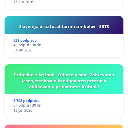
15 Apr 2026
Slovenija brez totalitarnih simbolov - SBTS
528 podpisov
4 Podpisi / 30 dni
31 Jan 2026
Prihodnost Križank - Odprto pismo: Zahtevamo
jasen, strokoven in odgovoren pristop k
oblikovanju prihodnosti Križank!
3 708 podpisov
3 Podpisi / 30 dni
12 Jan 2026