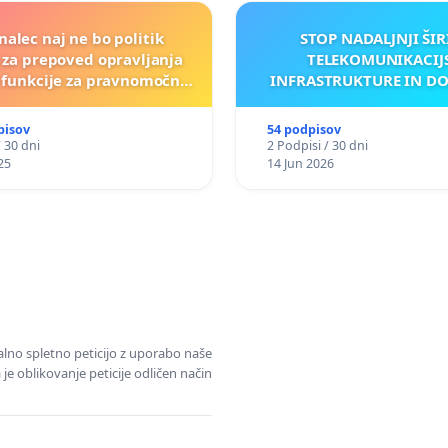
nalec naj ne bo politik
STOP NADALJNJI ŠIR
a za prepoved opravljanja
TELEKOMUNIKACIJ
e funkcije za pravnomočno
INFRASTRUKTURE IN D
obsojene politike)
ANTEN V GRADIŠČ
pisov
54 podpisov
/ 30 dni
2 Podpisi / 30 dni
25
14 Jun 2026
alno spletno peticijo z uporabo naše
je oblikovanje peticije odličen način