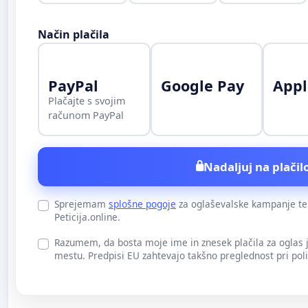
Način plačila
PayPal
Google Pay
Appl
Plačajte s svojim
računom PayPal
Nadaljuj na plačilo
Sprejemam
splošne pogoje
za oglaševalske kampanje t
Peticija.online.
Razumem, da bosta moje ime in znesek plačila za oglas
mestu. Predpisi EU zahtevajo takšno preglednost pri pol