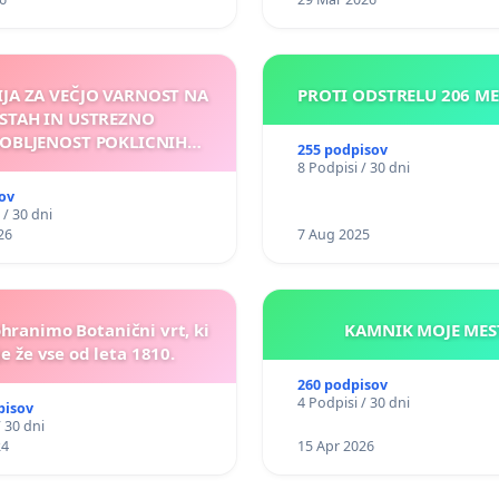
IJA ZA VEČJO VARNOST NA
PROTI ODSTRELU 206 M
STAH IN USTREZNO
OBLJENOST POKLICNIH
255 podpisov
VOZNIKOV
8 Podpisi / 30 dni
ov
 / 30 dni
26
7 Aug 2025
ohranimo Botanični vrt, ki
KAMNIK MOJ
e že vse od leta 1810.
260 podpisov
4 Podpisi / 30 dni
pisov
/ 30 dni
24
15 Apr 2026