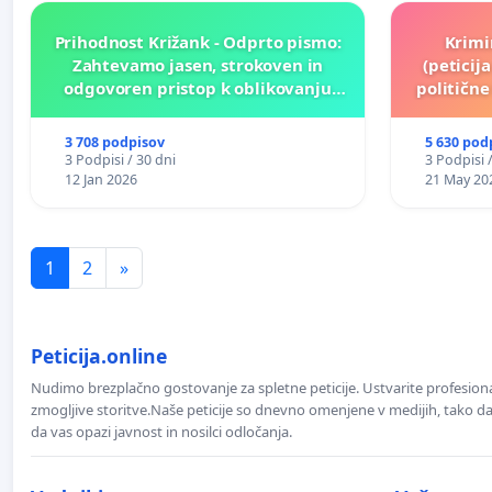
Prihodnost Križank - Odprto pismo:
Krimi
Zahtevamo jasen, strokoven in
(peticij
odgovoren pristop k oblikovanju
političn
prihodnosti Križank!
3 708 podpisov
5 630 pod
3 Podpisi / 30 dni
3 Podpisi 
12 Jan 2026
21 May 20
1
2
»
Peticija.online
Nudimo brezplačno gostovanje za spletne peticije. Ustvarite profesion
zmogljive storitve.Naše peticije so dnevno omenjene v medijih, tako da 
da vas opazi javnost in nosilci odločanja.