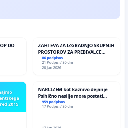
TOP DO
ZAHTEVA ZA IZGRADNJO SKUPNIH
PROSTOROV ZA PREBIVALCE
KRAJEVNE SKUPNOSTI
86 podpisov
21 Podpisi / 30 dni
 O
PRESTRANEK
20 Jun 2026
ROŽJEM
NARCIZEM kot kaznivo dejanje -
znajmo
Psihično nasilje mora postati
dentskega
enako prepoznano kot fizično
959 podpisov
pred 2015
17 Podpisi / 30 dni
nasilje
17 Jun 2026