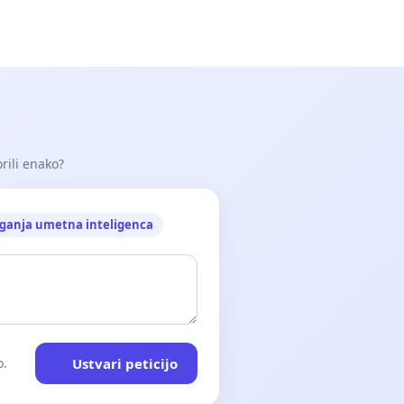
orili enako?
ganja umetna inteligenca
Ustvari peticijo
o.