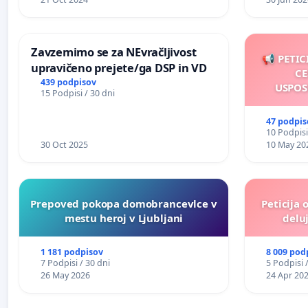
Zavzemimo se za NEvračljivost
📢 PETIC
upravičeno prejete/ga DSP in VD
CE
439 podpisov
USPOS
15 Podpisi / 30 dni
47 podpis
10 Podpisi
30 Oct 2025
10 May 20
Prepoved pokopa domobrancevlce v
Peticija 
mestu heroj v Ljubljani
deluj
1 181 podpisov
8 009 pod
7 Podpisi / 30 dni
5 Podpisi 
26 May 2026
24 Apr 20