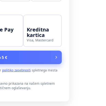
e Pay
Kreditna
kartica
Visa, Mastercard
 5 €
er
politiko zasebnosti
spletnega mesta
 javno prikazana na našem spletnem
itičnem oglaševanju.