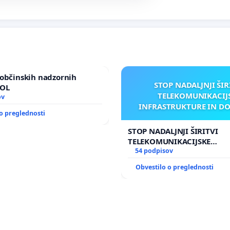
občinskih nadzornih
STOP NADALJNJI ŠIR
MOL
TELEKOMUNIKACIJ
ov
INFRASTRUKTURE IN D
o preglednosti
ANTEN V GRADIŠČ
STOP NADALJNJI ŠIRITVI
TELEKOMUNIKACIJSKE
INFRASTRUKTURE IN DODA
54 podpisov
ANTEN V GRADIŠČAKU
Obvestilo o preglednosti