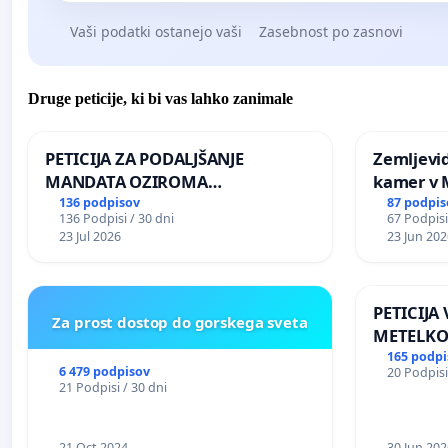
Vaši podatki ostanejo vaši
Zasebnost po zasnovi
Druge peticije, ki bi vas lahko zanimale
PETICIJA ZA PODALJŠANJE
Zemljevi
MANDATA OZIROMA
kamer v
ČIMPREJŠNJO PONOVNO
136 podpisov
87 podpis
136 Podpisi / 30 dni
67 Podpisi
NAPOTITEV GOSPODA BERNARDA
23 Jul 2026
23 Jun 202
ŠRAJNERJA NA VELEPOSLANIŠTVO
REPUBLIKE SLOVENIJE V MOSKVI
PETICIJA
Za prost dostop do gorskega sveta
METELKO
165 podpi
6 479 podpisov
20 Podpisi
21 Podpisi / 30 dni
21 Oct 2024
30 Jun 202