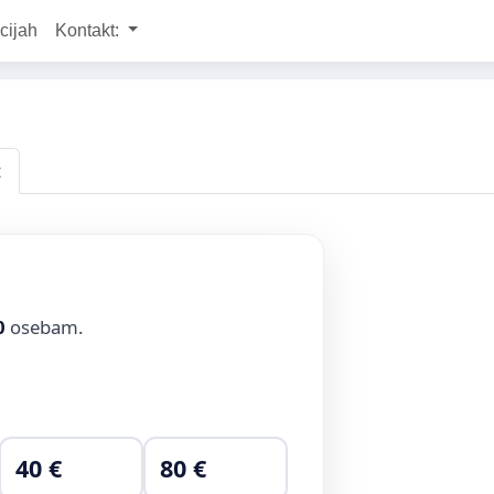
cijah
Kontakt:
t
0
osebam.
40 €
80 €