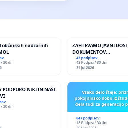
d občinskih nadzornih
ZAHTEVAMO JAVNI DOS
 MOL
DOKUMENTOV
PARLAMENTARNIH
ov
43 podpisov
 / 30 dni
43 Podpisi / 30 dni
PREISKOVALNIH KOMISIJ
6
31 Jul 2026
ILEGALNI TRGOVINI Z O
 V PODPORO NIKI IN NAŠI
Vsako delo šteje: pri
VI
pokojninsko dobo iz štu
sov
dela tudi za generacijo 
 / 30 dni
847 podpisov
18 Podpisi / 30 dni
6
29 Mar 2026