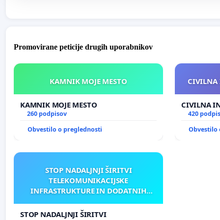
Promovirane peticije drugih uporabnikov
KAMNIK MOJE MESTO
CIVILNA 
KAMNIK MOJE MESTO
CIVILNA I
260 podpisov
420 podpi
Obvestilo o preglednosti
Obvestilo 
STOP NADALJNJI ŠIRITVI
TELEKOMUNIKACIJSKE
INFRASTRUKTURE IN DODATNIH
ANTEN V GRADIŠČAKU
STOP NADALJNJI ŠIRITVI