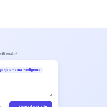
orili enako?
ganja umetna inteligenca
Ustvari peticijo
o.