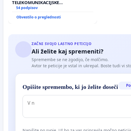
TELEKOMUNIKACIJSKE
INFRASTRUKTURE IN DODATNIH
54 podpisov
ANTEN V GRADIŠČAKU
Obvestilo o preglednosti
ZAČNI SVOJO LASTNO PETICIJO
Ali želite kaj spremeniti?
Spremembe se ne zgodijo, če molčimo.
Avtor te peticije je vstal in ukrepal. Boste tudi vi st
Po
Opišite spremembo, ki jo želite doseči
Napišite po svoje. UI bo za vas pripravila močno peticij