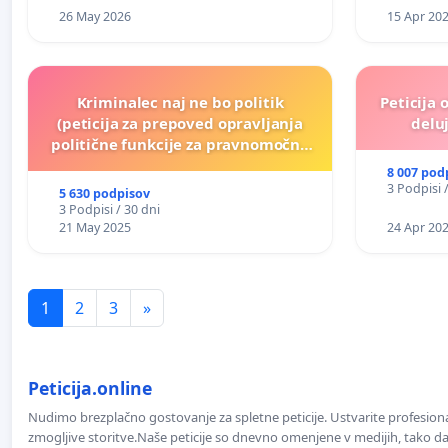
26 May 2026
15 Apr 20
Kriminalec naj ne bo politik
Peticija 
(peticija za prepoved opravljanja
deluj
politične funkcije za pravnomočno
obsojene politike)
8 007 pod
3 Podpisi 
5 630 podpisov
3 Podpisi / 30 dni
21 May 2025
24 Apr 20
1
2
3
»
Peticija.online
Nudimo brezplačno gostovanje za spletne peticije. Ustvarite profesion
zmogljive storitve.Naše peticije so dnevno omenjene v medijih, tako da 