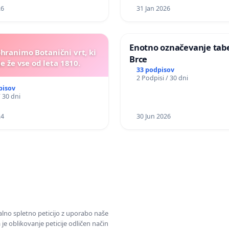
26
31 Jan 2026
Enotno označevanje tabel
ohranimo Botanični vrt, ki
Brce
e že vse od leta 1810.
33 podpisov
2 Podpisi / 30 dni
pisov
/ 30 dni
24
30 Jun 2026
alno spletno peticijo z uporabo naše
je oblikovanje peticije odličen način