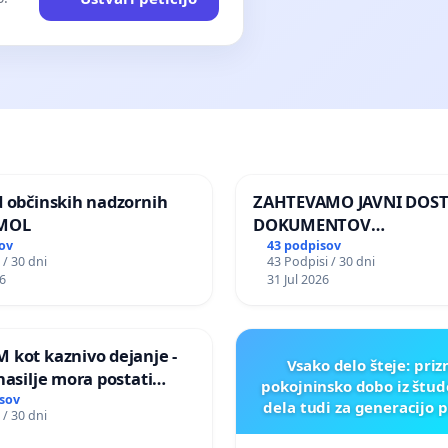
d občinskih nadzornih
ZAHTEVAMO JAVNI DOS
 MOL
DOKUMENTOV
PARLAMENTARNIH
ov
43 podpisov
 / 30 dni
43 Podpisi / 30 dni
PREISKOVALNIH KOMISIJ
6
31 Jul 2026
ILEGALNI TRGOVINI Z O
 kot kaznivo dejanje -
Vsako delo šteje: pri
nasilje mora postati
pokojninsko dobo iz štu
epoznano kot fizično
sov
dela tudi za generacijo 
 / 30 dni