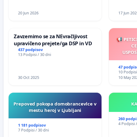
20 Jun 2026
17 Jun 202
Zavzemimo se za NEvračljivost
📢 PETIC
upravičeno prejete/ga DSP in VD
CE
437 podpisov
USPOS
13 Podpisi / 30 dni
47 podpis
10 Podpisi
30 Oct 2025
10 May 20
Prepoved pokopa domobrancevlce v
mestu heroj v Ljubljani
260 podpi
4 Podpisi 
1 181 podpisov
7 Podpisi / 30 dni