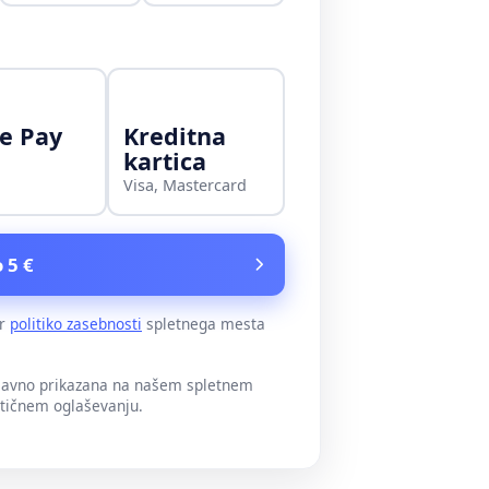
e Pay
Kreditna
kartica
Visa, Mastercard
 5 €
er
politiko zasebnosti
spletnega mesta
 javno prikazana na našem spletnem
itičnem oglaševanju.