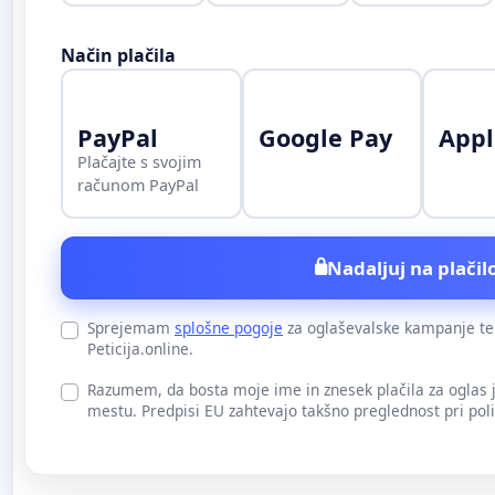
Način plačila
PayPal
Google Pay
Appl
Plačajte s svojim
računom PayPal
Nadaljuj na plačilo
Sprejemam
splošne pogoje
za oglaševalske kampanje t
Peticija.online.
Razumem, da bosta moje ime in znesek plačila za oglas
mestu. Predpisi EU zahtevajo takšno preglednost pri pol