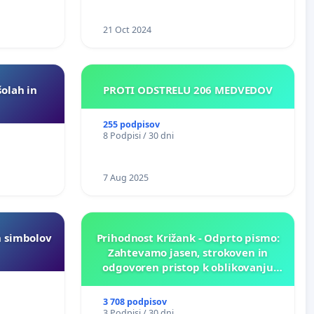
21 Oct 2024
šolah in
PROTI ODSTRELU 206 MEDVEDOV
255 podpisov
8 Podpisi / 30 dni
7 Aug 2025
h simbolov
Prihodnost Križank - Odprto pismo:
Zahtevamo jasen, strokoven in
odgovoren pristop k oblikovanju
prihodnosti Križank!
3 708 podpisov
3 Podpisi / 30 dni