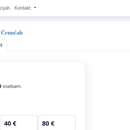
cijah
Kontakt:
v Črnučah
t
0
osebam.
40 €
80 €