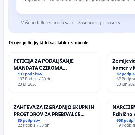
Vaši podatki ostanejo vaši
Zasebnost po zasnovi
Druge peticije, ki bi vas lahko zanimale
PETICIJA ZA PODALJŠANJE
Zemljevi
MANDATA OZIROMA
kamer v
ČIMPREJŠNJO PONOVNO
133 podpisov
87 podpis
133 Podpisi / 30 dni
67 Podpisi
NAPOTITEV GOSPODA BERNARDA
23 Jul 2026
23 Jun 202
ŠRAJNERJA NA VELEPOSLANIŠTVO
REPUBLIKE SLOVENIJE V MOSKVI
ZAHTEVA ZA IZGRADNJO SKUPNIH
NARCIZEM
PROSTOROV ZA PREBIVALCE
Psihično 
KRAJEVNE SKUPNOSTI
enako pr
85 podpisov
958 podpi
22 Podpisi / 30 dni
19 Podpisi
PRESTRANEK
nasilje