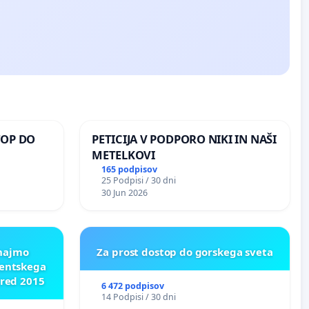
TOP DO
PETICIJA V PODPORO NIKI IN NAŠI
METELKOVI
165 podpisov
25 Podpisi / 30 dni
 O
30 Jun 2026
ROŽJEM
znajmo
Za prost dostop do gorskega sveta
dentskega
pred 2015
6 472 podpisov
14 Podpisi / 30 dni