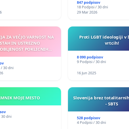
847 podpisov
18 Podpisi / 30 dni
6
29 Mar 2026
IJA ZA VEČJO VARNOST NA
Proti LGBT ideologiji v 
STAH IN USTREZNO
vrtcih!
OBLJENOST POKLICNIH
VOZNIKOV
8 090 podpisov
9 Podpisi / 30 dni
ov
 / 30 dni
26
16 Jun 2025
KAMNIK MOJE MESTO
Slovenija brez totalitarni
- SBTS
sov
/ 30 dni
528 podpisov
4 Podpisi / 30 dni