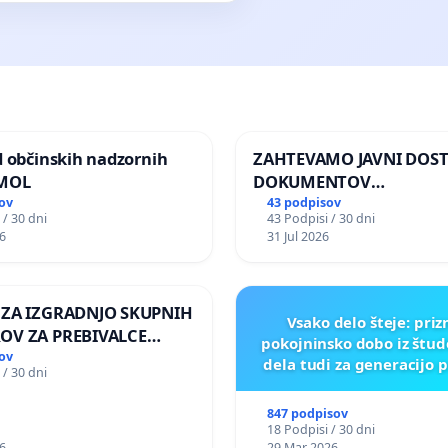
d občinskih nadzornih
ZAHTEVAMO JAVNI DOS
 MOL
DOKUMENTOV
PARLAMENTARNIH
ov
43 podpisov
 / 30 dni
43 Podpisi / 30 dni
PREISKOVALNIH KOMISIJ
6
31 Jul 2026
ILEGALNI TRGOVINI Z O
 ZA IZGRADNJO SKUPNIH
Vsako delo šteje: pri
OV ZA PREBIVALCE
pokojninsko dobo iz štu
E SKUPNOSTI
ov
dela tudi za generacijo 
 / 30 dni
NEK
847 podpisov
18 Podpisi / 30 dni
6
29 Mar 2026