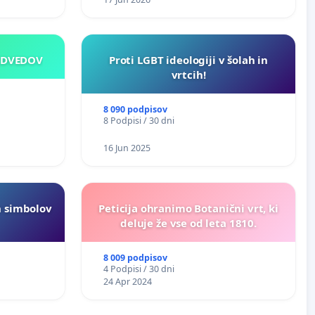
EDVEDOV
Proti LGBT ideologiji v šolah in
vrtcih!
8 090 podpisov
8 Podpisi / 30 dni
16 Jun 2025
h simbolov
Peticija ohranimo Botanični vrt, ki
deluje že vse od leta 1810.
8 009 podpisov
4 Podpisi / 30 dni
24 Apr 2024