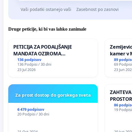
Vaši podatki ostanejo vaši
Zasebnost po zasnovi
Druge peticije, ki bi vas lahko zanimale
PETICIJA ZA PODALJŠANJE
Zemljevi
MANDATA OZIROMA
kamer v
ČIMPREJŠNJO PONOVNO
136 podpisov
89 podpis
136 Podpisi / 30 dni
69 Podpisi
NAPOTITEV GOSPODA BERNARDA
23 Jul 2026
23 Jun 202
ŠRAJNERJA NA VELEPOSLANIŠTVO
REPUBLIKE SLOVENIJE V MOSKVI
ZAHTEVA
Za prost dostop do gorskega sveta
PROSTOR
KRAJEVN
86 podpis
6 479 podpisov
19 Podpisi
PRESTRA
20 Podpisi / 30 dni
21 Oct 2024
20 Jun 202