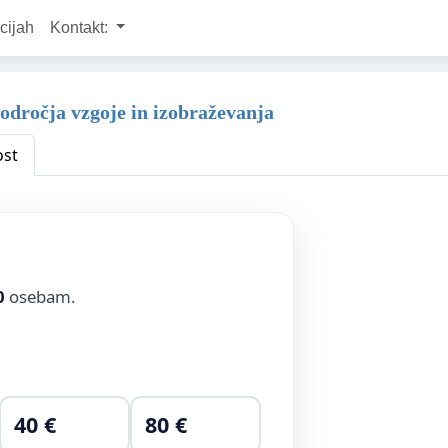
cijah
Kontakt:
dročja vzgoje in izobraževanja
ost
0
osebam.
40 €
80 €