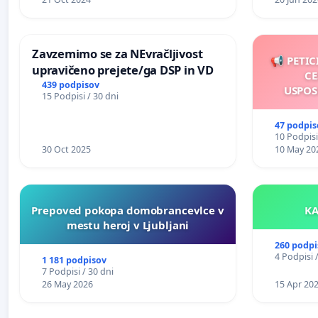
Zavzemimo se za NEvračljivost
📢 PETIC
upravičeno prejete/ga DSP in VD
CE
439 podpisov
USPOS
15 Podpisi / 30 dni
47 podpis
10 Podpisi
30 Oct 2025
10 May 20
Prepoved pokopa domobrancevlce v
mestu heroj v Ljubljani
260 podpi
4 Podpisi 
1 181 podpisov
7 Podpisi / 30 dni
26 May 2026
15 Apr 20