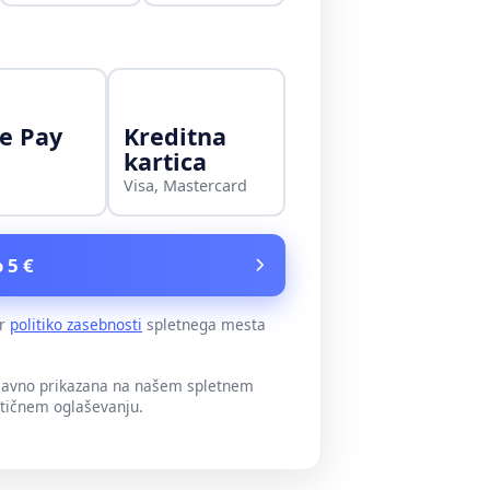
e Pay
Kreditna
kartica
Visa, Mastercard
 5 €
er
politiko zasebnosti
spletnega mesta
 javno prikazana na našem spletnem
itičnem oglaševanju.