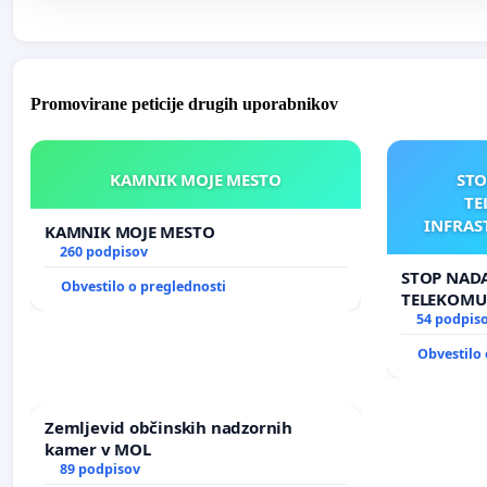
Promovirane peticije drugih uporabnikov
KAMNIK MOJE MESTO
STO
TE
INFRAS
KAMNIK MOJE MESTO
AN
260 podpisov
STOP NADA
Obvestilo o preglednosti
TELEKOMU
INFRASTR
54 podpis
ANTEN V 
Obvestilo 
Zemljevid občinskih nadzornih
kamer v MOL
89 podpisov