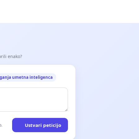
orili enako?
ganja umetna inteligenca
Ustvari peticijo
o.