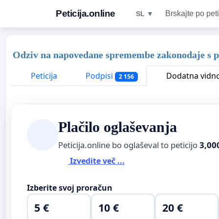
Peticija.online
Brskajte po peti
SL ▼
Odziv na napovedane spremembe zakonodaje s po
Peticija
Podpisi
Dodatna vidn
2 156
Plačilo oglaševanja
Peticija.online bo oglaševal to peticijo
3,00
Izvedite več ...
Izberite svoj proračun
5 €
10 €
20 €