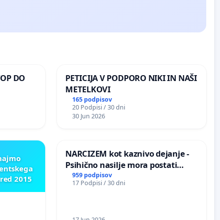
TOP DO
PETICIJA V PODPORO NIKI IN NAŠI
METELKOVI
165 podpisov
20 Podpisi / 30 dni
 O
30 Jun 2026
ROŽJEM
NARCIZEM kot kaznivo dejanje -
znajmo
Psihično nasilje mora postati
dentskega
enako prepoznano kot fizično
959 podpisov
pred 2015
17 Podpisi / 30 dni
nasilje
17 Jun 2026