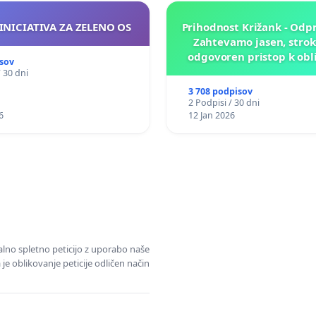
INICIATIVA ZA ZELENO OS
Prihodnost Križank - Odp
Zahtevamo jasen, strok
odgovoren pristop k obl
sov
prihodnosti Križa
/ 30 dni
3 708 podpisov
2 Podpisi / 30 dni
6
12 Jan 2026
alno spletno peticijo z uporabo naše
je oblikovanje peticije odličen način