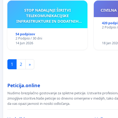
STOP NADALJNJI ŠIRITVI
CIVILNA 
TELEKOMUNIKACIJSKE
INFRASTRUKTURE IN DODATNIH
420 podpi
ANTEN V GRADIŠČAKU
2 Podpisi 
54 podpisov
2 Podpisi / 30 dni
14 Jun 2026
18 Jan 202
1
2
»
Peticija.online
Nudimo brezplačno gostovanje za spletne peticije. Ustvarite profesion
zmogljive storitve.Naše peticije so dnevno omenjene v medijih, tako da 
da vas opazi javnost in nosilci odločanja.