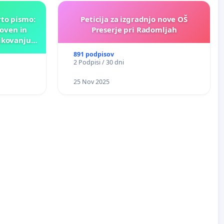
rto pismo:
Peticija za izgradnjo nove OŠ
oven in
Preserje pri Radomljah
ikovanju
nk!
891 podpisov
2 Podpisi / 30 dni
25 Nov 2025