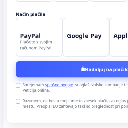
Način plačila
PayPal
Google Pay
Appl
Plačajte s svojim
računom PayPal
Nadaljuj na plačilo
Sprejemam
splošne pogoje
za oglaševalske kampanje t
Peticija.online.
Razumem, da bosta moje ime in znesek plačila za oglas
mestu. Predpisi EU zahtevajo takšno preglednost pri pol