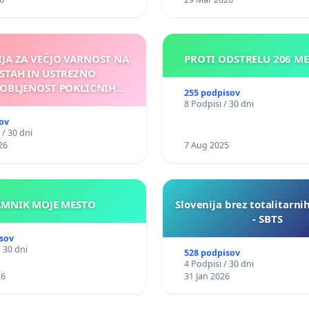
IJA ZA VEČJO VARNOST NA
PROTI ODSTRELU 206 M
STAH IN USTREZNO
OBLJENOST POKLICNIH
255 podpisov
VOZNIKOV
8 Podpisi / 30 dni
ov
 / 30 dni
26
7 Aug 2025
KAMNIK MOJE MESTO
Slovenija brez totalitarni
- SBTS
sov
/ 30 dni
528 podpisov
4 Podpisi / 30 dni
26
31 Jan 2026