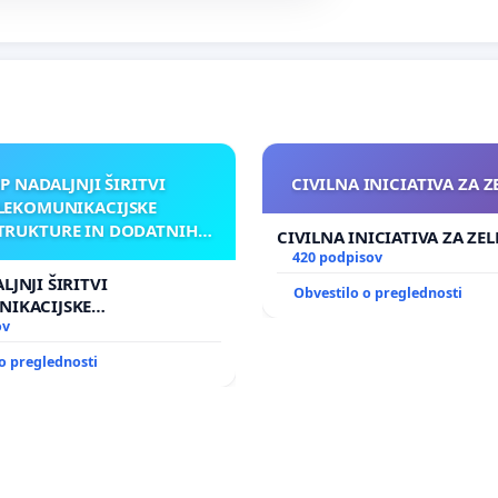
P NADALJNJI ŠIRITVI
CIVILNA INICIATIVA ZA 
LEKOMUNIKACIJSKE
TRUKTURE IN DODATNIH
CIVILNA INICIATIVA ZA ZE
TEN V GRADIŠČAKU
420 podpisov
LJNJI ŠIRITVI
Obvestilo o preglednosti
NIKACIJSKE
UKTURE IN DODATNIH
ov
GRADIŠČAKU
o preglednosti