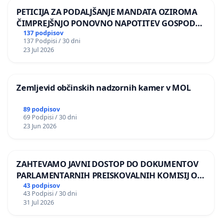
PETICIJA ZA PODALJŠANJE MANDATA OZIROMA
ČIMPREJŠNJO PONOVNO NAPOTITEV GOSPODA
BERNARDA ŠRAJNERJA NA VELEPOSLANIŠTVO
137 podpisov
137 Podpisi / 30 dni
REPUBLIKE SLOVENIJE V MOSKVI
23 Jul 2026
Zemljevid občinskih nadzornih kamer v MOL
89 podpisov
69 Podpisi / 30 dni
23 Jun 2026
ZAHTEVAMO JAVNI DOSTOP DO DOKUMENTOV
PARLAMENTARNIH PREISKOVALNIH KOMISIJ O
ILEGALNI TRGOVINI Z OROŽJEM
43 podpisov
43 Podpisi / 30 dni
31 Jul 2026