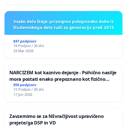
Vsako delo šteje: priznajmo pokojninsko dobo iz
študentskega dela tudi za generacijo pred 2015
847 podpisov
18 Podpisi / 30 dni
29 Mar 2026
NARCIZEM kot kaznivo dejanje - Psihično nasilje
mora postati enako prepoznano kot fizično
nasilje
959 podpisov
15 Podpisi / 30 dni
17 Jun 2026
Zavzemimo se za NEvračljivost upravičeno
prejete/ga DSP in VD