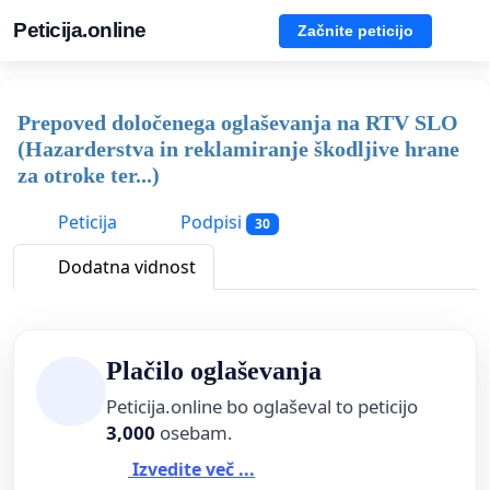
Peticija.online
Začnite peticijo
Prepoved določenega oglaševanja na RTV SLO
(Hazarderstva in reklamiranje škodljive hrane
za otroke ter...)
Peticija
Podpisi
30
Dodatna vidnost
Plačilo oglaševanja
Peticija.online bo oglaševal to peticijo
3,000
osebam.
Izvedite več ...