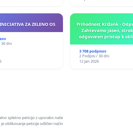
INICIATIVA ZA ZELENO OS
Prihodnost Križank - Odp
Zahtevamo jasen, strok
odgovoren pristop k obl
sov
prihodnosti Križa
/ 30 dni
3 708 podpisov
2 Podpisi / 30 dni
6
12 Jan 2026
alno spletno peticijo z uporabo naše
je oblikovanje peticije odličen način