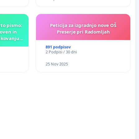
rto pismo:
Peticija za izgradnjo nove OŠ
oven in
Preserje pri Radomljah
ikovanju
nk!
891 podpisov
2 Podpisi / 30 dni
25 Nov 2025