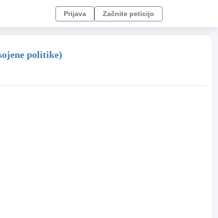
Prijava
Začnite peticijo
ojene politike)