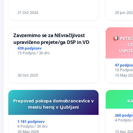
21 Oct 2024
20 Jun 202
Zavzemimo se za NEvračljivost
📢 PETIC
upravičeno prejete/ga DSP in VD
CE
439 podpisov
USPOS
15 Podpisi / 30 dni
47 podpis
10 Podpisi
30 Oct 2025
10 May 20
Prepoved pokopa domobrancevlce v
mestu heroj v Ljubljani
260 podpi
4 Podpisi 
1 181 podpisov
6 Podpisi / 30 dni
26 May 2026
15 Apr 20