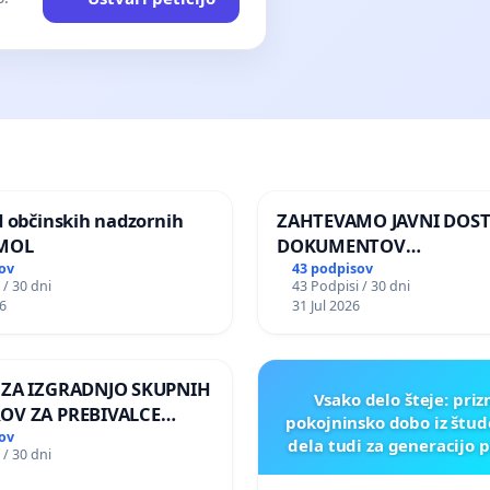
d občinskih nadzornih
ZAHTEVAMO JAVNI DOS
 MOL
DOKUMENTOV
PARLAMENTARNIH
ov
43 podpisov
 / 30 dni
43 Podpisi / 30 dni
PREISKOVALNIH KOMISIJ
6
31 Jul 2026
ILEGALNI TRGOVINI Z O
 ZA IZGRADNJO SKUPNIH
Vsako delo šteje: pri
OV ZA PREBIVALCE
pokojninsko dobo iz štu
E SKUPNOSTI
ov
dela tudi za generacijo 
 / 30 dni
NEK