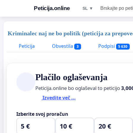
Peticija.online
Brskajte po peti
SL ▼
Kriminalec naj ne bo politik (peticija za prepov
Peticija
Obvestila
Podpisi
3
5 630
Plačilo oglaševanja
Peticija.online bo oglaševal to peticijo
3,00
Izvedite več ...
Izberite svoj proračun
5 €
10 €
20 €