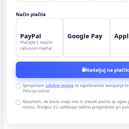
Način plačila
PayPal
Google Pay
Appl
Plačajte s svojim
računom PayPal
Nadaljuj na plačilo
Sprejemam
splošne pogoje
za oglaševalske kampanje t
Peticija.online.
Razumem, da bosta moje ime in znesek plačila za oglas
mestu. Predpisi EU zahtevajo takšno preglednost pri pol