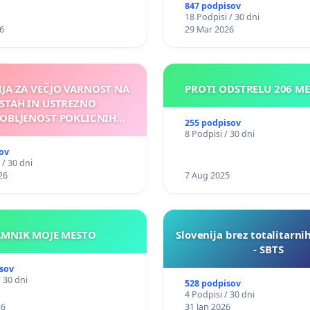
847 podpisov
18 Podpisi / 30 dni
6
29 Mar 2026
IJA ZA VEČJO VARNOST NA
PROTI ODSTRELU 206 M
STAH IN USTREZNO
OBLJENOST POKLICNIH
255 podpisov
VOZNIKOV
8 Podpisi / 30 dni
ov
 / 30 dni
26
7 Aug 2025
KAMNIK MOJE MESTO
Slovenija brez totalitarni
- SBTS
sov
/ 30 dni
528 podpisov
4 Podpisi / 30 dni
26
31 Jan 2026