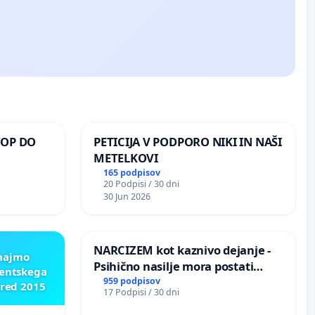
TOP DO
PETICIJA V PODPORO NIKI IN NAŠI
METELKOVI
165 podpisov
20 Podpisi / 30 dni
 O
30 Jun 2026
ROŽJEM
NARCIZEM kot kaznivo dejanje -
znajmo
Psihično nasilje mora postati
dentskega
enako prepoznano kot fizično
959 podpisov
pred 2015
17 Podpisi / 30 dni
nasilje