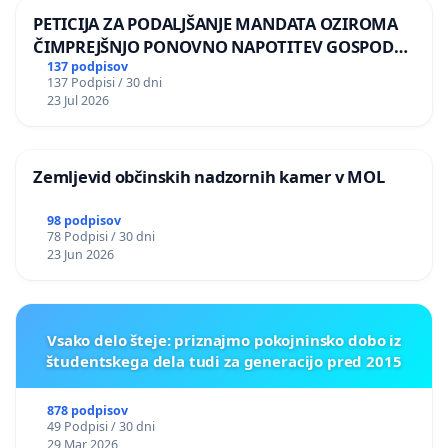
PETICIJA ZA PODALJŠANJE MANDATA OZIROMA
ČIMPREJŠNJO PONOVNO NAPOTITEV GOSPODA
BERNARDA ŠRAJNERJA NA VELEPOSLANIŠTVO
137 podpisov
137 Podpisi / 30 dni
REPUBLIKE SLOVENIJE V MOSKVI
23 Jul 2026
Zemljevid občinskih nadzornih kamer v MOL
98 podpisov
78 Podpisi / 30 dni
23 Jun 2026
Vsako delo šteje: priznajmo pokojninsko dobo iz
študentskega dela tudi za generacijo pred 2015
878 podpisov
49 Podpisi / 30 dni
29 Mar 2026