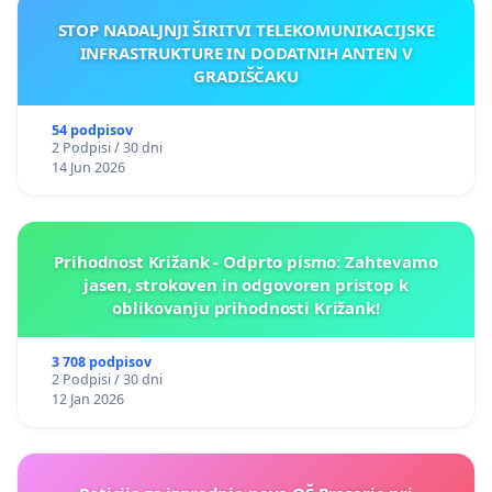
STOP NADALJNJI ŠIRITVI TELEKOMUNIKACIJSKE
INFRASTRUKTURE IN DODATNIH ANTEN V
GRADIŠČAKU
54 podpisov
2 Podpisi / 30 dni
14 Jun 2026
Prihodnost Križank - Odprto pismo: Zahtevamo
jasen, strokoven in odgovoren pristop k
oblikovanju prihodnosti Križank!
3 708 podpisov
2 Podpisi / 30 dni
12 Jan 2026