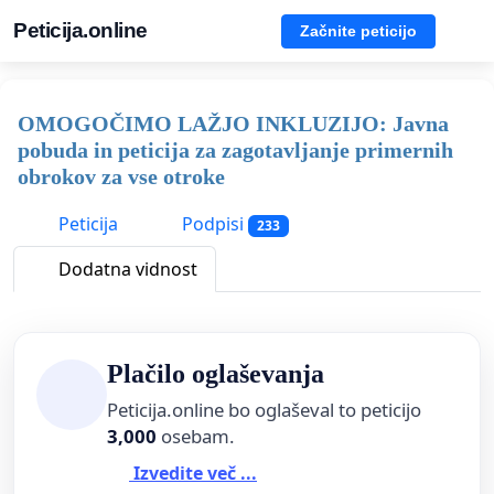
Peticija.online
Začnite peticijo
OMOGOČIMO LAŽJO INKLUZIJO: Javna
pobuda in peticija za zagotavljanje primernih
obrokov za vse otroke
Peticija
Podpisi
233
Dodatna vidnost
Plačilo oglaševanja
Peticija.online bo oglaševal to peticijo
3,000
osebam.
Izvedite več ...