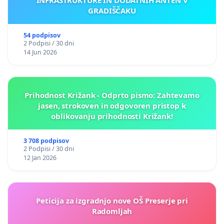
GRADIŠČAKU
54 podpisov
2 Podpisi / 30 dni
14 Jun 2026
Prihodnost Križank - Odprto pismo: Zahtevamo
jasen, strokoven in odgovoren pristop k
oblikovanju prihodnosti Križank!
3 708 podpisov
2 Podpisi / 30 dni
12 Jan 2026
Peticija za izgradnjo nove OŠ Preserje pri
Radomljah