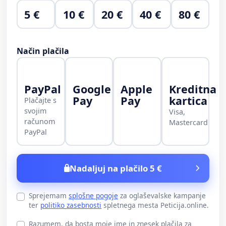
5 €
10 €
20 €
40 €
80 €
Način plačila
PayPal
Google
Apple
Kreditna
Pay
Pay
kartica
Plačajte s
svojim
Visa,
računom
Mastercard
PayPal
Nadaljuj na plačilo 5 €
Sprejemam
splošne pogoje
za oglaševalske kampanje
ter
politiko zasebnosti
spletnega mesta Peticija.online.
Razumem, da bosta moje ime in znesek plačila za