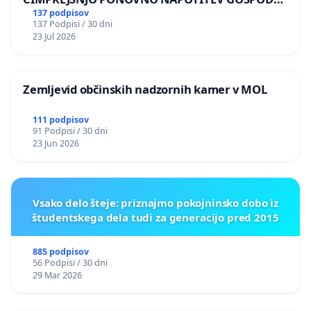
BERNARDA ŠRAJNERJA NA VELEPOSLANIŠTVO
137 podpisov
137 Podpisi / 30 dni
REPUBLIKE SLOVENIJE V MOSKVI
23 Jul 2026
Zemljevid občinskih nadzornih kamer v MOL
111 podpisov
91 Podpisi / 30 dni
23 Jun 2026
Vsako delo šteje: priznajmo pokojninsko dobo iz
študentskega dela tudi za generacijo pred 2015
885 podpisov
56 Podpisi / 30 dni
29 Mar 2026