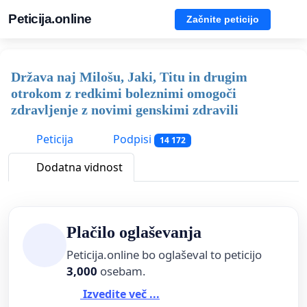
Peticija.online
Začnite peticijo
Država naj Milošu, Jaki, Titu in drugim
otrokom z redkimi boleznimi omogoči
zdravljenje z novimi genskimi zdravili
Peticija
Podpisi
14 172
Dodatna vidnost
Plačilo oglaševanja
Peticija.online bo oglaševal to peticijo
3,000
osebam.
Izvedite več ...