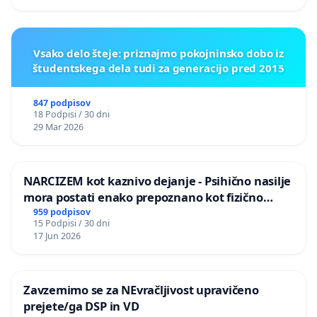
Vsako delo šteje: priznajmo pokojninsko dobo iz
študentskega dela tudi za generacijo pred 2015
847 podpisov
18 Podpisi / 30 dni
29 Mar 2026
NARCIZEM kot kaznivo dejanje - Psihično nasilje
mora postati enako prepoznano kot fizično
nasilje
959 podpisov
15 Podpisi / 30 dni
17 Jun 2026
Zavzemimo se za NEvračljivost upravičeno
prejete/ga DSP in VD