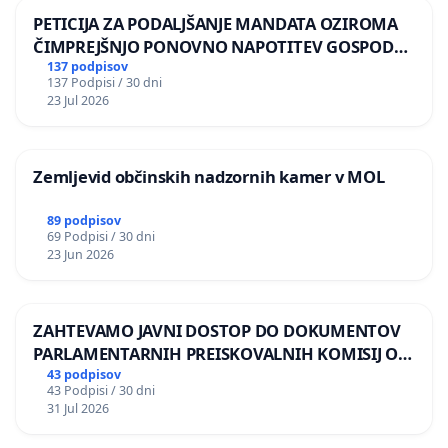
PETICIJA ZA PODALJŠANJE MANDATA OZIROMA
ČIMPREJŠNJO PONOVNO NAPOTITEV GOSPODA
BERNARDA ŠRAJNERJA NA VELEPOSLANIŠTVO
137 podpisov
137 Podpisi / 30 dni
REPUBLIKE SLOVENIJE V MOSKVI
23 Jul 2026
Zemljevid občinskih nadzornih kamer v MOL
89 podpisov
69 Podpisi / 30 dni
23 Jun 2026
ZAHTEVAMO JAVNI DOSTOP DO DOKUMENTOV
PARLAMENTARNIH PREISKOVALNIH KOMISIJ O
ILEGALNI TRGOVINI Z OROŽJEM
43 podpisov
43 Podpisi / 30 dni
31 Jul 2026