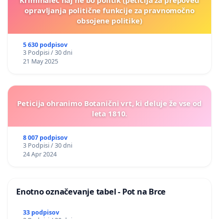
opravljanja politične funkcije za pravnomočno
obsojene politike)
5 630 podpisov
3 Podpisi / 30 dni
21 May 2025
Peticija ohranimo Botanični vrt, ki deluje že vse od
leta 1810.
8 007 podpisov
3 Podpisi / 30 dni
24 Apr 2024
Enotno označevanje tabel - Pot na Brce
33 podpisov