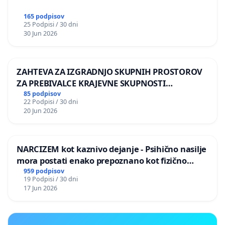
165 podpisov
25 Podpisi / 30 dni
30 Jun 2026
ZAHTEVA ZA IZGRADNJO SKUPNIH PROSTOROV
ZA PREBIVALCE KRAJEVNE SKUPNOSTI
PRESTRANEK
85 podpisov
22 Podpisi / 30 dni
20 Jun 2026
NARCIZEM kot kaznivo dejanje - Psihično nasilje
mora postati enako prepoznano kot fizično
nasilje
959 podpisov
19 Podpisi / 30 dni
17 Jun 2026