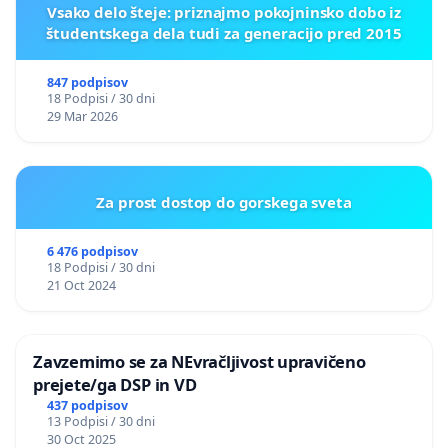
Vsako delo šteje: priznajmo pokojninsko dobo iz
študentskega dela tudi za generacijo pred 2015
847 podpisov
18 Podpisi / 30 dni
29 Mar 2026
Za prost dostop do gorskega sveta
6 476 podpisov
18 Podpisi / 30 dni
21 Oct 2024
Zavzemimo se za NEvračljivost upravičeno
prejete/ga DSP in VD
437 podpisov
13 Podpisi / 30 dni
30 Oct 2025