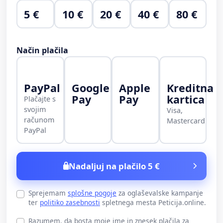
5 €
10 €
20 €
40 €
80 €
Način plačila
PayPal
Google
Apple
Kreditna
Pay
Pay
kartica
Plačajte s
svojim
Visa,
računom
Mastercard
PayPal
Nadaljuj na plačilo 5 €
Sprejemam
splošne pogoje
za oglaševalske kampanje
ter
politiko zasebnosti
spletnega mesta Peticija.online.
Razumem, da bosta moje ime in znesek plačila za