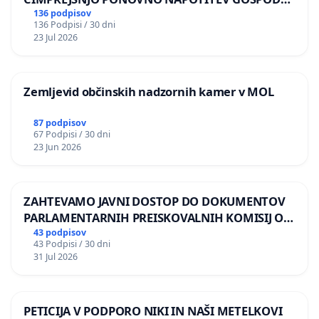
BERNARDA ŠRAJNERJA NA VELEPOSLANIŠTVO
136 podpisov
136 Podpisi / 30 dni
REPUBLIKE SLOVENIJE V MOSKVI
23 Jul 2026
Zemljevid občinskih nadzornih kamer v MOL
87 podpisov
67 Podpisi / 30 dni
23 Jun 2026
ZAHTEVAMO JAVNI DOSTOP DO DOKUMENTOV
PARLAMENTARNIH PREISKOVALNIH KOMISIJ O
ILEGALNI TRGOVINI Z OROŽJEM
43 podpisov
43 Podpisi / 30 dni
31 Jul 2026
PETICIJA V PODPORO NIKI IN NAŠI METELKOVI