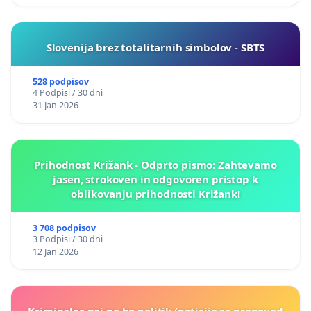
Slovenija brez totalitarnih simbolov - SBTS
528 podpisov
4 Podpisi / 30 dni
31 Jan 2026
Prihodnost Križank - Odprto pismo: Zahtevamo
jasen, strokoven in odgovoren pristop k
oblikovanju prihodnosti Križank!
3 708 podpisov
3 Podpisi / 30 dni
12 Jan 2026
Kriminalec naj ne bo politik (peticija za prepoved