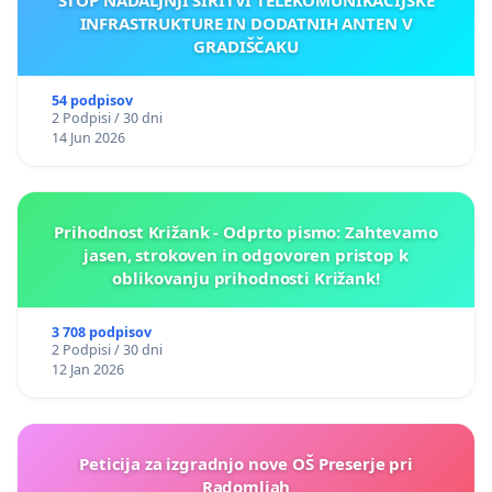
INFRASTRUKTURE IN DODATNIH ANTEN V
GRADIŠČAKU
54 podpisov
2 Podpisi / 30 dni
14 Jun 2026
Prihodnost Križank - Odprto pismo: Zahtevamo
jasen, strokoven in odgovoren pristop k
oblikovanju prihodnosti Križank!
3 708 podpisov
2 Podpisi / 30 dni
12 Jan 2026
Peticija za izgradnjo nove OŠ Preserje pri
Radomljah