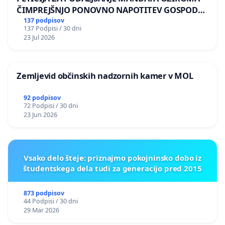
ČIMPREJŠNJO PONOVNO NAPOTITEV GOSPODA
BERNARDA ŠRAJNERJA NA VELEPOSLANIŠTVO
137 podpisov
137 Podpisi / 30 dni
REPUBLIKE SLOVENIJE V MOSKVI
23 Jul 2026
Zemljevid občinskih nadzornih kamer v MOL
92 podpisov
72 Podpisi / 30 dni
23 Jun 2026
Vsako delo šteje: priznajmo pokojninsko dobo iz
študentskega dela tudi za generacijo pred 2015
873 podpisov
44 Podpisi / 30 dni
29 Mar 2026