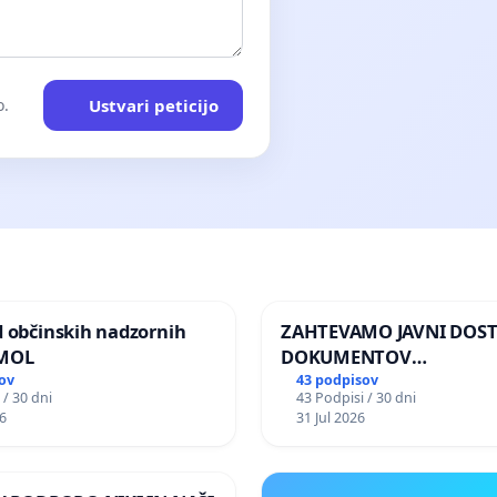
Ustvari peticijo
o.
d občinskih nadzornih
ZAHTEVAMO JAVNI DOS
 MOL
DOKUMENTOV
PARLAMENTARNIH
ov
43 podpisov
 / 30 dni
43 Podpisi / 30 dni
PREISKOVALNIH KOMISIJ
6
31 Jul 2026
ILEGALNI TRGOVINI Z O