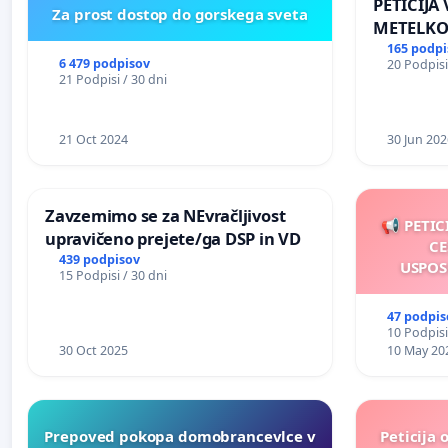
PETICIJA
Za prost dostop do gorskega sveta
METELKO
165 podpi
6 479 podpisov
20 Podpisi
21 Podpisi / 30 dni
21 Oct 2024
30 Jun 202
Zavzemimo se za NEvračljivost
📢 PETIC
upravičeno prejete/ga DSP in VD
CE
439 podpisov
USPOS
15 Podpisi / 30 dni
47 podpis
10 Podpisi
30 Oct 2025
10 May 20
Prepoved pokopa domobrancevlce v
Peticija 