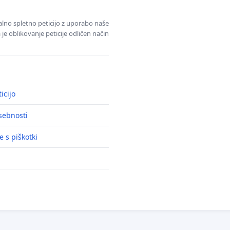
alno spletno peticijo z uporabo naše
je oblikovanje peticije odličen način
icijo
asebnosti
e s piškotki