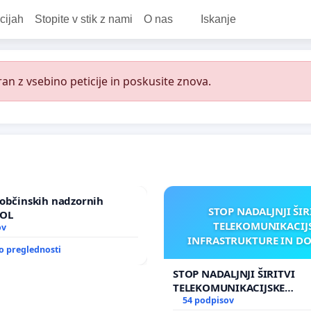
cijah
Stopite v stik z nami
O nas
Iskanje
an z vsebino peticije in poskusite znova.
občinskih nadzornih
STOP NADALJNJI ŠIR
MOL
TELEKOMUNIKACIJ
ov
INFRASTRUKTURE IN D
o preglednosti
ANTEN V GRADIŠČ
STOP NADALJNJI ŠIRITVI
TELEKOMUNIKACIJSKE
INFRASTRUKTURE IN DODA
54 podpisov