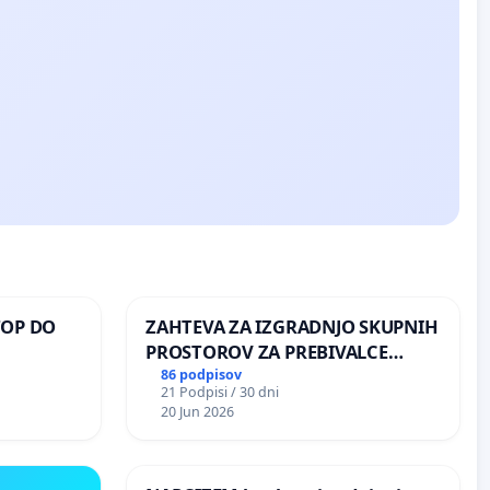
TOP DO
ZAHTEVA ZA IZGRADNJO SKUPNIH
PROSTOROV ZA PREBIVALCE
KRAJEVNE SKUPNOSTI
86 podpisov
21 Podpisi / 30 dni
 O
PRESTRANEK
20 Jun 2026
ROŽJEM