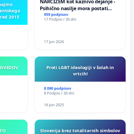
NARCIZEM kot kaznivo dejanje -
znajmo
Psihično nasilje mora postati
dentskega
enako prepoznano kot fizično
959 podpisov
pred 2015
17 Podpisi / 30 dni
nasilje
17 Jun 2026
EDVEDOV
Proti LGBT ideologiji v šolah in
vrtcih!
8 090 podpisov
8 Podpisi / 30 dni
16 Jun 2025
E MESTO
Slovenija brez totalitarnih simbolov