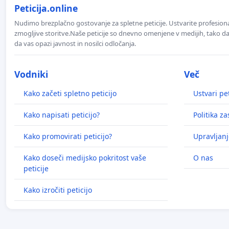
Peticija.online
Nudimo brezplačno gostovanje za spletne peticije. Ustvarite profesion
zmogljive storitve.Naše peticije so dnevno omenjene v medijih, tako da 
da vas opazi javnost in nosilci odločanja.
Vodniki
Več
Kako začeti spletno peticijo
Ustvari pet
Kako napisati peticijo?
Politika z
Kako promovirati peticijo?
Upravljanj
Kako doseči medijsko pokritost vaše
O nas
peticije
Kako izročiti peticijo