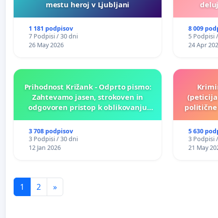
mestu heroj v Ljubljani
deluj
1 181 podpisov
8 009 pod
7 Podpisi / 30 dni
5 Podpisi 
26 May 2026
24 Apr 20
Prihodnost Križank - Odprto pismo:
Krimi
Zahtevamo jasen, strokoven in
(peticij
odgovoren pristop k oblikovanju
političn
prihodnosti Križank!
3 708 podpisov
5 630 pod
3 Podpisi / 30 dni
3 Podpisi 
12 Jan 2026
21 May 20
1
2
»