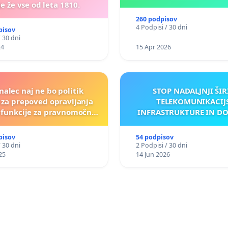
e že vse od leta 1810.
260 podpisov
4 Podpisi / 30 dni
pisov
/ 30 dni
24
15 Apr 2026
nalec naj ne bo politik
STOP NADALJNJI ŠIR
a za prepoved opravljanja
TELEKOMUNIKACIJ
e funkcije za pravnomočno
INFRASTRUKTURE IN D
obsojene politike)
ANTEN V GRADIŠČ
pisov
54 podpisov
/ 30 dni
2 Podpisi / 30 dni
25
14 Jun 2026