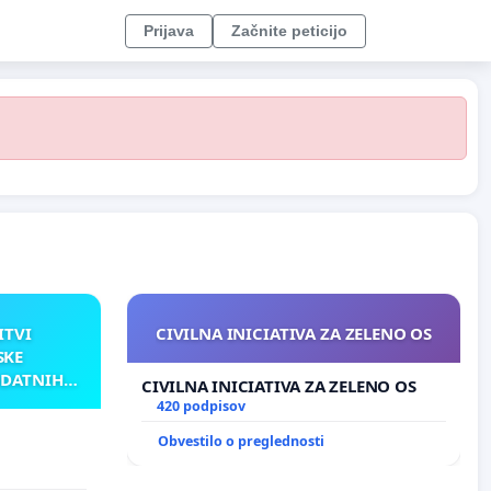
Prijava
Začnite peticijo
ITVI
CIVILNA INICIATIVA ZA ZELENO OS
SKE
ODATNIH
CIVILNA INICIATIVA ZA ZELENO OS
AKU
420 podpisov
Obvestilo o preglednosti
TNIH