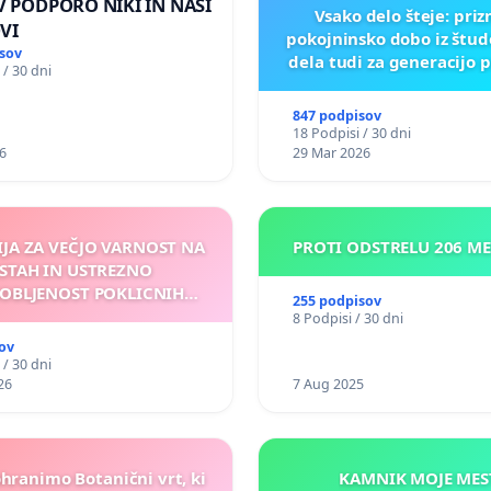
 V PODPORO NIKI IN NAŠI
Vsako delo šteje: pri
VI
pokojninsko dobo iz štu
sov
dela tudi za generacijo 
 / 30 dni
847 podpisov
18 Podpisi / 30 dni
6
29 Mar 2026
IJA ZA VEČJO VARNOST NA
PROTI ODSTRELU 206 M
STAH IN USTREZNO
OBLJENOST POKLICNIH
255 podpisov
VOZNIKOV
8 Podpisi / 30 dni
ov
 / 30 dni
26
7 Aug 2025
ohranimo Botanični vrt, ki
KAMNIK MOJ