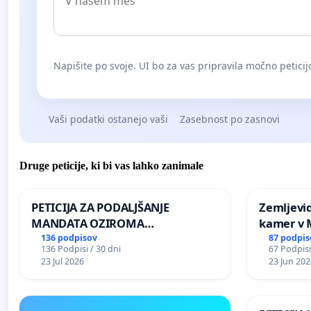
Napišite po svoje. UI bo za vas pripravila močno peticij
Vaši podatki ostanejo vaši
Zasebnost po zasnovi
Druge peticije, ki bi vas lahko zanimale
PETICIJA ZA PODALJŠANJE
Zemljevi
MANDATA OZIROMA
kamer v
ČIMPREJŠNJO PONOVNO
136 podpisov
87 podpis
136 Podpisi / 30 dni
67 Podpisi
NAPOTITEV GOSPODA BERNARDA
23 Jul 2026
23 Jun 202
ŠRAJNERJA NA VELEPOSLANIŠTVO
REPUBLIKE SLOVENIJE V MOSKVI