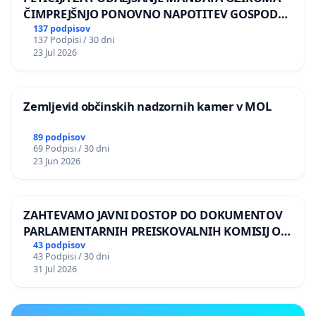
ČIMPREJŠNJO PONOVNO NAPOTITEV GOSPODA
BERNARDA ŠRAJNERJA NA VELEPOSLANIŠTVO
137 podpisov
137 Podpisi / 30 dni
REPUBLIKE SLOVENIJE V MOSKVI
23 Jul 2026
Zemljevid občinskih nadzornih kamer v MOL
89 podpisov
69 Podpisi / 30 dni
23 Jun 2026
ZAHTEVAMO JAVNI DOSTOP DO DOKUMENTOV
PARLAMENTARNIH PREISKOVALNIH KOMISIJ O
ILEGALNI TRGOVINI Z OROŽJEM
43 podpisov
43 Podpisi / 30 dni
31 Jul 2026