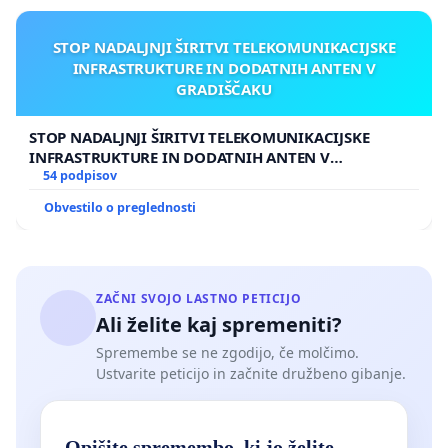
STOP NADALJNJI ŠIRITVI TELEKOMUNIKACIJSKE
INFRASTRUKTURE IN DODATNIH ANTEN V
GRADIŠČAKU
STOP NADALJNJI ŠIRITVI TELEKOMUNIKACIJSKE
INFRASTRUKTURE IN DODATNIH ANTEN V
GRADIŠČAKU
54 podpisov
Obvestilo o preglednosti
ZAČNI SVOJO LASTNO PETICIJO
Ali želite kaj spremeniti?
Spremembe se ne zgodijo, če molčimo.
Ustvarite peticijo in začnite družbeno gibanje.
Opišite spremembo, ki jo želite