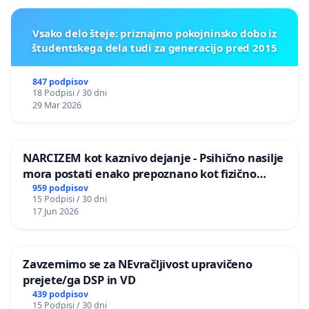
Vsako delo šteje: priznajmo pokojninsko dobo iz
študentskega dela tudi za generacijo pred 2015
847 podpisov
18 Podpisi / 30 dni
29 Mar 2026
NARCIZEM kot kaznivo dejanje - Psihično nasilje
mora postati enako prepoznano kot fizično
nasilje
959 podpisov
15 Podpisi / 30 dni
17 Jun 2026
Zavzemimo se za NEvračljivost upravičeno
prejete/ga DSP in VD
439 podpisov
15 Podpisi / 30 dni