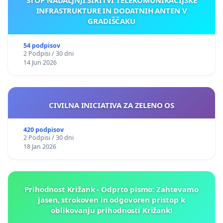
INFRASTRUKTURE IN DODATNIH ANTEN V
GRADIŠČAKU
54 podpisov
2 Podpisi / 30 dni
14 Jun 2026
CIVILNA INICIATIVA ZA ZELENO OS
420 podpisov
2 Podpisi / 30 dni
18 Jan 2026
Prihodnost Križank - Odprto pismo: Zahtevamo
jasen, strokoven in odgovoren pristop k
oblikovanju prihodnosti Križank!