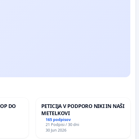
TOP DO
PETICIJA V PODPORO NIKI IN NAŠI
METELKOVI
165 podpisov
21 Podpisi / 30 dni
 O
30 Jun 2026
ROŽJEM