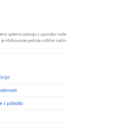
alno spletno peticijo z uporabo naše
je oblikovanje peticije odličen način
icijo
asebnosti
e s piškotki