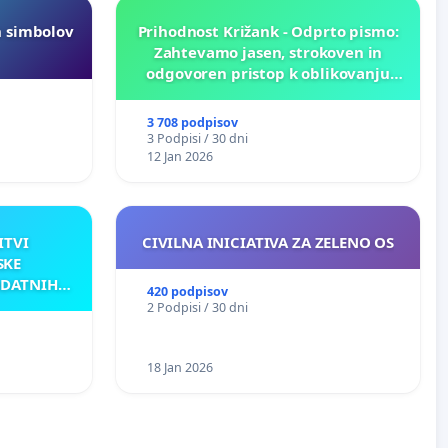
h simbolov
Prihodnost Križank - Odprto pismo:
Zahtevamo jasen, strokoven in
odgovoren pristop k oblikovanju
prihodnosti Križank!
3 708 podpisov
3 Podpisi / 30 dni
12 Jan 2026
ITVI
CIVILNA INICIATIVA ZA ZELENO OS
SKE
ODATNIH
420 podpisov
AKU
2 Podpisi / 30 dni
18 Jan 2026