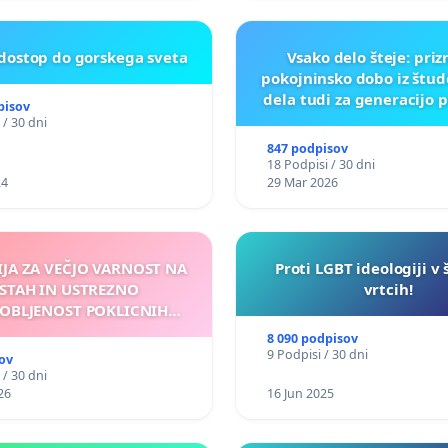
 dostop do gorskega sveta
Vsako delo šteje: pri
pokojninsko dobo iz štu
dela tudi za generacijo 
pisov
 / 30 dni
847 podpisov
18 Podpisi / 30 dni
24
29 Mar 2026
IJA ZA VEČJO VARNOST NA
Proti LGBT ideologiji v 
STAH IN USTREZNO
vrtcih!
OBLJENOST POKLICNIH
VOZNIKOV
8 090 podpisov
9 Podpisi / 30 dni
ov
 / 30 dni
26
16 Jun 2025