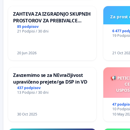
REPUBLIKE SLOVENIJE V MOSKVI
ZAHTEVA ZA IZGRADNJO SKUPNIH
Za prost
PROSTOROV ZA PREBIVALCE
KRAJEVNE SKUPNOSTI
85 podpisov
6 477 pod
21 Podpisi / 30 dni
PRESTRANEK
19 Podpisi
20 Jun 2026
21 Oct 20
Zavzemimo se za NEvračljivost
📢 PETIC
upravičeno prejete/ga DSP in VD
CE
437 podpisov
USPOS
13 Podpisi / 30 dni
47 podpis
10 Podpisi
30 Oct 2025
10 May 20