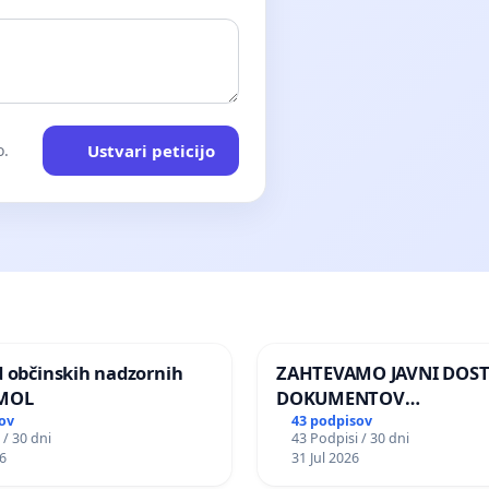
Ustvari peticijo
o.
d občinskih nadzornih
ZAHTEVAMO JAVNI DOS
 MOL
DOKUMENTOV
PARLAMENTARNIH
ov
43 podpisov
 / 30 dni
43 Podpisi / 30 dni
PREISKOVALNIH KOMISIJ
6
31 Jul 2026
ILEGALNI TRGOVINI Z O