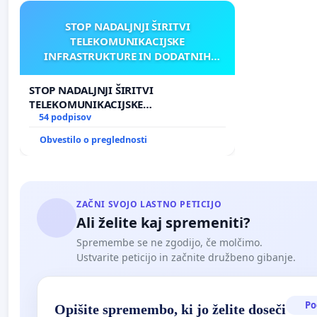
STOP NADALJNJI ŠIRITVI
TELEKOMUNIKACIJSKE
INFRASTRUKTURE IN DODATNIH
ANTEN V GRADIŠČAKU
STOP NADALJNJI ŠIRITVI
TELEKOMUNIKACIJSKE
INFRASTRUKTURE IN DODATNIH
54 podpisov
ANTEN V GRADIŠČAKU
Obvestilo o preglednosti
ZAČNI SVOJO LASTNO PETICIJO
Ali želite kaj spremeniti?
Spremembe se ne zgodijo, če molčimo.
Ustvarite peticijo in začnite družbeno gibanje.
Po
Opišite spremembo, ki jo želite doseči