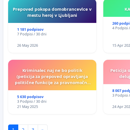
Prepoved pokopa domobrancevlce v
mestu heroj v Ljubljani
260 podpi
4 Podpisi 
1 181 podpisov
7 Podpisi / 30 dni
26 May 2026
15 Apr 20
Kriminalec naj ne bo politik
Peticija 
(peticija za prepoved opravljanja
deluj
politične funkcije za pravnomočno
obsojene politike)
8 007 pod
3 Podpisi 
5 630 podpisov
3 Podpisi / 30 dni
21 May 2025
24 Apr 20
1
2
3
»