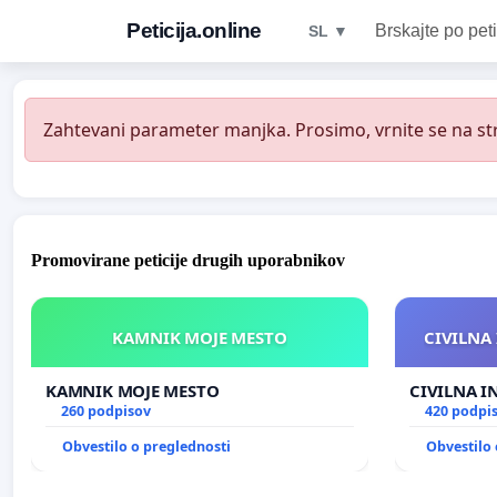
Peticija.online
Brskajte po peti
SL ▼
Zahtevani parameter manjka. Prosimo, vrnite se na str
Promovirane peticije drugih uporabnikov
KAMNIK MOJE MESTO
CIVILNA 
KAMNIK MOJE MESTO
CIVILNA I
260 podpisov
420 podpi
Obvestilo o preglednosti
Obvestilo 