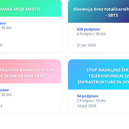
KAMNIK MOJE MESTO
Slovenija brez totalitarni
- SBTS
sov
/ 30 dni
528 podpisov
4 Podpisi / 30 dni
26
31 Jan 2026
ohranimo Botanični vrt, ki
STOP NADALJNJI ŠIR
e že vse od leta 1810.
TELEKOMUNIKACIJ
INFRASTRUKTURE IN D
ANTEN V GRADIŠČ
pisov
/ 30 dni
54 podpisov
2 Podpisi / 30 dni
24
14 Jun 2026