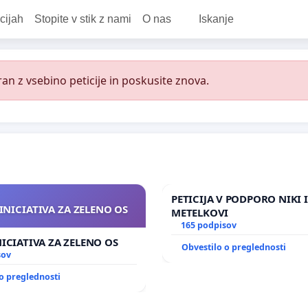
cijah
Stopite v stik z nami
O nas
Iskanje
an z vsebino peticije in poskusite znova.
PETICIJA V PODPORO NIKI 
INICIATIVA ZA ZELENO OS
METELKOVI
165 podpisov
NICIATIVA ZA ZELENO OS
Obvestilo o preglednosti
sov
o preglednosti