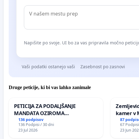
Napišite po svoje. UI bo za vas pripravila močno peticij
Vaši podatki ostanejo vaši
Zasebnost po zasnovi
Druge peticije, ki bi vas lahko zanimale
PETICIJA ZA PODALJŠANJE
Zemljevi
MANDATA OZIROMA
kamer v
ČIMPREJŠNJO PONOVNO
136 podpisov
87 podpis
136 Podpisi / 30 dni
67 Podpisi
NAPOTITEV GOSPODA BERNARDA
23 Jul 2026
23 Jun 202
ŠRAJNERJA NA VELEPOSLANIŠTVO