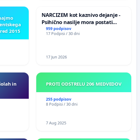
NARCIZEM kot kaznivo dejanje -
znajmo
Psihično nasilje mora postati
dentskega
enako prepoznano kot fizično
959 podpisov
pred 2015
17 Podpisi / 30 dni
nasilje
17 Jun 2026
šolah in
PROTI ODSTRELU 206 MEDVEDOV
255 podpisov
8 Podpisi / 30 dni
7 Aug 2025