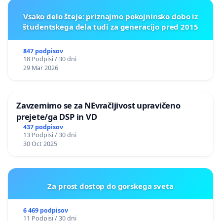
Vsako delo šteje: priznajmo pokojninsko dobo iz
študentskega dela tudi za generacijo pred 2015
847 podpisov
18 Podpisi / 30 dni
29 Mar 2026
Zavzemimo se za NEvračljivost upravičeno
prejete/ga DSP in VD
437 podpisov
13 Podpisi / 30 dni
30 Oct 2025
Za prost dostop do gorskega sveta
6 469 podpisov
11 Podpisi / 30 dni