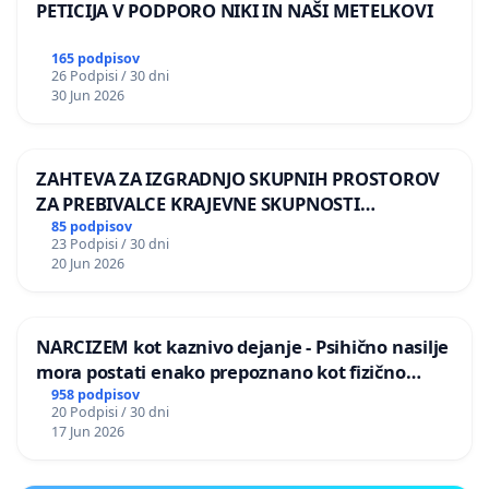
PETICIJA V PODPORO NIKI IN NAŠI METELKOVI
165 podpisov
26 Podpisi / 30 dni
30 Jun 2026
ZAHTEVA ZA IZGRADNJO SKUPNIH PROSTOROV
ZA PREBIVALCE KRAJEVNE SKUPNOSTI
PRESTRANEK
85 podpisov
23 Podpisi / 30 dni
20 Jun 2026
NARCIZEM kot kaznivo dejanje - Psihično nasilje
mora postati enako prepoznano kot fizično
nasilje
958 podpisov
20 Podpisi / 30 dni
17 Jun 2026