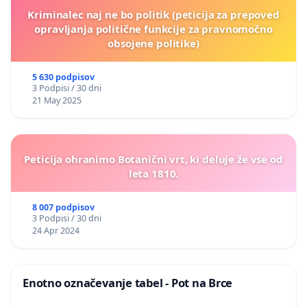
Kriminalec naj ne bo politik (peticija za prepoved
opravljanja politične funkcije za pravnomočno
obsojene politike)
5 630 podpisov
3 Podpisi / 30 dni
21 May 2025
Peticija ohranimo Botanični vrt, ki deluje že vse od
leta 1810.
8 007 podpisov
3 Podpisi / 30 dni
24 Apr 2024
Enotno označevanje tabel - Pot na Brce