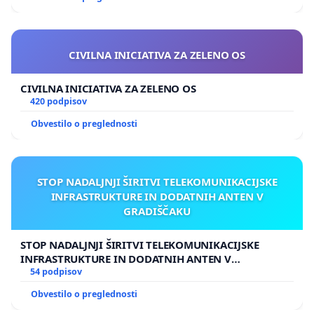
CIVILNA INICIATIVA ZA ZELENO OS
CIVILNA INICIATIVA ZA ZELENO OS
420 podpisov
Obvestilo o preglednosti
STOP NADALJNJI ŠIRITVI TELEKOMUNIKACIJSKE
INFRASTRUKTURE IN DODATNIH ANTEN V
GRADIŠČAKU
STOP NADALJNJI ŠIRITVI TELEKOMUNIKACIJSKE
INFRASTRUKTURE IN DODATNIH ANTEN V
GRADIŠČAKU
54 podpisov
Obvestilo o preglednosti