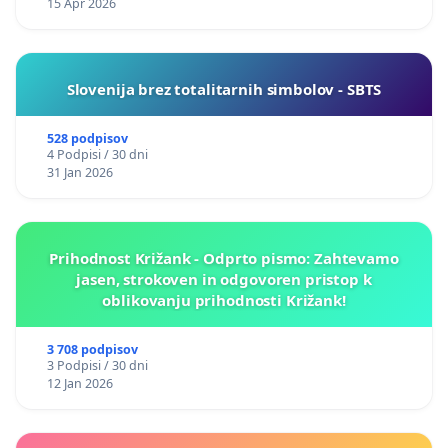
15 Apr 2026
Slovenija brez totalitarnih simbolov - SBTS
528 podpisov
4 Podpisi / 30 dni
31 Jan 2026
Prihodnost Križank - Odprto pismo: Zahtevamo
jasen, strokoven in odgovoren pristop k
oblikovanju prihodnosti Križank!
3 708 podpisov
3 Podpisi / 30 dni
12 Jan 2026