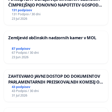
ČIMPREJŠNJO PONOVNO NAPOTITEV GOSPODA
BERNARDA ŠRAJNERJA NA VELEPOSLANIŠTVO
131 podpisov
131 Podpisi / 30 dni
REPUBLIKE SLOVENIJE V MOSKVI
23 Jul 2026
Zemljevid občinskih nadzornih kamer v MOL
87 podpisov
67 Podpisi / 30 dni
23 Jun 2026
ZAHTEVAMO JAVNI DOSTOP DO DOKUMENTOV
PARLAMENTARNIH PREISKOVALNIH KOMISIJ O
ILEGALNI TRGOVINI Z OROŽJEM
43 podpisov
43 Podpisi / 30 dni
31 Jul 2026