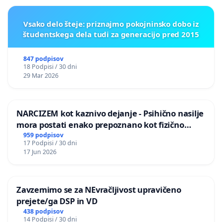
Vsako delo šteje: priznajmo pokojninsko dobo iz
študentskega dela tudi za generacijo pred 2015
847 podpisov
18 Podpisi / 30 dni
29 Mar 2026
NARCIZEM kot kaznivo dejanje - Psihično nasilje
mora postati enako prepoznano kot fizično
nasilje
959 podpisov
17 Podpisi / 30 dni
17 Jun 2026
Zavzemimo se za NEvračljivost upravičeno
prejete/ga DSP in VD
438 podpisov
14 Podpisi / 30 dni