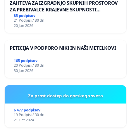
ZAHTEVA ZA IZGRADNJO SKUPNIH PROSTOROV
ZA PREBIVALCE KRAJEVNE SKUPNOSTI
PRESTRANEK
85 podpisov
21 Podpisi / 30 dni
20 Jun 2026
PETICIJA V PODPORO NIKI IN NAŠI METELKOVI
165 podpisov
20 Podpisi / 30 dni
30 Jun 2026
Za prost dostop do gorskega sveta
6 477 podpisov
19 Podpisi / 30 dni
21 Oct 2024