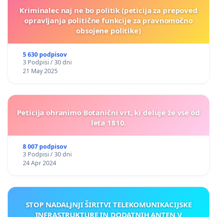
Kriminalec naj ne bo politik (peticija za prepoved
opravljanja politične funkcije za pravnomočno
obsojene politike)
5 630 podpisov
3 Podpisi / 30 dni
21 May 2025
Peticija ohranimo Botanični vrt, ki deluje že vse od
leta 1810.
8 007 podpisov
3 Podpisi / 30 dni
24 Apr 2024
STOP NADALJNJI ŠIRITVI TELEKOMUNIKACIJSKE
INFRASTRUKTURE IN DODATNIH ANTEN V