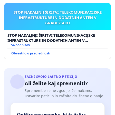
STOP NADALJNJI ŠIRITVI TELEKOMUNIKACIJSKE
INFRASTRUKTURE IN DODATNIH ANTEN V
GRADIŠČAKU
STOP NADALJNJI ŠIRITVI TELEKOMUNIKACIJSKE
INFRASTRUKTURE IN DODATNIH ANTEN V
GRADIŠČAKU
54 podpisov
Obvestilo o preglednosti
ZAČNI SVOJO LASTNO PETICIJO
Ali želite kaj spremeniti?
Spremembe se ne zgodijo, če molčimo.
Ustvarite peticijo in začnite družbeno gibanje.
Opišite spremembo, ki jo želite