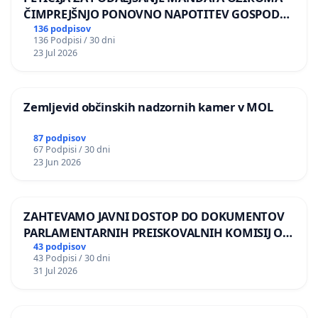
ČIMPREJŠNJO PONOVNO NAPOTITEV GOSPODA
BERNARDA ŠRAJNERJA NA VELEPOSLANIŠTVO
136 podpisov
136 Podpisi / 30 dni
REPUBLIKE SLOVENIJE V MOSKVI
23 Jul 2026
Zemljevid občinskih nadzornih kamer v MOL
87 podpisov
67 Podpisi / 30 dni
23 Jun 2026
ZAHTEVAMO JAVNI DOSTOP DO DOKUMENTOV
PARLAMENTARNIH PREISKOVALNIH KOMISIJ O
ILEGALNI TRGOVINI Z OROŽJEM
43 podpisov
43 Podpisi / 30 dni
31 Jul 2026