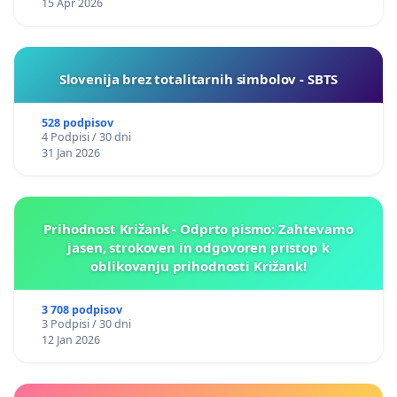
15 Apr 2026
Slovenija brez totalitarnih simbolov - SBTS
528 podpisov
4 Podpisi / 30 dni
31 Jan 2026
Prihodnost Križank - Odprto pismo: Zahtevamo
jasen, strokoven in odgovoren pristop k
oblikovanju prihodnosti Križank!
3 708 podpisov
3 Podpisi / 30 dni
12 Jan 2026