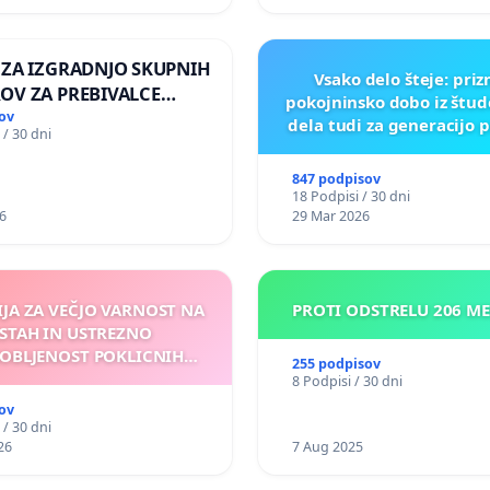
 ZA IZGRADNJO SKUPNIH
Vsako delo šteje: pri
OV ZA PREBIVALCE
pokojninsko dobo iz štu
E SKUPNOSTI
ov
dela tudi za generacijo 
 / 30 dni
NEK
847 podpisov
18 Podpisi / 30 dni
6
29 Mar 2026
IJA ZA VEČJO VARNOST NA
PROTI ODSTRELU 206 M
STAH IN USTREZNO
OBLJENOST POKLICNIH
255 podpisov
VOZNIKOV
8 Podpisi / 30 dni
ov
 / 30 dni
26
7 Aug 2025