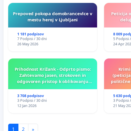
Prepoved pokopa domobrancevlce v
Peticija 
mestu heroj v Ljubljani
deluj
1 181 podpisov
8 009 pod
7 Podpisi / 30 dni
5 Podpisi 
26 May 2026
24 Apr 20
Prihodnost Križank - Odprto pismo:
Krimi
Zahtevamo jasen, strokoven in
(peticij
odgovoren pristop k oblikovanju
političn
prihodnosti Križank!
3 708 podpisov
5 630 pod
3 Podpisi / 30 dni
3 Podpisi 
12 Jan 2026
21 May 20
1
2
»