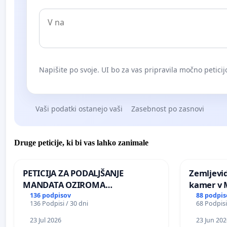
Napišite po svoje. UI bo za vas pripravila močno peticij
Vaši podatki ostanejo vaši
Zasebnost po zasnovi
Druge peticije, ki bi vas lahko zanimale
PETICIJA ZA PODALJŠANJE
Zemljevi
MANDATA OZIROMA
kamer v
ČIMPREJŠNJO PONOVNO
136 podpisov
88 podpis
136 Podpisi / 30 dni
68 Podpisi
NAPOTITEV GOSPODA BERNARDA
ŠRAJNERJA NA VELEPOSLANIŠTVO
23 Jul 2026
23 Jun 202