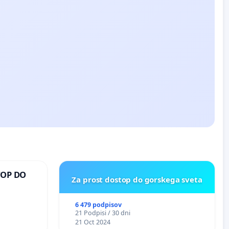
TOP DO
Za prost dostop do gorskega sveta
6 479 podpisov
 O
21 Podpisi / 30 dni
ROŽJEM
21 Oct 2024