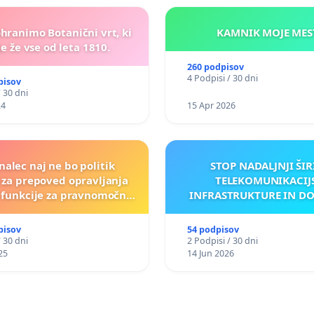
ohranimo Botanični vrt, ki
KAMNIK MOJ
e že vse od leta 1810.
260 podpisov
4 Podpisi / 30 dni
pisov
/ 30 dni
24
15 Apr 2026
nalec naj ne bo politik
STOP NADALJNJI ŠIR
a za prepoved opravljanja
TELEKOMUNIKACIJ
e funkcije za pravnomočno
INFRASTRUKTURE IN D
obsojene politike)
ANTEN V GRADIŠČ
pisov
54 podpisov
/ 30 dni
2 Podpisi / 30 dni
25
14 Jun 2026