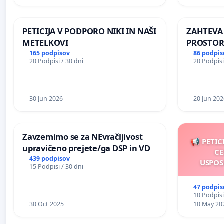
REPUBLIKE SLOVENIJE V MOSKVI
PETICIJA V PODPORO NIKI IN NAŠI
ZAHTEVA
METELKOVI
PROSTOR
KRAJEVN
165 podpisov
86 podpis
20 Podpisi / 30 dni
20 Podpisi
PRESTRA
30 Jun 2026
20 Jun 202
Zavzemimo se za NEvračljivost
📢 PETIC
upravičeno prejete/ga DSP in VD
CE
439 podpisov
USPOS
15 Podpisi / 30 dni
47 podpis
10 Podpisi
30 Oct 2025
10 May 20