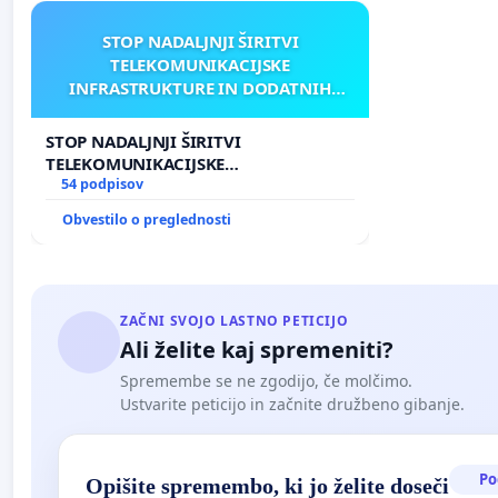
STOP NADALJNJI ŠIRITVI
TELEKOMUNIKACIJSKE
INFRASTRUKTURE IN DODATNIH
ANTEN V GRADIŠČAKU
STOP NADALJNJI ŠIRITVI
TELEKOMUNIKACIJSKE
INFRASTRUKTURE IN DODATNIH
54 podpisov
ANTEN V GRADIŠČAKU
Obvestilo o preglednosti
ZAČNI SVOJO LASTNO PETICIJO
Ali želite kaj spremeniti?
Spremembe se ne zgodijo, če molčimo.
Ustvarite peticijo in začnite družbeno gibanje.
Po
Opišite spremembo, ki jo želite doseči