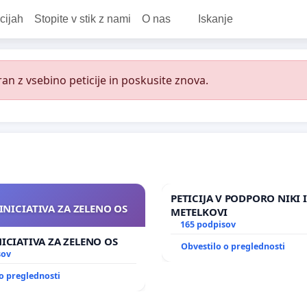
cijah
Stopite v stik z nami
O nas
Iskanje
an z vsebino peticije in poskusite znova.
PETICIJA V PODPORO NIKI 
INICIATIVA ZA ZELENO OS
METELKOVI
165 podpisov
NICIATIVA ZA ZELENO OS
Obvestilo o preglednosti
sov
o preglednosti