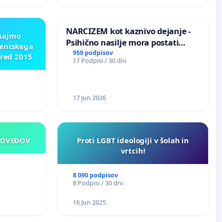
NARCIZEM kot kaznivo dejanje -
znajmo
Psihično nasilje mora postati
dentskega
enako prepoznano kot fizično
959 podpisov
pred 2015
17 Podpisi / 30 dni
nasilje
17 Jun 2026
EDVEDOV
Proti LGBT ideologiji v šolah in
vrtcih!
8 090 podpisov
8 Podpisi / 30 dni
16 Jun 2025