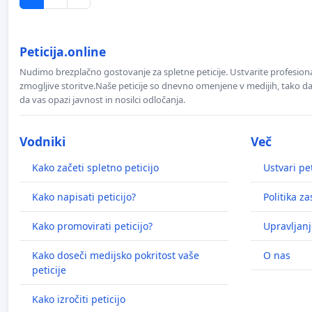
Peticija.online
Nudimo brezplačno gostovanje za spletne peticije. Ustvarite profesion
zmogljive storitve.Naše peticije so dnevno omenjene v medijih, tako da 
da vas opazi javnost in nosilci odločanja.
Vodniki
Več
Kako začeti spletno peticijo
Ustvari pet
Kako napisati peticijo?
Politika z
Kako promovirati peticijo?
Upravljanj
Kako doseči medijsko pokritost vaše
O nas
peticije
Kako izročiti peticijo