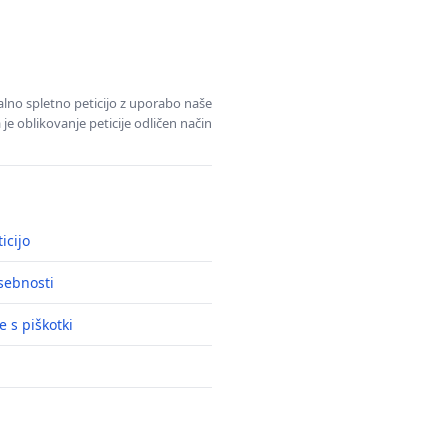
alno spletno peticijo z uporabo naše
je oblikovanje peticije odličen način
icijo
asebnosti
e s piškotki