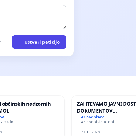
Ustvari peticijo
o.
d občinskih nadzornih
ZAHTEVAMO JAVNI DOS
 MOL
DOKUMENTOV
PARLAMENTARNIH
ov
43 podpisov
 / 30 dni
43 Podpisi / 30 dni
PREISKOVALNIH KOMISIJ
ILEGALNI TRGOVINI Z O
6
31 Jul 2026