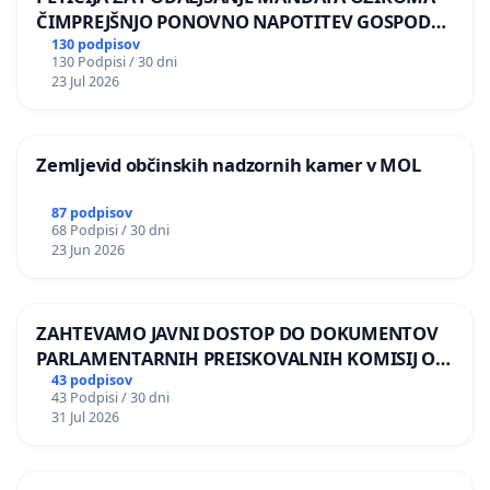
ČIMPREJŠNJO PONOVNO NAPOTITEV GOSPODA
BERNARDA ŠRAJNERJA NA VELEPOSLANIŠTVO
130 podpisov
130 Podpisi / 30 dni
REPUBLIKE SLOVENIJE V MOSKVI
23 Jul 2026
Zemljevid občinskih nadzornih kamer v MOL
87 podpisov
68 Podpisi / 30 dni
23 Jun 2026
ZAHTEVAMO JAVNI DOSTOP DO DOKUMENTOV
PARLAMENTARNIH PREISKOVALNIH KOMISIJ O
ILEGALNI TRGOVINI Z OROŽJEM
43 podpisov
43 Podpisi / 30 dni
31 Jul 2026