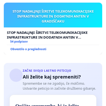
STOP NADALJNJI ŠIRITVI TELEKOMUNIKACIJSKE
INFRASTRUKTURE IN DODATNIH ANTEN V
GRADIŠČAKU
STOP NADALJNJI ŠIRITVI TELEKOMUNIKACIJSKE
INFRASTRUKTURE IN DODATNIH ANTEN V
GRADIŠČAKU
54 podpisov
Obvestilo o preglednosti
ZAČNI SVOJO LASTNO PETICIJO
Ali želite kaj spremeniti?
Spremembe se ne zgodijo, če molčimo.
Ustvarite peticijo in začnite družbeno gibanje.
Opišite spremembo, ki jo želite