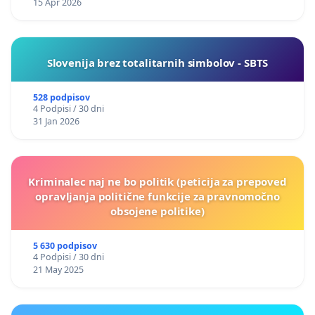
15 Apr 2026
Slovenija brez totalitarnih simbolov - SBTS
528 podpisov
4 Podpisi / 30 dni
31 Jan 2026
Kriminalec naj ne bo politik (peticija za prepoved
opravljanja politične funkcije za pravnomočno
obsojene politike)
5 630 podpisov
4 Podpisi / 30 dni
21 May 2025