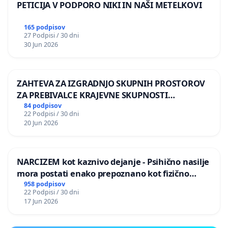
PETICIJA V PODPORO NIKI IN NAŠI METELKOVI
165 podpisov
27 Podpisi / 30 dni
30 Jun 2026
ZAHTEVA ZA IZGRADNJO SKUPNIH PROSTOROV
ZA PREBIVALCE KRAJEVNE SKUPNOSTI
PRESTRANEK
84 podpisov
22 Podpisi / 30 dni
20 Jun 2026
NARCIZEM kot kaznivo dejanje - Psihično nasilje
mora postati enako prepoznano kot fizično
nasilje
958 podpisov
22 Podpisi / 30 dni
17 Jun 2026