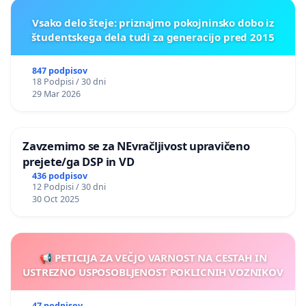
Vsako delo šteje: priznajmo pokojninsko dobo iz
študentskega dela tudi za generacijo pred 2015
847 podpisov
18 Podpisi / 30 dni
29 Mar 2026
Zavzemimo se za NEvračljivost upravičeno
prejete/ga DSP in VD
436 podpisov
12 Podpisi / 30 dni
30 Oct 2025
📢 PETICIJA ZA VEČJO VARNOST NA CESTAH IN
USTREZNO USPOSOBLJENOST POKLICNIH VOZNIKOV
47 podpisov