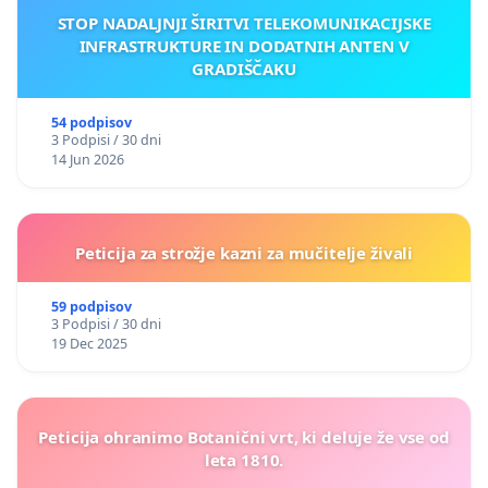
STOP NADALJNJI ŠIRITVI TELEKOMUNIKACIJSKE
INFRASTRUKTURE IN DODATNIH ANTEN V
GRADIŠČAKU
54 podpisov
3 Podpisi / 30 dni
14 Jun 2026
Peticija za strožje kazni za mučitelje živali
59 podpisov
3 Podpisi / 30 dni
19 Dec 2025
Peticija ohranimo Botanični vrt, ki deluje že vse od
leta 1810.