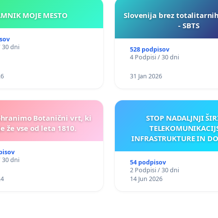
KAMNIK MOJE MESTO
Slovenija brez totalitarni
- SBTS
sov
/ 30 dni
528 podpisov
4 Podpisi / 30 dni
26
31 Jan 2026
ohranimo Botanični vrt, ki
STOP NADALJNJI ŠIR
e že vse od leta 1810.
TELEKOMUNIKACIJ
INFRASTRUKTURE IN D
ANTEN V GRADIŠČ
pisov
/ 30 dni
54 podpisov
2 Podpisi / 30 dni
24
14 Jun 2026