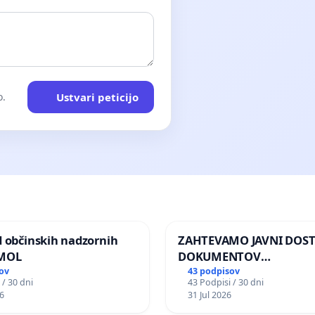
Ustvari peticijo
o.
d občinskih nadzornih
ZAHTEVAMO JAVNI DOS
 MOL
DOKUMENTOV
PARLAMENTARNIH
ov
43 podpisov
 / 30 dni
43 Podpisi / 30 dni
PREISKOVALNIH KOMISIJ
6
31 Jul 2026
ILEGALNI TRGOVINI Z O