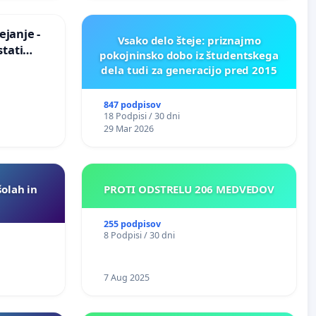
janje -
Vsako delo šteje: priznajmo
stati
pokojninsko dobo iz študentskega
zično
dela tudi za generacijo pred 2015
847 podpisov
18 Podpisi / 30 dni
29 Mar 2026
šolah in
PROTI ODSTRELU 206 MEDVEDOV
255 podpisov
8 Podpisi / 30 dni
7 Aug 2025