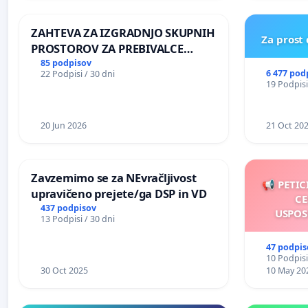
REPUBLIKE SLOVENIJE V MOSKVI
ZAHTEVA ZA IZGRADNJO SKUPNIH
Za prost
PROSTOROV ZA PREBIVALCE
KRAJEVNE SKUPNOSTI
85 podpisov
6 477 pod
22 Podpisi / 30 dni
PRESTRANEK
19 Podpisi
20 Jun 2026
21 Oct 20
Zavzemimo se za NEvračljivost
📢 PETIC
upravičeno prejete/ga DSP in VD
CE
437 podpisov
USPOS
13 Podpisi / 30 dni
47 podpis
10 Podpisi
30 Oct 2025
10 May 20