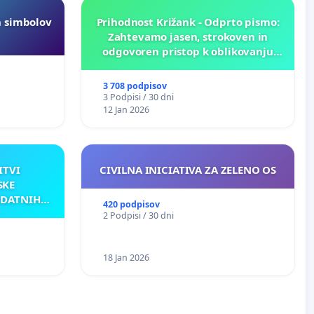
h simbolov
Prihodnost Križank - Odprto pismo:
Zahtevamo jasen, strokoven in
odgovoren pristop k oblikovanju
prihodnosti Križank!
3 708 podpisov
3 Podpisi / 30 dni
12 Jan 2026
ITVI
CIVILNA INICIATIVA ZA ZELENO OS
SKE
ODATNIH
420 podpisov
AKU
2 Podpisi / 30 dni
18 Jan 2026