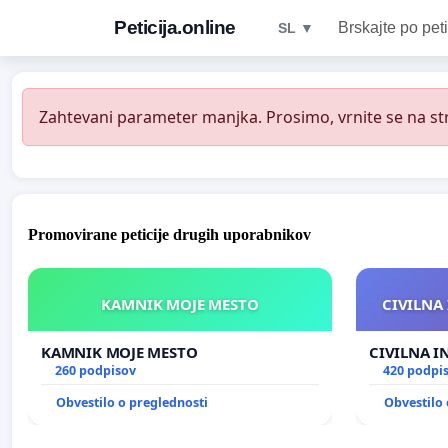
Peticija.online
Brskajte po peti
SL ▼
Zahtevani parameter manjka. Prosimo, vrnite se na str
Promovirane peticije drugih uporabnikov
KAMNIK MOJE MESTO
CIVILNA 
KAMNIK MOJE MESTO
CIVILNA I
260 podpisov
420 podpi
Obvestilo o preglednosti
Obvestilo 