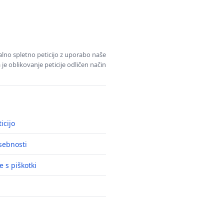
alno spletno peticijo z uporabo naše
je oblikovanje peticije odličen način
icijo
asebnosti
e s piškotki