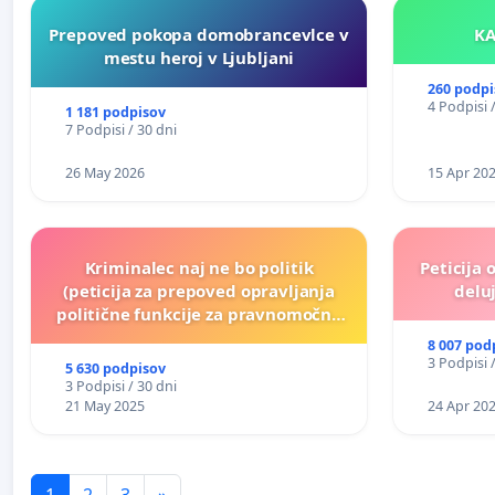
Prepoved pokopa domobrancevlce v
mestu heroj v Ljubljani
260 podpi
4 Podpisi 
1 181 podpisov
7 Podpisi / 30 dni
26 May 2026
15 Apr 20
Kriminalec naj ne bo politik
Peticija 
(peticija za prepoved opravljanja
deluj
politične funkcije za pravnomočno
obsojene politike)
8 007 pod
3 Podpisi 
5 630 podpisov
3 Podpisi / 30 dni
21 May 2025
24 Apr 20
1
2
3
»