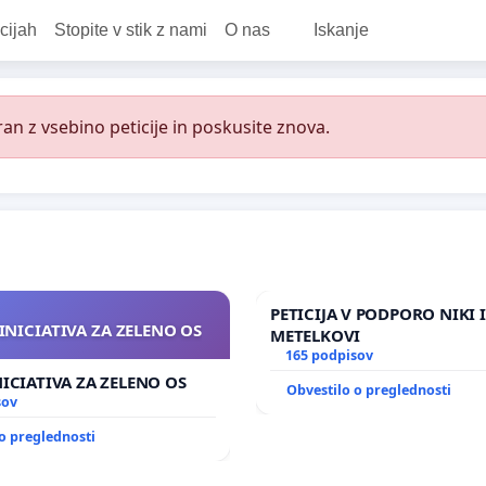
cijah
Stopite v stik z nami
O nas
Iskanje
an z vsebino peticije in poskusite znova.
PETICIJA V PODPORO NIKI 
INICIATIVA ZA ZELENO OS
METELKOVI
165 podpisov
NICIATIVA ZA ZELENO OS
Obvestilo o preglednosti
sov
o preglednosti