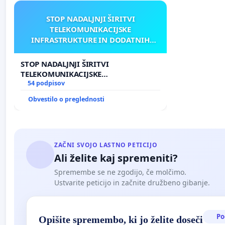
STOP NADALJNJI ŠIRITVI
TELEKOMUNIKACIJSKE
INFRASTRUKTURE IN DODATNIH
ANTEN V GRADIŠČAKU
STOP NADALJNJI ŠIRITVI
TELEKOMUNIKACIJSKE
INFRASTRUKTURE IN DODATNIH
54 podpisov
ANTEN V GRADIŠČAKU
Obvestilo o preglednosti
ZAČNI SVOJO LASTNO PETICIJO
Ali želite kaj spremeniti?
Spremembe se ne zgodijo, če molčimo.
Ustvarite peticijo in začnite družbeno gibanje.
Po
Opišite spremembo, ki jo želite doseči