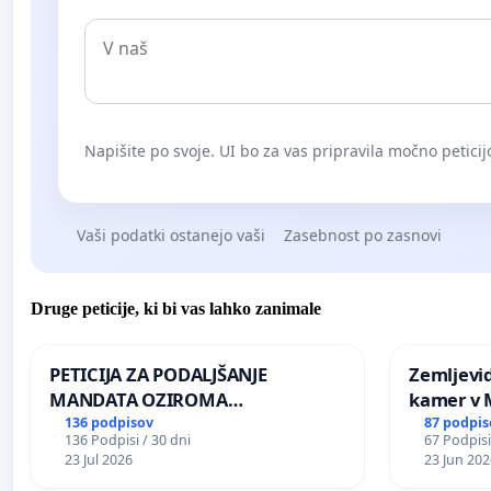
Napišite po svoje. UI bo za vas pripravila močno peticij
Vaši podatki ostanejo vaši
Zasebnost po zasnovi
Druge peticije, ki bi vas lahko zanimale
PETICIJA ZA PODALJŠANJE
Zemljevi
MANDATA OZIROMA
kamer v
ČIMPREJŠNJO PONOVNO
136 podpisov
87 podpis
136 Podpisi / 30 dni
67 Podpisi
NAPOTITEV GOSPODA BERNARDA
23 Jul 2026
23 Jun 202
ŠRAJNERJA NA VELEPOSLANIŠTVO