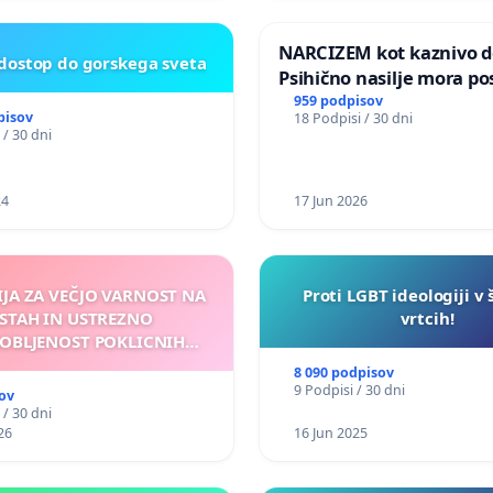
NARCIZEM kot kaznivo de
 dostop do gorskega sveta
Psihično nasilje mora po
enako prepoznano kot fi
959 podpisov
pisov
18 Podpisi / 30 dni
nasilje
 / 30 dni
24
17 Jun 2026
IJA ZA VEČJO VARNOST NA
Proti LGBT ideologiji v 
STAH IN USTREZNO
vrtcih!
OBLJENOST POKLICNIH
VOZNIKOV
8 090 podpisov
9 Podpisi / 30 dni
ov
 / 30 dni
26
16 Jun 2025