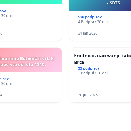
- SBTS
sov
/ 30 dni
528 podpisov
4 Podpisi / 30 dni
26
31 Jan 2026
Enotno označevanje tabel
ohranimo Botanični vrt, ki
Brce
e že vse od leta 1810.
33 podpisov
2 Podpisi / 30 dni
pisov
/ 30 dni
24
30 Jun 2026