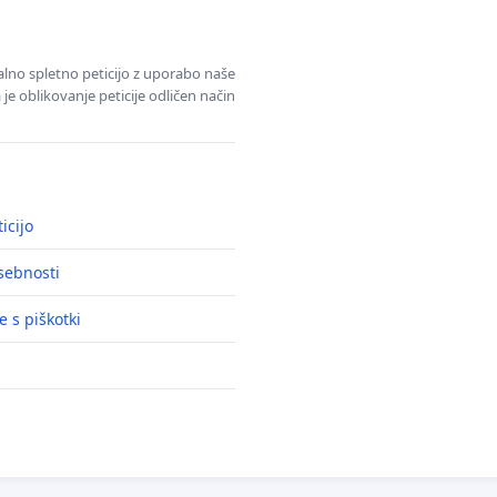
alno spletno peticijo z uporabo naše
je oblikovanje peticije odličen način
icijo
asebnosti
e s piškotki