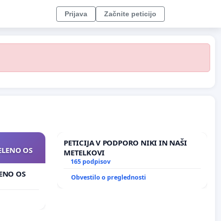
Prijava
Začnite peticijo
PETICIJA V PODPORO NIKI IN NAŠI
ZELENO OS
METELKOVI
165 podpisov
LENO OS
Obvestilo o preglednosti