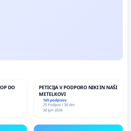
TOP DO
PETICIJA V PODPORO NIKI IN NAŠI
METELKOVI
165 podpisov
25 Podpisi / 30 dni
 O
30 Jun 2026
ROŽJEM