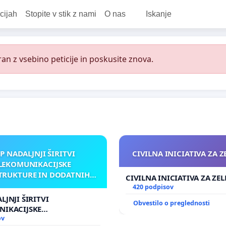
cijah
Stopite v stik z nami
O nas
Iskanje
an z vsebino peticije in poskusite znova.
P NADALJNJI ŠIRITVI
CIVILNA INICIATIVA ZA 
LEKOMUNIKACIJSKE
TRUKTURE IN DODATNIH
CIVILNA INICIATIVA ZA ZE
TEN V GRADIŠČAKU
420 podpisov
LJNJI ŠIRITVI
Obvestilo o preglednosti
NIKACIJSKE
UKTURE IN DODATNIH
ov