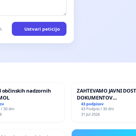
Ustvari peticijo
o.
d občinskih nadzornih
ZAHTEVAMO JAVNI DOS
 MOL
DOKUMENTOV
PARLAMENTARNIH
ov
43 podpisov
 / 30 dni
43 Podpisi / 30 dni
PREISKOVALNIH KOMISIJ
6
31 Jul 2026
ILEGALNI TRGOVINI Z O