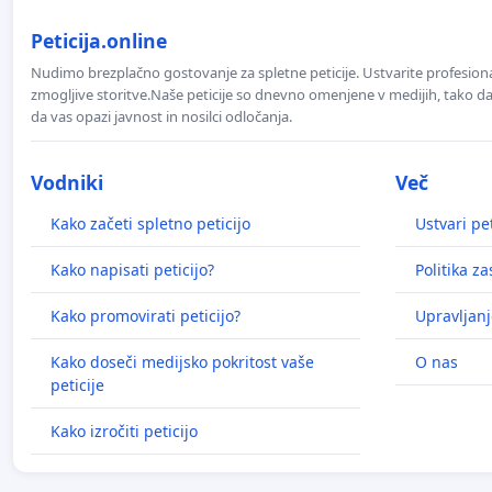
Peticija.online
Nudimo brezplačno gostovanje za spletne peticije. Ustvarite profesion
zmogljive storitve.Naše peticije so dnevno omenjene v medijih, tako da 
da vas opazi javnost in nosilci odločanja.
Vodniki
Več
Kako začeti spletno peticijo
Ustvari pet
Kako napisati peticijo?
Politika z
Kako promovirati peticijo?
Upravljanj
Kako doseči medijsko pokritost vaše
O nas
peticije
Kako izročiti peticijo