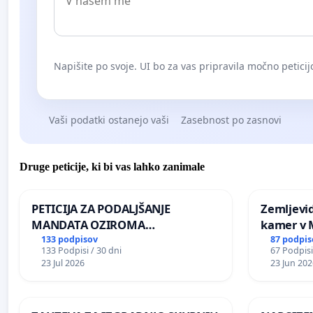
Napišite po svoje. UI bo za vas pripravila močno peticij
Vaši podatki ostanejo vaši
Zasebnost po zasnovi
Druge peticije, ki bi vas lahko zanimale
PETICIJA ZA PODALJŠANJE
Zemljevi
MANDATA OZIROMA
kamer v
ČIMPREJŠNJO PONOVNO
133 podpisov
87 podpis
133 Podpisi / 30 dni
67 Podpisi
NAPOTITEV GOSPODA BERNARDA
23 Jul 2026
23 Jun 202
ŠRAJNERJA NA VELEPOSLANIŠTVO
REPUBLIKE SLOVENIJE V MOSKVI