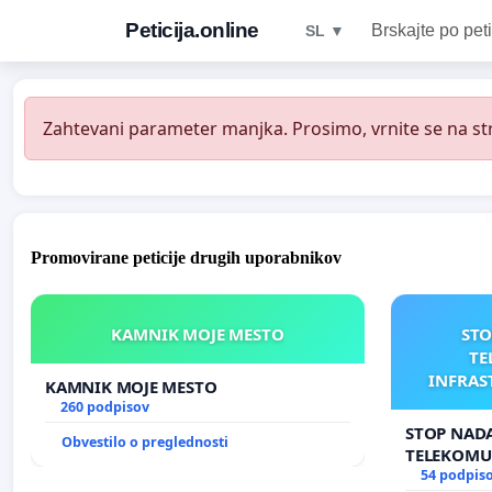
Peticija.online
Brskajte po peti
SL ▼
Zahtevani parameter manjka. Prosimo, vrnite se na str
Promovirane peticije drugih uporabnikov
KAMNIK MOJE MESTO
STO
TE
INFRAS
KAMNIK MOJE MESTO
AN
260 podpisov
STOP NADA
Obvestilo o preglednosti
TELEKOMU
INFRASTR
54 podpis