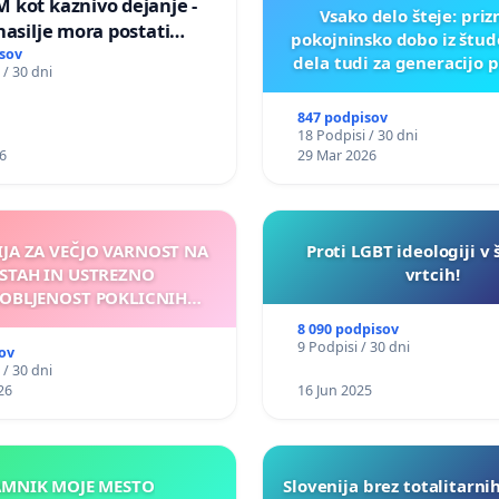
 kot kaznivo dejanje -
Vsako delo šteje: pri
nasilje mora postati
pokojninsko dobo iz štu
epoznano kot fizično
sov
dela tudi za generacijo 
 / 30 dni
847 podpisov
18 Podpisi / 30 dni
6
29 Mar 2026
IJA ZA VEČJO VARNOST NA
Proti LGBT ideologiji v 
STAH IN USTREZNO
vrtcih!
OBLJENOST POKLICNIH
VOZNIKOV
8 090 podpisov
9 Podpisi / 30 dni
ov
 / 30 dni
26
16 Jun 2025
KAMNIK MOJE MESTO
Slovenija brez totalitarni