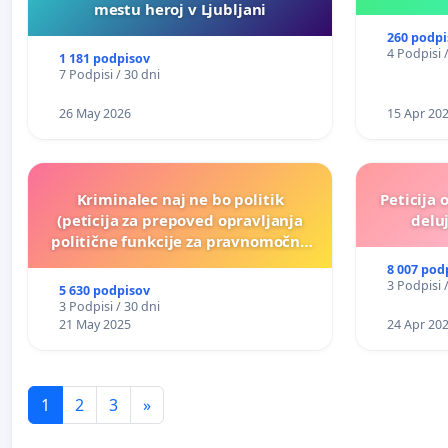
mestu heroj v Ljubljani
260 podpi
4 Podpisi 
1 181 podpisov
7 Podpisi / 30 dni
26 May 2026
15 Apr 20
Kriminalec naj ne bo politik
Peticija 
(peticija za prepoved opravljanja
deluj
politične funkcije za pravnomočno
obsojene politike)
8 007 pod
3 Podpisi 
5 630 podpisov
3 Podpisi / 30 dni
21 May 2025
24 Apr 20
1
2
3
»