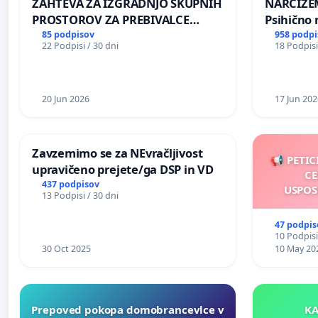
ZAHTEVA ZA IZGRADNJO SKUPNIH
NARCIZEM
PROSTOROV ZA PREBIVALCE
Psihično 
KRAJEVNE SKUPNOSTI
enako pr
85 podpisov
958 podpi
22 Podpisi / 30 dni
18 Podpisi
PRESTRANEK
nasilje
20 Jun 2026
17 Jun 202
Zavzemimo se za NEvračljivost
📢 PETIC
upravičeno prejete/ga DSP in VD
CE
437 podpisov
USPOS
13 Podpisi / 30 dni
47 podpis
10 Podpisi
30 Oct 2025
10 May 20
Prepoved pokopa domobrancevlce v