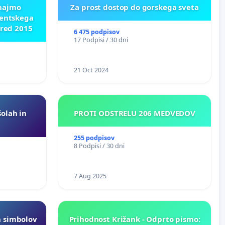
znajmo
Za prost dostop do gorskega sveta
dentskega
pred 2015
6 475 podpisov
17 Podpisi / 30 dni
21 Oct 2024
šolah in
PROTI ODSTRELU 206 MEDVEDOV
255 podpisov
8 Podpisi / 30 dni
7 Aug 2025
h simbolov
Prihodnost Križank - Odprto pismo: