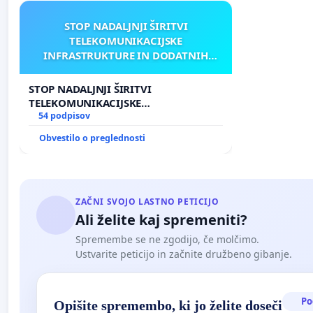
STOP NADALJNJI ŠIRITVI
TELEKOMUNIKACIJSKE
INFRASTRUKTURE IN DODATNIH
ANTEN V GRADIŠČAKU
STOP NADALJNJI ŠIRITVI
TELEKOMUNIKACIJSKE
INFRASTRUKTURE IN DODATNIH
54 podpisov
ANTEN V GRADIŠČAKU
Obvestilo o preglednosti
ZAČNI SVOJO LASTNO PETICIJO
Ali želite kaj spremeniti?
Spremembe se ne zgodijo, če molčimo.
Ustvarite peticijo in začnite družbeno gibanje.
Po
Opišite spremembo, ki jo želite doseči