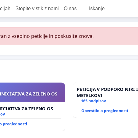
cijah
Stopite v stik z nami
O nas
Iskanje
an z vsebino peticije in poskusite znova.
PETICIJA V PODPORO NIKI 
INICIATIVA ZA ZELENO OS
METELKOVI
165 podpisov
NICIATIVA ZA ZELENO OS
Obvestilo o preglednosti
sov
o preglednosti