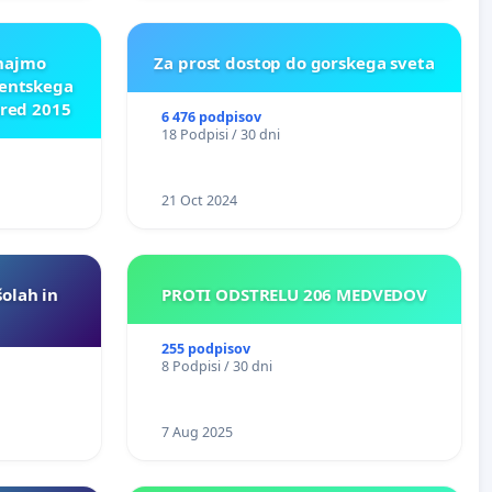
znajmo
Za prost dostop do gorskega sveta
dentskega
pred 2015
6 476 podpisov
18 Podpisi / 30 dni
21 Oct 2024
šolah in
PROTI ODSTRELU 206 MEDVEDOV
255 podpisov
8 Podpisi / 30 dni
7 Aug 2025