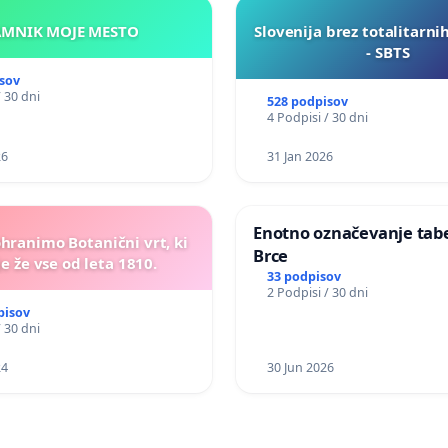
KAMNIK MOJE MESTO
Slovenija brez totalitarni
- SBTS
sov
/ 30 dni
528 podpisov
4 Podpisi / 30 dni
26
31 Jan 2026
Enotno označevanje tabel
ohranimo Botanični vrt, ki
Brce
e že vse od leta 1810.
33 podpisov
2 Podpisi / 30 dni
pisov
/ 30 dni
24
30 Jun 2026