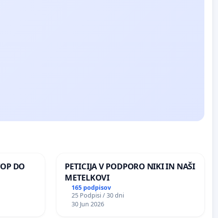
TOP DO
PETICIJA V PODPORO NIKI IN NAŠI
METELKOVI
165 podpisov
25 Podpisi / 30 dni
 O
30 Jun 2026
ROŽJEM