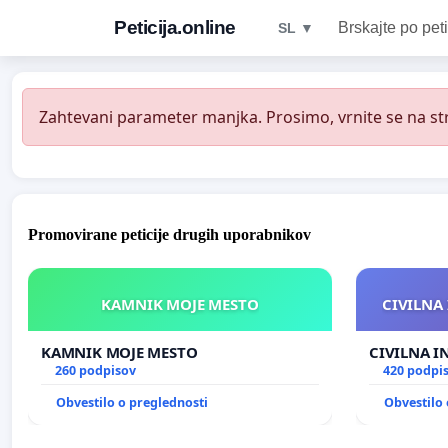
Peticija.online
Brskajte po peti
SL ▼
Zahtevani parameter manjka. Prosimo, vrnite se na str
Promovirane peticije drugih uporabnikov
KAMNIK MOJE MESTO
CIVILNA 
KAMNIK MOJE MESTO
CIVILNA I
260 podpisov
420 podpi
Obvestilo o preglednosti
Obvestilo 