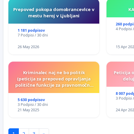
Prepoved pokopa domobrancevlce v
mestu heroj v Ljubljani
260 podpi
4 Podpisi 
1 181 podpisov
7 Podpisi / 30 dni
26 May 2026
15 Apr 20
Kriminalec naj ne bo politik
Peticija 
(peticija za prepoved opravljanja
deluj
politične funkcije za pravnomočno
obsojene politike)
8 007 pod
3 Podpisi 
5 630 podpisov
3 Podpisi / 30 dni
21 May 2025
24 Apr 20
1
2
3
»