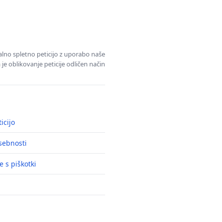
alno spletno peticijo z uporabo naše
je oblikovanje peticije odličen način
icijo
asebnosti
e s piškotki