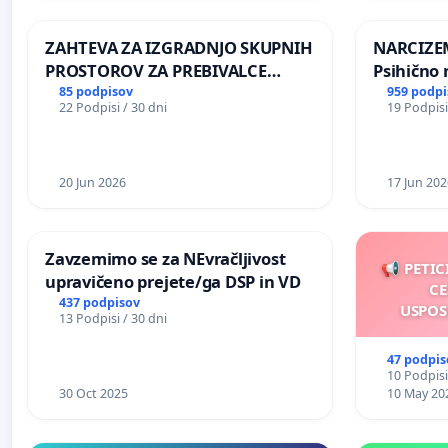
REPUBLIKE SLOVENIJE V MOSKVI
ZAHTEVA ZA IZGRADNJO SKUPNIH
NARCIZEM
PROSTOROV ZA PREBIVALCE
Psihično 
KRAJEVNE SKUPNOSTI
enako pr
85 podpisov
959 podpi
22 Podpisi / 30 dni
19 Podpisi
PRESTRANEK
nasilje
20 Jun 2026
17 Jun 202
Zavzemimo se za NEvračljivost
📢 PETIC
upravičeno prejete/ga DSP in VD
CE
437 podpisov
USPOS
13 Podpisi / 30 dni
47 podpis
10 Podpisi
30 Oct 2025
10 May 20