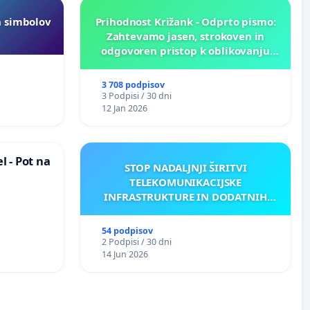
h simbolov
Prihodnost Križank - Odprto pismo:
Zahtevamo jasen, strokoven in
odgovoren pristop k oblikovanju
prihodnosti Križank!
3 708 podpisov
3 Podpisi / 30 dni
12 Jan 2026
 - Pot na
STOP NADALJNJI ŠIRITVI
TELEKOMUNIKACIJSKE
INFRASTRUKTURE IN DODATNIH
ANTEN V GRADIŠČAKU
54 podpisov
2 Podpisi / 30 dni
14 Jun 2026