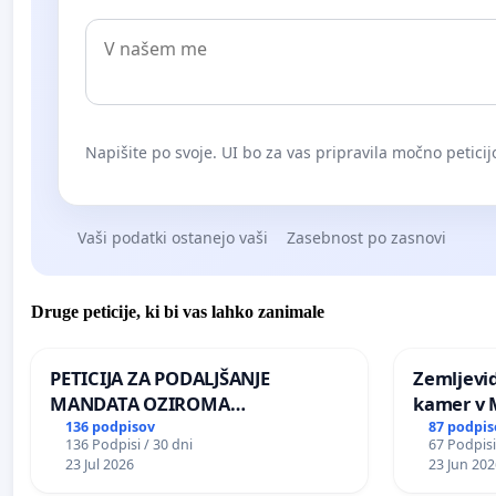
Napišite po svoje. UI bo za vas pripravila močno peticij
Vaši podatki ostanejo vaši
Zasebnost po zasnovi
Druge peticije, ki bi vas lahko zanimale
PETICIJA ZA PODALJŠANJE
Zemljevi
MANDATA OZIROMA
kamer v
ČIMPREJŠNJO PONOVNO
136 podpisov
87 podpis
136 Podpisi / 30 dni
67 Podpisi
NAPOTITEV GOSPODA BERNARDA
23 Jul 2026
23 Jun 202
ŠRAJNERJA NA VELEPOSLANIŠTVO