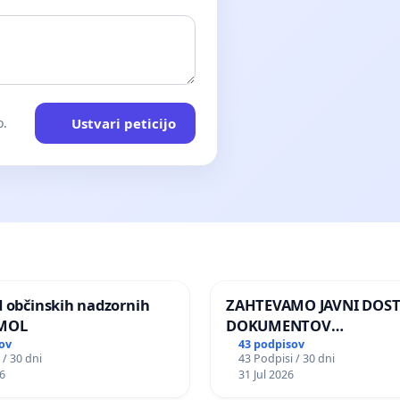
Ustvari peticijo
o.
d občinskih nadzornih
ZAHTEVAMO JAVNI DOS
 MOL
DOKUMENTOV
PARLAMENTARNIH
ov
43 podpisov
 / 30 dni
43 Podpisi / 30 dni
PREISKOVALNIH KOMISIJ
6
31 Jul 2026
ILEGALNI TRGOVINI Z O