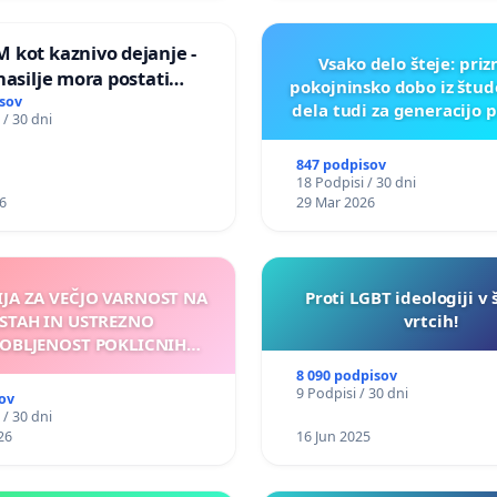
 kot kaznivo dejanje -
Vsako delo šteje: pri
nasilje mora postati
pokojninsko dobo iz štu
epoznano kot fizično
sov
dela tudi za generacijo 
 / 30 dni
847 podpisov
18 Podpisi / 30 dni
6
29 Mar 2026
IJA ZA VEČJO VARNOST NA
Proti LGBT ideologiji v 
STAH IN USTREZNO
vrtcih!
OBLJENOST POKLICNIH
VOZNIKOV
8 090 podpisov
9 Podpisi / 30 dni
ov
 / 30 dni
26
16 Jun 2025