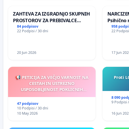
REPUBLIKE SLOVENIJE V MOSKVI
ZAHTEVA ZA IZGRADNJO SKUPNIH
NARCIZEM
PROSTOROV ZA PREBIVALCE
Psihično 
KRAJEVNE SKUPNOSTI
enako pr
84 podpisov
958 podpi
22 Podpisi / 30 dni
22 Podpisi
PRESTRANEK
nasilje
20 Jun 2026
17 Jun 202
📢 PETICIJA ZA VEČJO VARNOST NA
Proti L
CESTAH IN USTREZNO
USPOSOBLJENOST POKLICNIH
VOZNIKOV
8 090 pod
9 Podpisi 
47 podpisov
10 Podpisi / 30 dni
10 May 2026
16 Jun 202