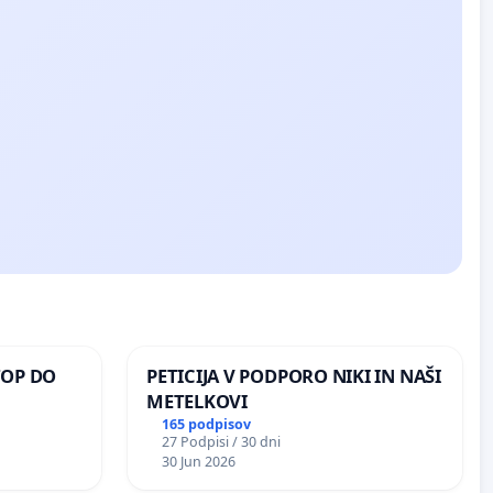
TOP DO
PETICIJA V PODPORO NIKI IN NAŠI
METELKOVI
165 podpisov
27 Podpisi / 30 dni
 O
30 Jun 2026
ROŽJEM