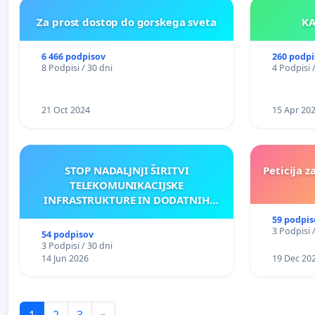
Za prost dostop do gorskega sveta
6 466 podpisov
260 podpi
8 Podpisi / 30 dni
4 Podpisi 
21 Oct 2024
15 Apr 20
STOP NADALJNJI ŠIRITVI
Peticija z
TELEKOMUNIKACIJSKE
INFRASTRUKTURE IN DODATNIH
ANTEN V GRADIŠČAKU
59 podpis
3 Podpisi 
54 podpisov
3 Podpisi / 30 dni
14 Jun 2026
19 Dec 20
1
2
3
»