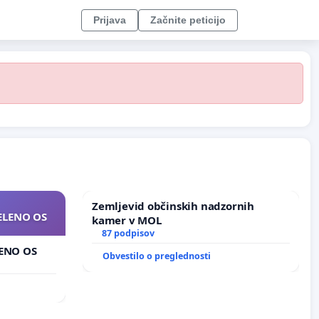
Prijava
Začnite peticijo
Zemljevid občinskih nadzornih
ZELENO OS
kamer v MOL
87 podpisov
LENO OS
Obvestilo o preglednosti