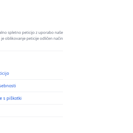
alno spletno peticijo z uporabo naše
je oblikovanje peticije odličen način
icijo
asebnosti
e s piškotki