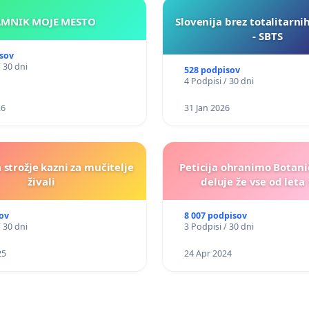
KAMNIK MOJE MESTO
Slovenija brez totalitarni
- SBTS
sov
/ 30 dni
528 podpisov
4 Podpisi / 30 dni
26
31 Jan 2026
a strožje kazni za mučitelje
Peticija ohranimo Botanič
živali
deluje že vse od leta
ov
8 007 podpisov
/ 30 dni
3 Podpisi / 30 dni
25
24 Apr 2024