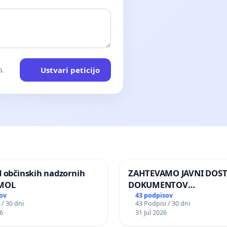
Ustvari peticijo
o.
d občinskih nadzornih
ZAHTEVAMO JAVNI DOS
 MOL
DOKUMENTOV
PARLAMENTARNIH
ov
43 podpisov
 / 30 dni
43 Podpisi / 30 dni
PREISKOVALNIH KOMISIJ
6
31 Jul 2026
ILEGALNI TRGOVINI Z O