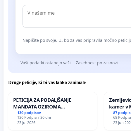
Napišite po svoje. UI bo za vas pripravila močno peticij
Vaši podatki ostanejo vaši
Zasebnost po zasnovi
Druge peticije, ki bi vas lahko zanimale
PETICIJA ZA PODALJŠANJE
Zemljevi
MANDATA OZIROMA
kamer v
ČIMPREJŠNJO PONOVNO
130 podpisov
87 podpis
130 Podpisi / 30 dni
68 Podpisi
NAPOTITEV GOSPODA BERNARDA
23 Jul 2026
23 Jun 202
ŠRAJNERJA NA VELEPOSLANIŠTVO