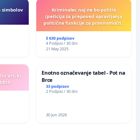
h simbolov
Kriminalec naj ne bo politik
(peticija za prepoved opravljanja
politične funkcije za pravnomočno
obsojene politike)
5 630 podpisov
4 Podpisi / 30 dni
21 May 2025
Enotno označevanje tabel - Pot na
ni vrt, ki
Brce
 1810.
33 podpisov
2 Podpisi / 30 dni
30 Jun 2026