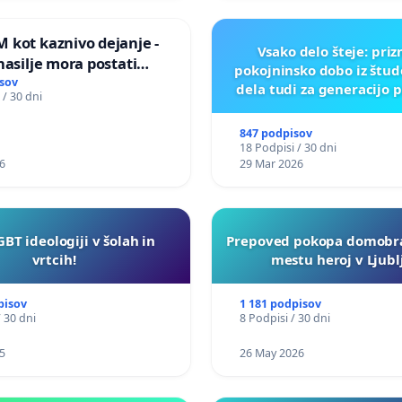
 kot kaznivo dejanje -
Vsako delo šteje: pri
nasilje mora postati
pokojninsko dobo iz štu
epoznano kot fizično
sov
dela tudi za generacijo 
 / 30 dni
847 podpisov
18 Podpisi / 30 dni
6
29 Mar 2026
GBT ideologiji v šolah in
Prepoved pokopa domobra
vrtcih!
mestu heroj v Ljubl
pisov
1 181 podpisov
/ 30 dni
8 Podpisi / 30 dni
5
26 May 2026