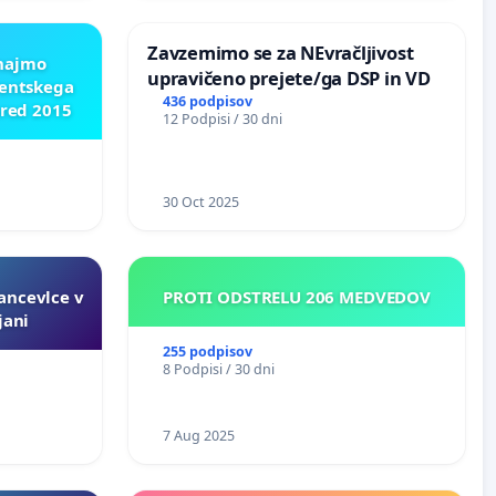
Zavzemimo se za NEvračljivost
znajmo
upravičeno prejete/ga DSP in VD
dentskega
436 podpisov
pred 2015
12 Podpisi / 30 dni
30 Oct 2025
ncevlce v
PROTI ODSTRELU 206 MEDVEDOV
jani
255 podpisov
8 Podpisi / 30 dni
7 Aug 2025