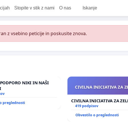
cijah
Stopite v stik z nami
O nas
Iskanje
an z vsebino peticije in poskusite znova.
V PODPORO NIKI IN NAŠI
CIVILNA INICIATIVA ZA 
I
sov
CIVILNA INICIATIVA ZA ZE
o preglednosti
419 podpisov
Obvestilo o preglednosti