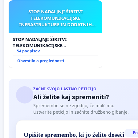
STOP NADALJNJI ŠIRITVI
TELEKOMUNIKACIJSKE
INFRASTRUKTURE IN DODATNIH
ANTEN V GRADIŠČAKU
STOP NADALJNJI ŠIRITVI
TELEKOMUNIKACIJSKE
INFRASTRUKTURE IN DODATNIH
54 podpisov
ANTEN V GRADIŠČAKU
Obvestilo o preglednosti
ZAČNI SVOJO LASTNO PETICIJO
Ali želite kaj spremeniti?
Spremembe se ne zgodijo, če molčimo.
Ustvarite peticijo in začnite družbeno gibanje.
Po
Opišite spremembo, ki jo želite doseči