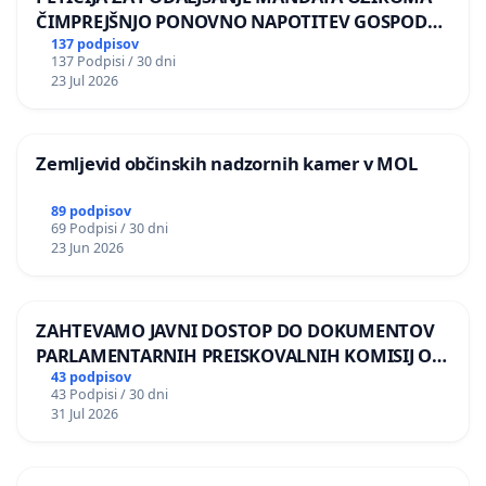
ČIMPREJŠNJO PONOVNO NAPOTITEV GOSPODA
BERNARDA ŠRAJNERJA NA VELEPOSLANIŠTVO
137 podpisov
137 Podpisi / 30 dni
REPUBLIKE SLOVENIJE V MOSKVI
23 Jul 2026
Zemljevid občinskih nadzornih kamer v MOL
89 podpisov
69 Podpisi / 30 dni
23 Jun 2026
ZAHTEVAMO JAVNI DOSTOP DO DOKUMENTOV
PARLAMENTARNIH PREISKOVALNIH KOMISIJ O
ILEGALNI TRGOVINI Z OROŽJEM
43 podpisov
43 Podpisi / 30 dni
31 Jul 2026