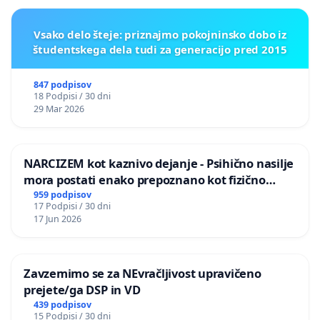
Vsako delo šteje: priznajmo pokojninsko dobo iz
študentskega dela tudi za generacijo pred 2015
847 podpisov
18 Podpisi / 30 dni
29 Mar 2026
NARCIZEM kot kaznivo dejanje - Psihično nasilje
mora postati enako prepoznano kot fizično
nasilje
959 podpisov
17 Podpisi / 30 dni
17 Jun 2026
Zavzemimo se za NEvračljivost upravičeno
prejete/ga DSP in VD
439 podpisov
15 Podpisi / 30 dni