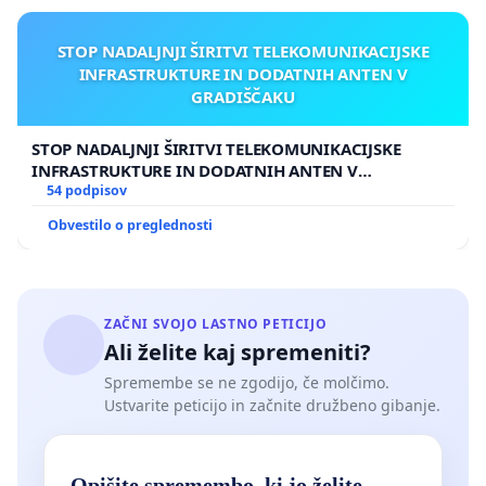
STOP NADALJNJI ŠIRITVI TELEKOMUNIKACIJSKE
INFRASTRUKTURE IN DODATNIH ANTEN V
GRADIŠČAKU
STOP NADALJNJI ŠIRITVI TELEKOMUNIKACIJSKE
INFRASTRUKTURE IN DODATNIH ANTEN V
GRADIŠČAKU
54 podpisov
Obvestilo o preglednosti
ZAČNI SVOJO LASTNO PETICIJO
Ali želite kaj spremeniti?
Spremembe se ne zgodijo, če molčimo.
Ustvarite peticijo in začnite družbeno gibanje.
Opišite spremembo, ki jo želite