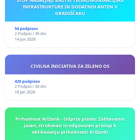
INFRASTRUKTURE IN DODATNIH ANTEN V
GRADIŠČAKU
54 podpisov
2 Podpisi / 30 dni
14 Jun 2026
CIVILNA INICIATIVA ZA ZELENO OS
420 podpisov
2 Podpisi / 30 dni
18 Jan 2026
Prihodnost Križank - Odprto pismo: Zahtevamo
jasen, strokoven in odgovoren pristop k
oblikovanju prihodnosti Križank!