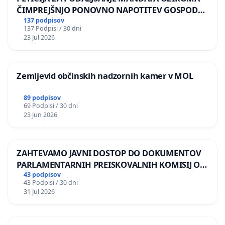
ČIMPREJŠNJO PONOVNO NAPOTITEV GOSPODA
BERNARDA ŠRAJNERJA NA VELEPOSLANIŠTVO
137 podpisov
137 Podpisi / 30 dni
REPUBLIKE SLOVENIJE V MOSKVI
23 Jul 2026
Zemljevid občinskih nadzornih kamer v MOL
89 podpisov
69 Podpisi / 30 dni
23 Jun 2026
ZAHTEVAMO JAVNI DOSTOP DO DOKUMENTOV
PARLAMENTARNIH PREISKOVALNIH KOMISIJ O
ILEGALNI TRGOVINI Z OROŽJEM
43 podpisov
43 Podpisi / 30 dni
31 Jul 2026