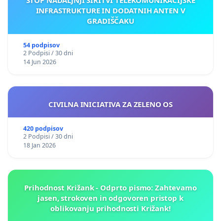
INFRASTRUKTURE IN DODATNIH ANTEN V
GRADIŠČAKU
54 podpisov
2 Podpisi / 30 dni
14 Jun 2026
CIVILNA INICIATIVA ZA ZELENO OS
420 podpisov
2 Podpisi / 30 dni
18 Jan 2026
Prihodnost Križank - Odprto pismo: Zahtevamo
jasen, strokoven in odgovoren pristop k
oblikovanju prihodnosti Križank!