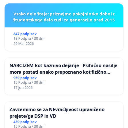
Vsako delo šteje: priznajmo pokojninsko dobo iz
študentskega dela tudi za generacijo pred 2015
847 podpisov
18 Podpisi / 30 dni
29 Mar 2026
NARCIZEM kot kaznivo dejanje - Psihično nasilje
mora postati enako prepoznano kot fizično
nasilje
959 podpisov
15 Podpisi / 30 dni
17 Jun 2026
Zavzemimo se za NEvračljivost upravičeno
prejete/ga DSP in VD
439 podpisov
15 Podpisi / 30 dni