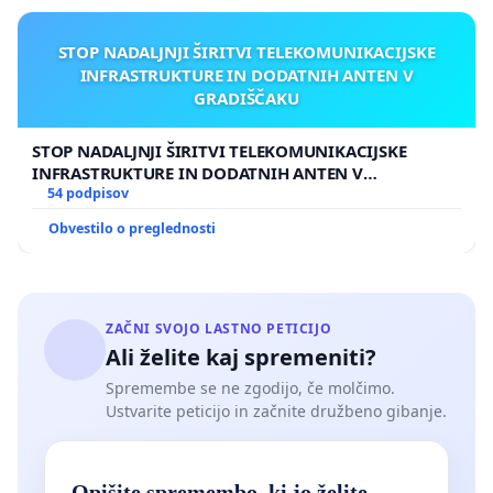
STOP NADALJNJI ŠIRITVI TELEKOMUNIKACIJSKE
INFRASTRUKTURE IN DODATNIH ANTEN V
GRADIŠČAKU
STOP NADALJNJI ŠIRITVI TELEKOMUNIKACIJSKE
INFRASTRUKTURE IN DODATNIH ANTEN V
GRADIŠČAKU
54 podpisov
Obvestilo o preglednosti
ZAČNI SVOJO LASTNO PETICIJO
Ali želite kaj spremeniti?
Spremembe se ne zgodijo, če molčimo.
Ustvarite peticijo in začnite družbeno gibanje.
Opišite spremembo, ki jo želite