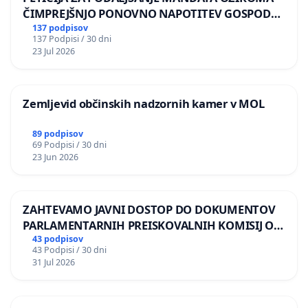
ČIMPREJŠNJO PONOVNO NAPOTITEV GOSPODA
BERNARDA ŠRAJNERJA NA VELEPOSLANIŠTVO
137 podpisov
137 Podpisi / 30 dni
REPUBLIKE SLOVENIJE V MOSKVI
23 Jul 2026
Zemljevid občinskih nadzornih kamer v MOL
89 podpisov
69 Podpisi / 30 dni
23 Jun 2026
ZAHTEVAMO JAVNI DOSTOP DO DOKUMENTOV
PARLAMENTARNIH PREISKOVALNIH KOMISIJ O
ILEGALNI TRGOVINI Z OROŽJEM
43 podpisov
43 Podpisi / 30 dni
31 Jul 2026