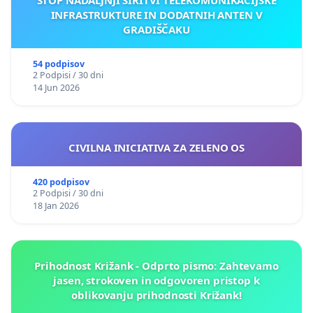
INFRASTRUKTURE IN DODATNIH ANTEN V
GRADIŠČAKU
54 podpisov
2 Podpisi / 30 dni
14 Jun 2026
CIVILNA INICIATIVA ZA ZELENO OS
420 podpisov
2 Podpisi / 30 dni
18 Jan 2026
Prihodnost Križank - Odprto pismo: Zahtevamo
jasen, strokoven in odgovoren pristop k
oblikovanju prihodnosti Križank!