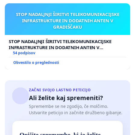
STOP NADALJNJI ŠIRITVI TELEKOMUNIKACIJSKE
INFRASTRUKTURE IN DODATNIH ANTEN V
GRADIŠČAKU
STOP NADALJNJI ŠIRITVI TELEKOMUNIKACIJSKE
INFRASTRUKTURE IN DODATNIH ANTEN V
GRADIŠČAKU
54 podpisov
Obvestilo o preglednosti
ZAČNI SVOJO LASTNO PETICIJO
Ali želite kaj spremeniti?
Spremembe se ne zgodijo, če molčimo.
Ustvarite peticijo in začnite družbeno gibanje.
Opišite spremembo, ki jo želite