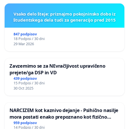
Vsako delo šteje: priznajmo pokojninsko dobo iz
študentskega dela tudi za generacijo pred 2015
847 podpisov
18 Podpisi / 30 dni
29 Mar 2026
Zavzemimo se za NEvračljivost upravičeno
prejete/ga DSP in VD
439 podpisov
15 Podpisi / 30 dni
30 Oct 2025
NARCIZEM kot kaznivo dejanje - Psihično nasilje
mora postati enako prepoznano kot fizično
nasilje
959 podpisov
14 Podpisi / 30 dni