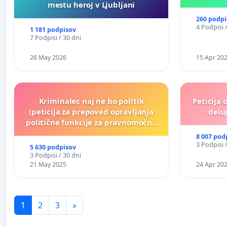
mestu heroj v Ljubljani
260 podpi
4 Podpisi 
1 181 podpisov
7 Podpisi / 30 dni
26 May 2026
15 Apr 20
Kriminalec naj ne bo politik
Peticija 
(peticija za prepoved opravljanja
deluj
politične funkcije za pravnomočno
obsojene politike)
8 007 pod
3 Podpisi 
5 630 podpisov
3 Podpisi / 30 dni
21 May 2025
24 Apr 20
1
2
3
»