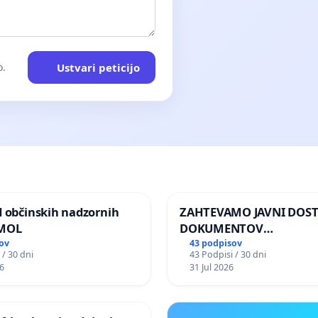
Ustvari peticijo
o.
d občinskih nadzornih
ZAHTEVAMO JAVNI DOS
 MOL
DOKUMENTOV
PARLAMENTARNIH
ov
43 podpisov
 / 30 dni
43 Podpisi / 30 dni
PREISKOVALNIH KOMISIJ
6
31 Jul 2026
ILEGALNI TRGOVINI Z O