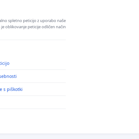
alno spletno peticijo z uporabo naše
je oblikovanje peticije odličen način
icijo
asebnosti
e s piškotki