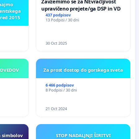
Zavzemimo se za NEvračljivost
znajmo
upravičeno prejete/ga DSP in VD
dentskega
437 podpisov
pred 2015
13 Podpisi / 30 dni
30 Oct 2025
EDVEDOV
Za prost dostop do gorskega sveta
6 466 podpisov
8 Podpisi / 30 dni
21 Oct 2024
h simbolov
STOP NADALJNJI ŠIRITVI