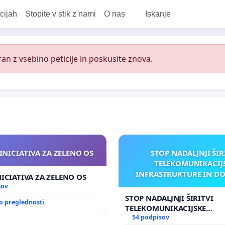
cijah
Stopite v stik z nami
O nas
Iskanje
an z vsebino peticije in poskusite znova.
INICIATIVA ZA ZELENO OS
STOP NADALJNJI ŠIR
TELEKOMUNIKACIJ
INFRASTRUKTURE IN D
NICIATIVA ZA ZELENO OS
ANTEN V GRADIŠČ
sov
STOP NADALJNJI ŠIRITVI
o preglednosti
TELEKOMUNIKACIJSKE
INFRASTRUKTURE IN DODA
54 podpisov