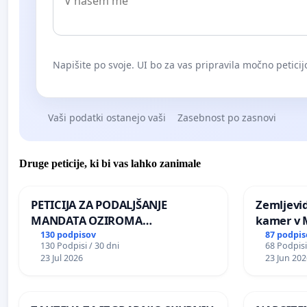
Napišite po svoje. UI bo za vas pripravila močno peticij
Vaši podatki ostanejo vaši
Zasebnost po zasnovi
Druge peticije, ki bi vas lahko zanimale
PETICIJA ZA PODALJŠANJE
Zemljevi
MANDATA OZIROMA
kamer v
ČIMPREJŠNJO PONOVNO
130 podpisov
87 podpis
130 Podpisi / 30 dni
68 Podpisi
NAPOTITEV GOSPODA BERNARDA
23 Jul 2026
23 Jun 202
ŠRAJNERJA NA VELEPOSLANIŠTVO
REPUBLIKE SLOVENIJE V MOSKVI