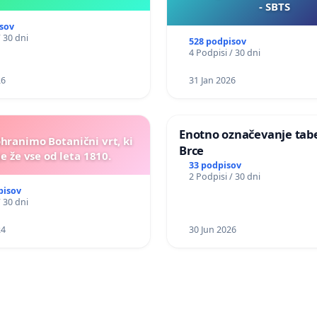
- SBTS
sov
/ 30 dni
528 podpisov
4 Podpisi / 30 dni
26
31 Jan 2026
Enotno označevanje tabel
ohranimo Botanični vrt, ki
Brce
e že vse od leta 1810.
33 podpisov
2 Podpisi / 30 dni
pisov
/ 30 dni
24
30 Jun 2026