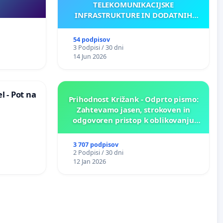
TELEKOMUNIKACIJSKE
INFRASTRUKTURE IN DODATNIH
ANTEN V GRADIŠČAKU
54 podpisov
3 Podpisi / 30 dni
14 Jun 2026
 - Pot na
Prihodnost Križank - Odprto pismo:
Zahtevamo jasen, strokoven in
odgovoren pristop k oblikovanju
prihodnosti Križank!
3 707 podpisov
2 Podpisi / 30 dni
12 Jan 2026