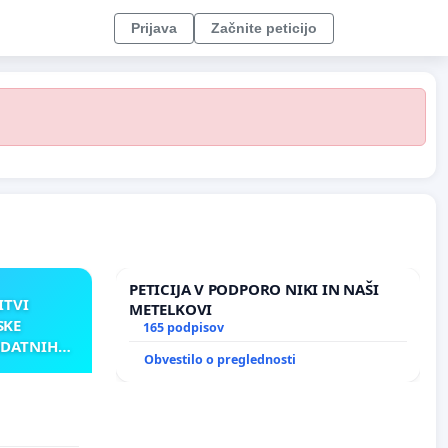
Prijava
Začnite peticijo
PETICIJA V PODPORO NIKI IN NAŠI
ITVI
METELKOVI
SKE
165 podpisov
ODATNIH
Obvestilo o preglednosti
AKU
TNIH