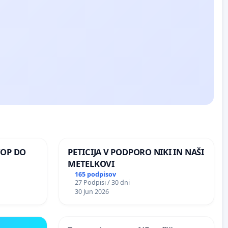
TOP DO
PETICIJA V PODPORO NIKI IN NAŠI
METELKOVI
165 podpisov
27 Podpisi / 30 dni
 O
30 Jun 2026
ROŽJEM