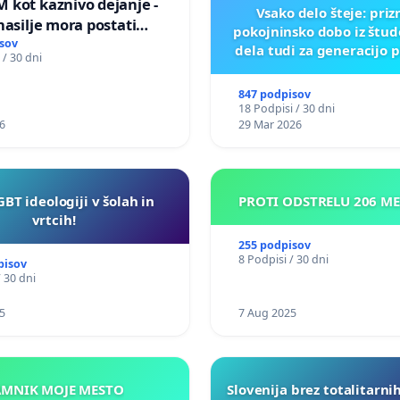
 kot kaznivo dejanje -
Vsako delo šteje: pri
nasilje mora postati
pokojninsko dobo iz štu
epoznano kot fizično
sov
dela tudi za generacijo 
 / 30 dni
847 podpisov
18 Podpisi / 30 dni
6
29 Mar 2026
GBT ideologiji v šolah in
PROTI ODSTRELU 206 M
vrtcih!
255 podpisov
8 Podpisi / 30 dni
pisov
/ 30 dni
5
7 Aug 2025
KAMNIK MOJE MESTO
Slovenija brez totalitarni