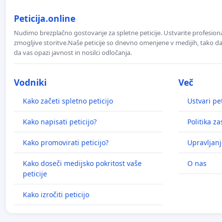
Peticija.online
Nudimo brezplačno gostovanje za spletne peticije. Ustvarite profesion
zmogljive storitve.Naše peticije so dnevno omenjene v medijih, tako da 
da vas opazi javnost in nosilci odločanja.
Vodniki
Več
Kako začeti spletno peticijo
Ustvari pet
Kako napisati peticijo?
Politika z
Kako promovirati peticijo?
Upravljanj
Kako doseči medijsko pokritost vaše
O nas
peticije
Kako izročiti peticijo