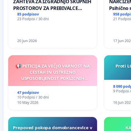
ZAHTEVA ZA IZGRADNJO SKUPNIH
NARCIZEM
PROSTOROV ZA PREBIVALCE
Psihično 
KRAJEVNE SKUPNOSTI
enako pr
85 podpisov
958 podpi
23 Podpisi / 30 dni
21 Podpisi
PRESTRANEK
nasilje
20 Jun 2026
17 Jun 202
📢 PETICIJA ZA VEČJO VARNOST NA
Proti L
CESTAH IN USTREZNO
USPOSOBLJENOST POKLICNIH
VOZNIKOV
8 090 pod
9 Podpisi 
47 podpisov
10 Podpisi / 30 dni
10 May 2026
16 Jun 202
Prepoved pokopa domobrancevlce v