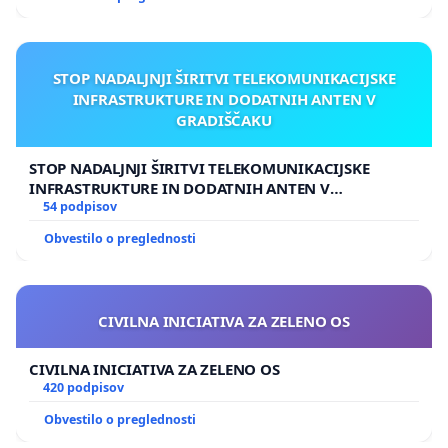
STOP NADALJNJI ŠIRITVI TELEKOMUNIKACIJSKE
INFRASTRUKTURE IN DODATNIH ANTEN V
GRADIŠČAKU
STOP NADALJNJI ŠIRITVI TELEKOMUNIKACIJSKE
INFRASTRUKTURE IN DODATNIH ANTEN V
GRADIŠČAKU
54 podpisov
Obvestilo o preglednosti
CIVILNA INICIATIVA ZA ZELENO OS
CIVILNA INICIATIVA ZA ZELENO OS
420 podpisov
Obvestilo o preglednosti