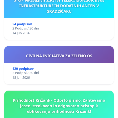
INFRASTRUKTURE IN DODATNIH ANTEN V
GRADIŠČAKU
54 podpisov
2 Podpisi / 30 dni
14 Jun 2026
CIVILNA INICIATIVA ZA ZELENO OS
420 podpisov
2 Podpisi / 30 dni
18 Jan 2026
Prihodnost Križank - Odprto pismo: Zahtevamo
jasen, strokoven in odgovoren pristop k
oblikovanju prihodnosti Križank!