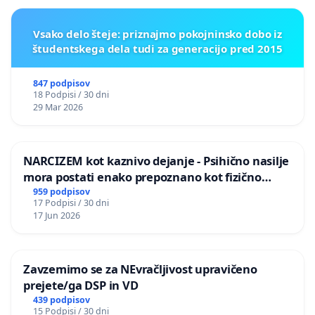
Vsako delo šteje: priznajmo pokojninsko dobo iz
študentskega dela tudi za generacijo pred 2015
847 podpisov
18 Podpisi / 30 dni
29 Mar 2026
NARCIZEM kot kaznivo dejanje - Psihično nasilje
mora postati enako prepoznano kot fizično
nasilje
959 podpisov
17 Podpisi / 30 dni
17 Jun 2026
Zavzemimo se za NEvračljivost upravičeno
prejete/ga DSP in VD
439 podpisov
15 Podpisi / 30 dni