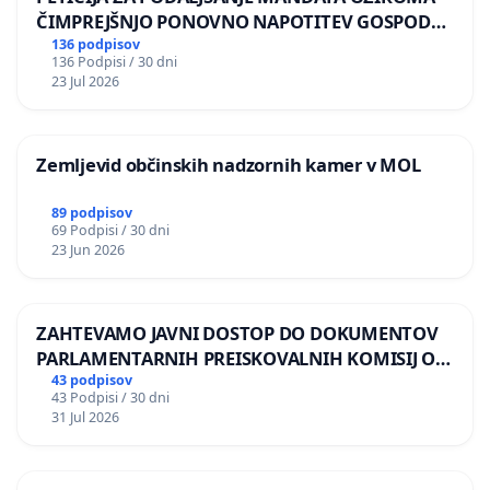
ČIMPREJŠNJO PONOVNO NAPOTITEV GOSPODA
BERNARDA ŠRAJNERJA NA VELEPOSLANIŠTVO
136 podpisov
136 Podpisi / 30 dni
REPUBLIKE SLOVENIJE V MOSKVI
23 Jul 2026
Zemljevid občinskih nadzornih kamer v MOL
89 podpisov
69 Podpisi / 30 dni
23 Jun 2026
ZAHTEVAMO JAVNI DOSTOP DO DOKUMENTOV
PARLAMENTARNIH PREISKOVALNIH KOMISIJ O
ILEGALNI TRGOVINI Z OROŽJEM
43 podpisov
43 Podpisi / 30 dni
31 Jul 2026