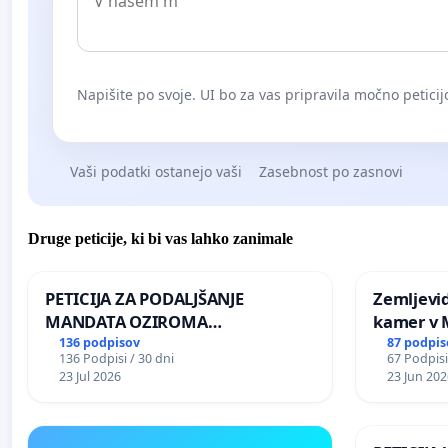
Napišite po svoje. UI bo za vas pripravila močno peticij
Vaši podatki ostanejo vaši
Zasebnost po zasnovi
Druge peticije, ki bi vas lahko zanimale
PETICIJA ZA PODALJŠANJE
Zemljevi
MANDATA OZIROMA
kamer v
ČIMPREJŠNJO PONOVNO
136 podpisov
87 podpis
136 Podpisi / 30 dni
67 Podpisi
NAPOTITEV GOSPODA BERNARDA
23 Jul 2026
23 Jun 202
ŠRAJNERJA NA VELEPOSLANIŠTVO
REPUBLIKE SLOVENIJE V MOSKVI