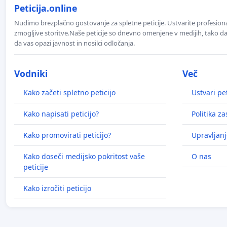
Peticija.online
Nudimo brezplačno gostovanje za spletne peticije. Ustvarite profesion
zmogljive storitve.Naše peticije so dnevno omenjene v medijih, tako da 
da vas opazi javnost in nosilci odločanja.
Vodniki
Več
Kako začeti spletno peticijo
Ustvari pet
Kako napisati peticijo?
Politika z
Kako promovirati peticijo?
Upravljanj
Kako doseči medijsko pokritost vaše
O nas
peticije
Kako izročiti peticijo