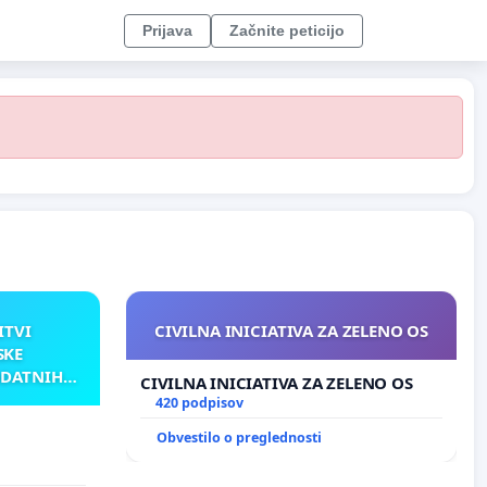
Prijava
Začnite peticijo
ITVI
CIVILNA INICIATIVA ZA ZELENO OS
SKE
ODATNIH
CIVILNA INICIATIVA ZA ZELENO OS
AKU
420 podpisov
Obvestilo o preglednosti
TNIH