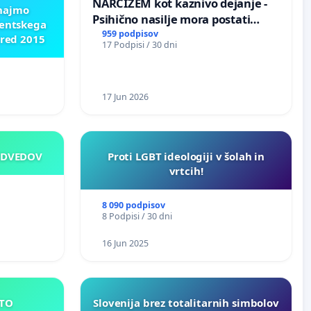
NARCIZEM kot kaznivo dejanje -
znajmo
Psihično nasilje mora postati
dentskega
enako prepoznano kot fizično
959 podpisov
pred 2015
17 Podpisi / 30 dni
nasilje
17 Jun 2026
EDVEDOV
Proti LGBT ideologiji v šolah in
vrtcih!
8 090 podpisov
8 Podpisi / 30 dni
16 Jun 2025
E MESTO
Slovenija brez totalitarnih simbolov