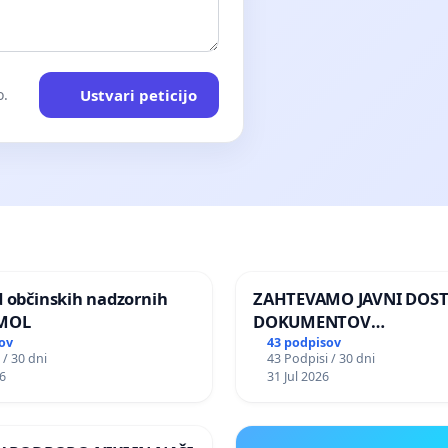
Ustvari peticijo
o.
d občinskih nadzornih
ZAHTEVAMO JAVNI DOS
 MOL
DOKUMENTOV
PARLAMENTARNIH
ov
43 podpisov
 / 30 dni
43 Podpisi / 30 dni
PREISKOVALNIH KOMISIJ
6
31 Jul 2026
ILEGALNI TRGOVINI Z O