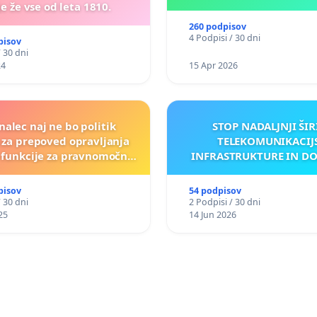
e že vse od leta 1810.
260 podpisov
4 Podpisi / 30 dni
pisov
/ 30 dni
24
15 Apr 2026
nalec naj ne bo politik
STOP NADALJNJI ŠIR
a za prepoved opravljanja
TELEKOMUNIKACIJ
e funkcije za pravnomočno
INFRASTRUKTURE IN D
obsojene politike)
ANTEN V GRADIŠČ
pisov
54 podpisov
/ 30 dni
2 Podpisi / 30 dni
25
14 Jun 2026