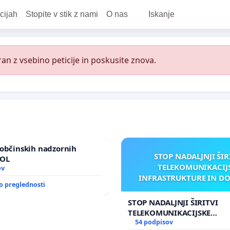
cijah
Stopite v stik z nami
O nas
Iskanje
an z vsebino peticije in poskusite znova.
občinskih nadzornih
STOP NADALJNJI ŠIR
MOL
TELEKOMUNIKACIJ
ov
INFRASTRUKTURE IN D
o preglednosti
ANTEN V GRADIŠČ
STOP NADALJNJI ŠIRITVI
TELEKOMUNIKACIJSKE
INFRASTRUKTURE IN DODA
54 podpisov