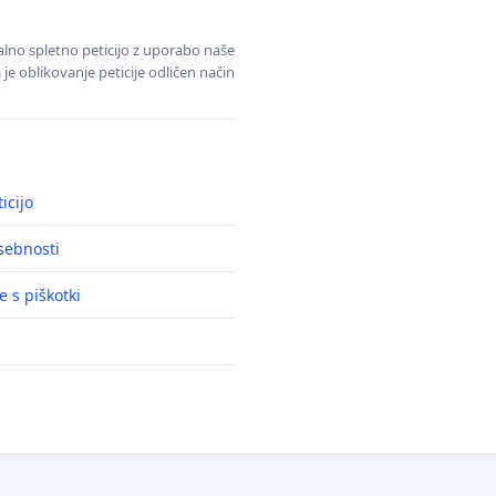
alno spletno peticijo z uporabo naše
je oblikovanje peticije odličen način
icijo
asebnosti
e s piškotki