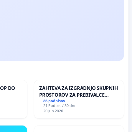
TOP DO
ZAHTEVA ZA IZGRADNJO SKUPNIH
PROSTOROV ZA PREBIVALCE
KRAJEVNE SKUPNOSTI
86 podpisov
21 Podpisi / 30 dni
 O
PRESTRANEK
20 Jun 2026
ROŽJEM