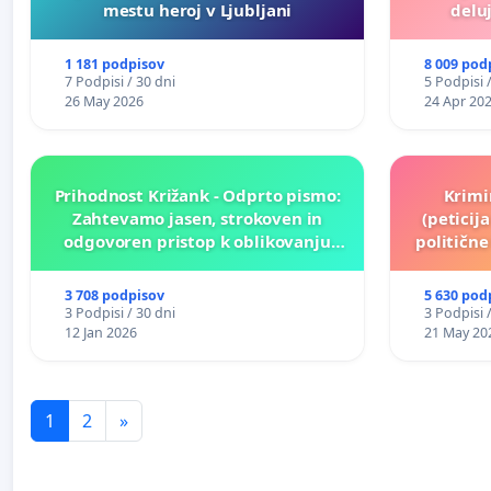
mestu heroj v Ljubljani
deluj
1 181 podpisov
8 009 pod
7 Podpisi / 30 dni
5 Podpisi 
26 May 2026
24 Apr 20
Prihodnost Križank - Odprto pismo:
Krimi
Zahtevamo jasen, strokoven in
(peticij
odgovoren pristop k oblikovanju
političn
prihodnosti Križank!
3 708 podpisov
5 630 pod
3 Podpisi / 30 dni
3 Podpisi 
12 Jan 2026
21 May 20
1
2
»