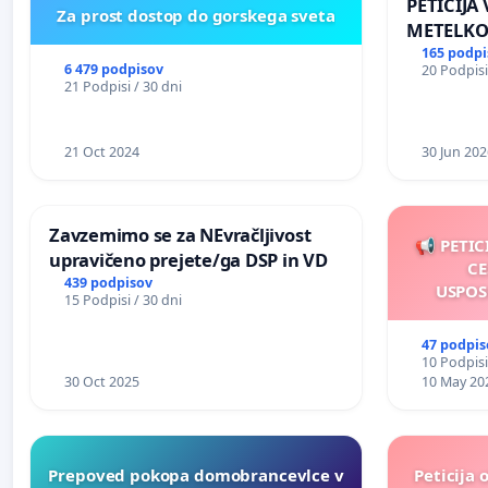
PETICIJA
Za prost dostop do gorskega sveta
METELKO
165 podpi
6 479 podpisov
20 Podpisi
21 Podpisi / 30 dni
21 Oct 2024
30 Jun 202
Zavzemimo se za NEvračljivost
📢 PETIC
upravičeno prejete/ga DSP in VD
CE
439 podpisov
USPOS
15 Podpisi / 30 dni
47 podpis
10 Podpisi
30 Oct 2025
10 May 20
Prepoved pokopa domobrancevlce v
Peticija 