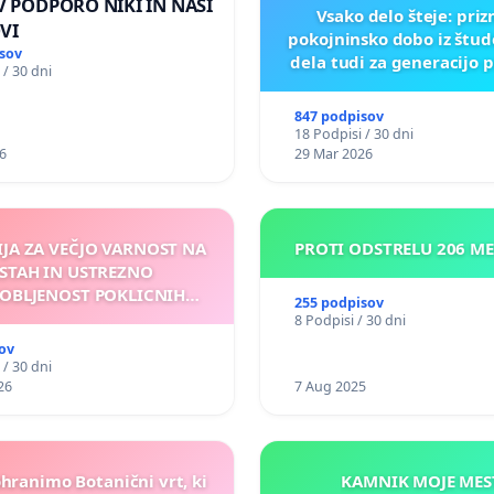
 V PODPORO NIKI IN NAŠI
Vsako delo šteje: pri
VI
pokojninsko dobo iz štu
sov
dela tudi za generacijo 
 / 30 dni
847 podpisov
18 Podpisi / 30 dni
6
29 Mar 2026
IJA ZA VEČJO VARNOST NA
PROTI ODSTRELU 206 M
STAH IN USTREZNO
OBLJENOST POKLICNIH
255 podpisov
VOZNIKOV
8 Podpisi / 30 dni
ov
 / 30 dni
26
7 Aug 2025
ohranimo Botanični vrt, ki
KAMNIK MOJ