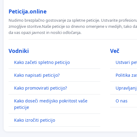
Peticija.online
Nudimo brezplačno gostovanje za spletne peticije. Ustvarite profesion
zmogljive storitve.Naše peticije so dnevno omenjene v medijih, tako da 
da vas opazi javnost in nosilci odločanja.
Vodniki
Več
Kako začeti spletno peticijo
Ustvari pet
Kako napisati peticijo?
Politika z
Kako promovirati peticijo?
Upravljanj
Kako doseči medijsko pokritost vaše
O nas
peticije
Kako izročiti peticijo