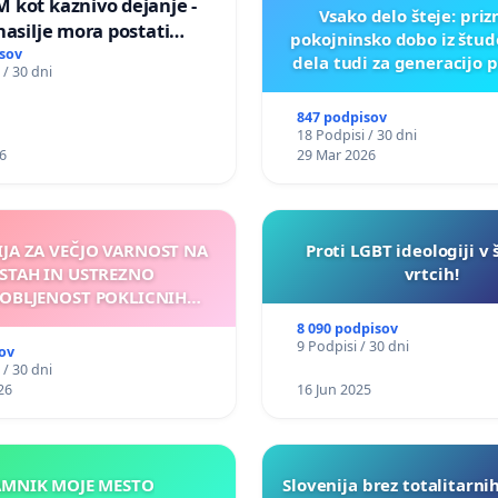
 kot kaznivo dejanje -
Vsako delo šteje: pri
nasilje mora postati
pokojninsko dobo iz štu
epoznano kot fizično
sov
dela tudi za generacijo 
 / 30 dni
847 podpisov
18 Podpisi / 30 dni
6
29 Mar 2026
IJA ZA VEČJO VARNOST NA
Proti LGBT ideologiji v 
STAH IN USTREZNO
vrtcih!
OBLJENOST POKLICNIH
VOZNIKOV
8 090 podpisov
9 Podpisi / 30 dni
ov
 / 30 dni
26
16 Jun 2025
KAMNIK MOJE MESTO
Slovenija brez totalitarni