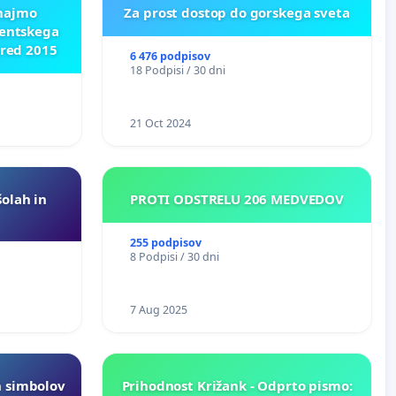
znajmo
Za prost dostop do gorskega sveta
dentskega
pred 2015
6 476 podpisov
18 Podpisi / 30 dni
21 Oct 2024
šolah in
PROTI ODSTRELU 206 MEDVEDOV
255 podpisov
8 Podpisi / 30 dni
7 Aug 2025
h simbolov
Prihodnost Križank - Odprto pismo: