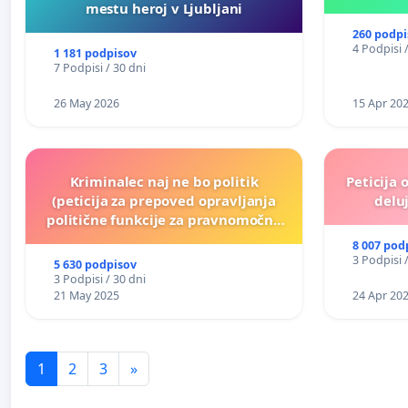
mestu heroj v Ljubljani
260 podpi
4 Podpisi 
1 181 podpisov
7 Podpisi / 30 dni
26 May 2026
15 Apr 20
Kriminalec naj ne bo politik
Peticija 
(peticija za prepoved opravljanja
deluj
politične funkcije za pravnomočno
obsojene politike)
8 007 pod
3 Podpisi 
5 630 podpisov
3 Podpisi / 30 dni
21 May 2025
24 Apr 20
1
2
3
»