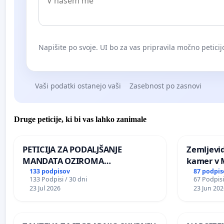
Napišite po svoje. UI bo za vas pripravila močno peticij
Vaši podatki ostanejo vaši
Zasebnost po zasnovi
Druge peticije, ki bi vas lahko zanimale
PETICIJA ZA PODALJŠANJE
Zemljevi
MANDATA OZIROMA
kamer v
ČIMPREJŠNJO PONOVNO
133 podpisov
87 podpis
133 Podpisi / 30 dni
67 Podpisi
NAPOTITEV GOSPODA BERNARDA
23 Jul 2026
23 Jun 202
ŠRAJNERJA NA VELEPOSLANIŠTVO
REPUBLIKE SLOVENIJE V MOSKVI