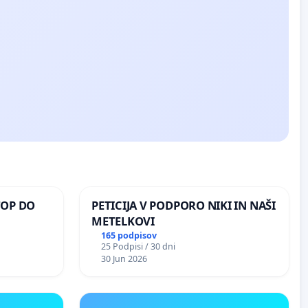
TOP DO
PETICIJA V PODPORO NIKI IN NAŠI
METELKOVI
165 podpisov
25 Podpisi / 30 dni
 O
30 Jun 2026
ROŽJEM