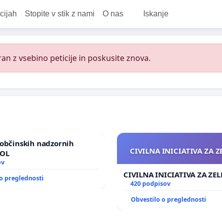
cijah
Stopite v stik z nami
O nas
Iskanje
an z vsebino peticije in poskusite znova.
občinskih nadzornih
CIVILNA INICIATIVA ZA 
MOL
ov
CIVILNA INICIATIVA ZA ZE
o preglednosti
420 podpisov
Obvestilo o preglednosti