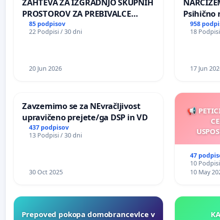
ZAHTEVA ZA IZGRADNJO SKUPNIH
NARCIZEM
PROSTOROV ZA PREBIVALCE
Psihično 
KRAJEVNE SKUPNOSTI
enako pr
85 podpisov
958 podpi
22 Podpisi / 30 dni
18 Podpisi
PRESTRANEK
nasilje
20 Jun 2026
17 Jun 202
Zavzemimo se za NEvračljivost
📢 PETIC
upravičeno prejete/ga DSP in VD
CE
437 podpisov
USPOS
13 Podpisi / 30 dni
47 podpis
10 Podpisi
30 Oct 2025
10 May 20
Prepoved pokopa domobrancevlce v