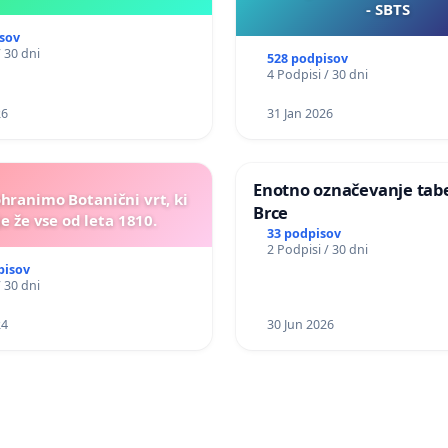
- SBTS
sov
/ 30 dni
528 podpisov
4 Podpisi / 30 dni
26
31 Jan 2026
Enotno označevanje tabel
ohranimo Botanični vrt, ki
Brce
e že vse od leta 1810.
33 podpisov
2 Podpisi / 30 dni
pisov
/ 30 dni
24
30 Jun 2026