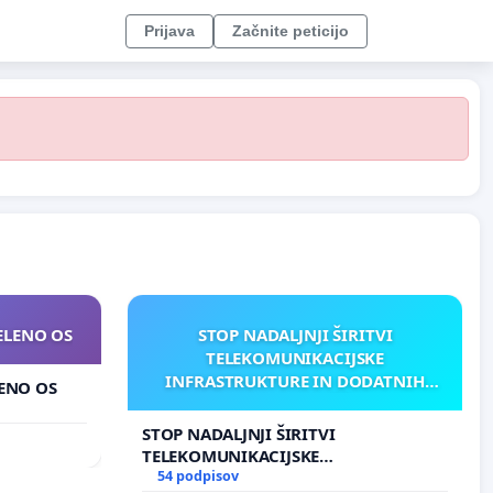
Prijava
Začnite peticijo
ZELENO OS
STOP NADALJNJI ŠIRITVI
TELEKOMUNIKACIJSKE
INFRASTRUKTURE IN DODATNIH
LENO OS
ANTEN V GRADIŠČAKU
STOP NADALJNJI ŠIRITVI
TELEKOMUNIKACIJSKE
INFRASTRUKTURE IN DODATNIH
54 podpisov