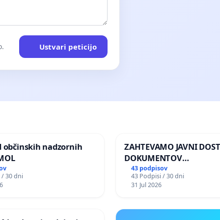
Ustvari peticijo
o.
d občinskih nadzornih
ZAHTEVAMO JAVNI DOS
 MOL
DOKUMENTOV
PARLAMENTARNIH
ov
43 podpisov
 / 30 dni
43 Podpisi / 30 dni
PREISKOVALNIH KOMISIJ
6
31 Jul 2026
ILEGALNI TRGOVINI Z O