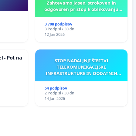
Zahtevamo jasen, strokoven in
odgovoren pristop k oblikovanju
prihodnosti Križank!
3 708 podpisov
3 Podpisi / 30 dni
12 Jan 2026
 - Pot na
STOP NADALJNJI ŠIRITVI
TELEKOMUNIKACIJSKE
INFRASTRUKTURE IN DODATNIH
ANTEN V GRADIŠČAKU
54 podpisov
2 Podpisi / 30 dni
14 Jun 2026