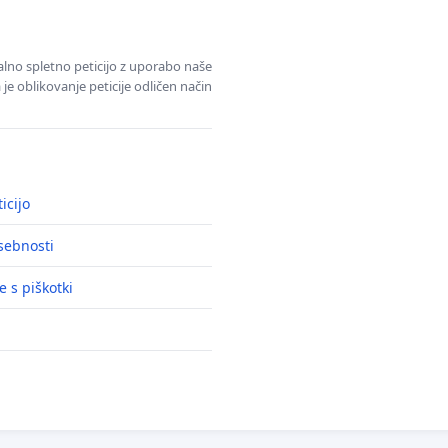
alno spletno peticijo z uporabo naše
je oblikovanje peticije odličen način
icijo
asebnosti
e s piškotki