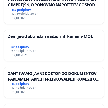
ČIMPREJŠNJO PONOVNO NAPOTITEV GOSPODA
BERNARDA ŠRAJNERJA NA VELEPOSLANIŠTVO
137 podpisov
137 Podpisi / 30 dni
REPUBLIKE SLOVENIJE V MOSKVI
23 Jul 2026
Zemljevid občinskih nadzornih kamer v MOL
89 podpisov
69 Podpisi / 30 dni
23 Jun 2026
ZAHTEVAMO JAVNI DOSTOP DO DOKUMENTOV
PARLAMENTARNIH PREISKOVALNIH KOMISIJ O
ILEGALNI TRGOVINI Z OROŽJEM
43 podpisov
43 Podpisi / 30 dni
31 Jul 2026