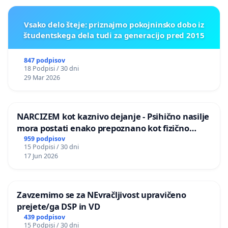
Vsako delo šteje: priznajmo pokojninsko dobo iz
študentskega dela tudi za generacijo pred 2015
847 podpisov
18 Podpisi / 30 dni
29 Mar 2026
NARCIZEM kot kaznivo dejanje - Psihično nasilje
mora postati enako prepoznano kot fizično
nasilje
959 podpisov
15 Podpisi / 30 dni
17 Jun 2026
Zavzemimo se za NEvračljivost upravičeno
prejete/ga DSP in VD
439 podpisov
15 Podpisi / 30 dni