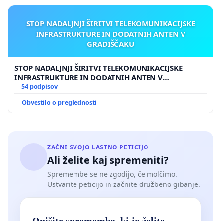
STOP NADALJNJI ŠIRITVI TELEKOMUNIKACIJSKE
INFRASTRUKTURE IN DODATNIH ANTEN V
GRADIŠČAKU
STOP NADALJNJI ŠIRITVI TELEKOMUNIKACIJSKE
INFRASTRUKTURE IN DODATNIH ANTEN V
GRADIŠČAKU
54 podpisov
Obvestilo o preglednosti
ZAČNI SVOJO LASTNO PETICIJO
Ali želite kaj spremeniti?
Spremembe se ne zgodijo, če molčimo.
Ustvarite peticijo in začnite družbeno gibanje.
Opišite spremembo, ki jo želite