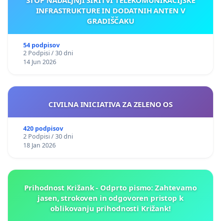
INFRASTRUKTURE IN DODATNIH ANTEN V
GRADIŠČAKU
54 podpisov
2 Podpisi / 30 dni
14 Jun 2026
CIVILNA INICIATIVA ZA ZELENO OS
420 podpisov
2 Podpisi / 30 dni
18 Jan 2026
Prihodnost Križank - Odprto pismo: Zahtevamo
jasen, strokoven in odgovoren pristop k
oblikovanju prihodnosti Križank!