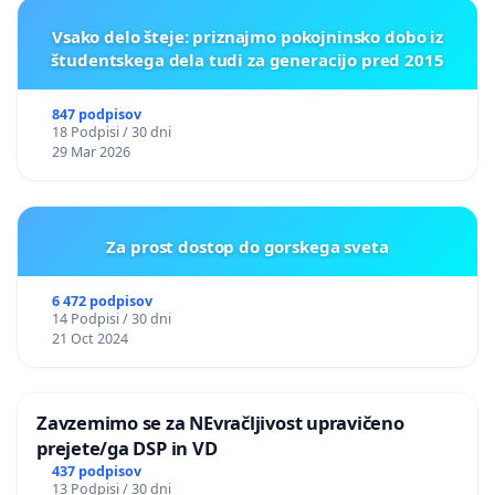
Vsako delo šteje: priznajmo pokojninsko dobo iz
študentskega dela tudi za generacijo pred 2015
847 podpisov
18 Podpisi / 30 dni
29 Mar 2026
Za prost dostop do gorskega sveta
6 472 podpisov
14 Podpisi / 30 dni
21 Oct 2024
Zavzemimo se za NEvračljivost upravičeno
prejete/ga DSP in VD
437 podpisov
13 Podpisi / 30 dni