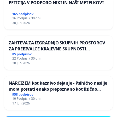
PETICIJA V PODPORO NIKI IN NAŠI METELKOVI
165 podpisov
26 Podpisi / 30 dni
30 Jun 2026
ZAHTEVA ZA IZGRADNJO SKUPNIH PROSTOROV
ZA PREBIVALCE KRAJEVNE SKUPNOSTI
PRESTRANEK
85 podpisov
22 Podpisi / 30 dni
20 Jun 2026
NARCIZEM kot kaznivo dejanje - Psihično nasilje
mora postati enako prepoznano kot fizično
nasilje
958 podpisov
19 Podpisi / 30 dni
17 Jun 2026