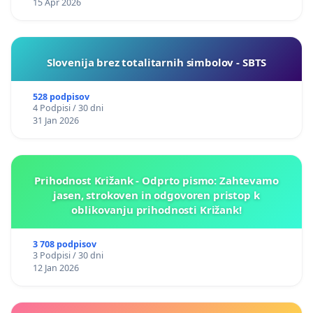
15 Apr 2026
Slovenija brez totalitarnih simbolov - SBTS
528 podpisov
4 Podpisi / 30 dni
31 Jan 2026
Prihodnost Križank - Odprto pismo: Zahtevamo
jasen, strokoven in odgovoren pristop k
oblikovanju prihodnosti Križank!
3 708 podpisov
3 Podpisi / 30 dni
12 Jan 2026