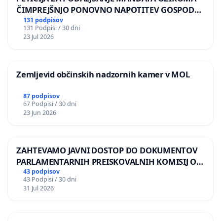
ČIMPREJŠNJO PONOVNO NAPOTITEV GOSPODA
BERNARDA ŠRAJNERJA NA VELEPOSLANIŠTVO
131 podpisov
131 Podpisi / 30 dni
REPUBLIKE SLOVENIJE V MOSKVI
23 Jul 2026
Zemljevid občinskih nadzornih kamer v MOL
87 podpisov
67 Podpisi / 30 dni
23 Jun 2026
ZAHTEVAMO JAVNI DOSTOP DO DOKUMENTOV
PARLAMENTARNIH PREISKOVALNIH KOMISIJ O
ILEGALNI TRGOVINI Z OROŽJEM
43 podpisov
43 Podpisi / 30 dni
31 Jul 2026