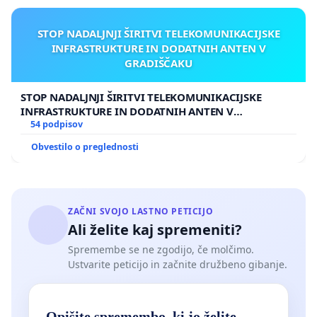
STOP NADALJNJI ŠIRITVI TELEKOMUNIKACIJSKE
INFRASTRUKTURE IN DODATNIH ANTEN V
GRADIŠČAKU
STOP NADALJNJI ŠIRITVI TELEKOMUNIKACIJSKE
INFRASTRUKTURE IN DODATNIH ANTEN V
GRADIŠČAKU
54 podpisov
Obvestilo o preglednosti
ZAČNI SVOJO LASTNO PETICIJO
Ali želite kaj spremeniti?
Spremembe se ne zgodijo, če molčimo.
Ustvarite peticijo in začnite družbeno gibanje.
Opišite spremembo, ki jo želite