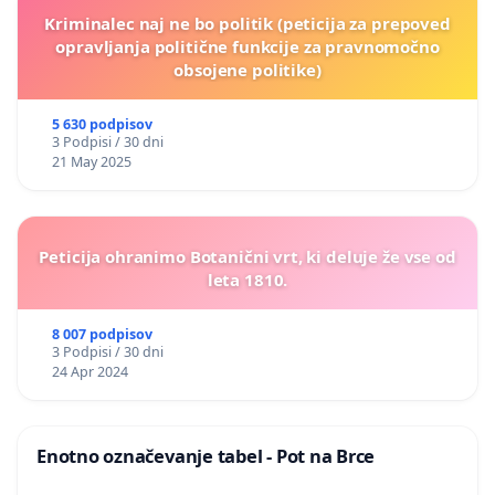
Kriminalec naj ne bo politik (peticija za prepoved
opravljanja politične funkcije za pravnomočno
obsojene politike)
5 630 podpisov
3 Podpisi / 30 dni
21 May 2025
Peticija ohranimo Botanični vrt, ki deluje že vse od
leta 1810.
8 007 podpisov
3 Podpisi / 30 dni
24 Apr 2024
Enotno označevanje tabel - Pot na Brce