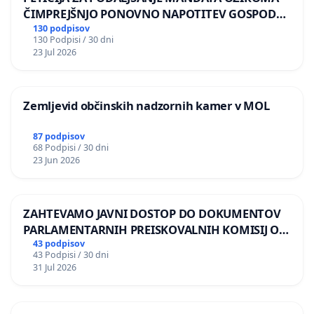
ČIMPREJŠNJO PONOVNO NAPOTITEV GOSPODA
BERNARDA ŠRAJNERJA NA VELEPOSLANIŠTVO
130 podpisov
130 Podpisi / 30 dni
REPUBLIKE SLOVENIJE V MOSKVI
23 Jul 2026
Zemljevid občinskih nadzornih kamer v MOL
87 podpisov
68 Podpisi / 30 dni
23 Jun 2026
ZAHTEVAMO JAVNI DOSTOP DO DOKUMENTOV
PARLAMENTARNIH PREISKOVALNIH KOMISIJ O
ILEGALNI TRGOVINI Z OROŽJEM
43 podpisov
43 Podpisi / 30 dni
31 Jul 2026