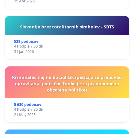
15 Apr 2026
Slovenija brez totalitarnih simbolov - SBTS
528 podpisov
4 Podpisi / 30 dni
31 Jan 2026
Kriminalec naj ne bo politik (peticija za prepoved
opravljanja politične funkcije za pravnomočno
obsojene politike)
5 630 podpisov
4 Podpisi / 30 dni
21 May 2025