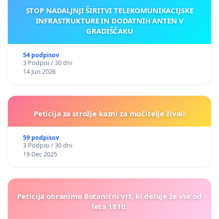
STOP NADALJNJI ŠIRITVI TELEKOMUNIKACIJSKE
INFRASTRUKTURE IN DODATNIH ANTEN V
GRADIŠČAKU
54 podpisov
3 Podpisi / 30 dni
14 Jun 2026
Peticija za strožje kazni za mučitelje živali
59 podpisov
3 Podpisi / 30 dni
19 Dec 2025
Peticija ohranimo Botanični vrt, ki deluje že vse od
leta 1810.