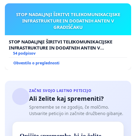
STOP NADALJNJI ŠIRITVI TELEKOMUNIKACIJSKE
INFRASTRUKTURE IN DODATNIH ANTEN V
GRADIŠČAKU
STOP NADALJNJI ŠIRITVI TELEKOMUNIKACIJSKE
INFRASTRUKTURE IN DODATNIH ANTEN V
GRADIŠČAKU
54 podpisov
Obvestilo o preglednosti
ZAČNI SVOJO LASTNO PETICIJO
Ali želite kaj spremeniti?
Spremembe se ne zgodijo, če molčimo.
Ustvarite peticijo in začnite družbeno gibanje.
Opišite spremembo, ki jo želite