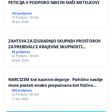
PETICIJA V PODPORO NIKI IN NAŠI METELKOVI
165 podpisov
27 Podpisi / 30 dni
30 Jun 2026
ZAHTEVA ZA IZGRADNJO SKUPNIH PROSTOROV
ZA PREBIVALCE KRAJEVNE SKUPNOSTI
PRESTRANEK
84 podpisov
22 Podpisi / 30 dni
20 Jun 2026
NARCIZEM kot kaznivo dejanje - Psihično nasilje
mora postati enako prepoznano kot fizično
nasilje
958 podpisov
22 Podpisi / 30 dni
17 Jun 2026