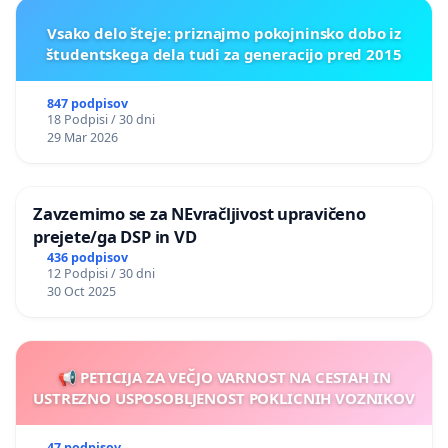
Vsako delo šteje: priznajmo pokojninsko dobo iz
študentskega dela tudi za generacijo pred 2015
847 podpisov
18 Podpisi / 30 dni
29 Mar 2026
Zavzemimo se za NEvračljivost upravičeno
prejete/ga DSP in VD
436 podpisov
12 Podpisi / 30 dni
30 Oct 2025
📢 PETICIJA ZA VEČJO VARNOST NA CESTAH IN
USTREZNO USPOSOBLJENOST POKLICNIH VOZNIKOV
47 podpisov