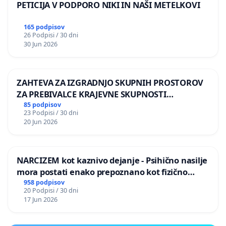
PETICIJA V PODPORO NIKI IN NAŠI METELKOVI
165 podpisov
26 Podpisi / 30 dni
30 Jun 2026
ZAHTEVA ZA IZGRADNJO SKUPNIH PROSTOROV
ZA PREBIVALCE KRAJEVNE SKUPNOSTI
PRESTRANEK
85 podpisov
23 Podpisi / 30 dni
20 Jun 2026
NARCIZEM kot kaznivo dejanje - Psihično nasilje
mora postati enako prepoznano kot fizično
nasilje
958 podpisov
20 Podpisi / 30 dni
17 Jun 2026