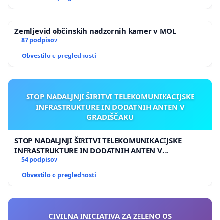
Zemljevid občinskih nadzornih kamer v MOL
87 podpisov
Obvestilo o preglednosti
STOP NADALJNJI ŠIRITVI TELEKOMUNIKACIJSKE
INFRASTRUKTURE IN DODATNIH ANTEN V
GRADIŠČAKU
STOP NADALJNJI ŠIRITVI TELEKOMUNIKACIJSKE
INFRASTRUKTURE IN DODATNIH ANTEN V
GRADIŠČAKU
54 podpisov
Obvestilo o preglednosti
CIVILNA INICIATIVA ZA ZELENO OS