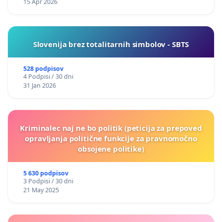
15 Apr 2026
Slovenija brez totalitarnih simbolov - SBTS
528 podpisov
4 Podpisi / 30 dni
31 Jan 2026
Kriminalec naj ne bo politik (peticija za prepoved
opravljanja politične funkcije za pravnomočno
obsojene politike)
5 630 podpisov
3 Podpisi / 30 dni
21 May 2025