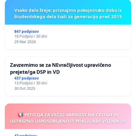
Vsako delo šteje: priznajmo pokojninsko dobo iz
študentskega dela tudi za generacijo pred 2015
847 podpisov
18 Podpisi / 30 dni
29 Mar 2026
Zavzemimo se za NEvračljivost upravičeno
prejete/ga DSP in VD
437 podpisov
13 Podpisi / 30 dni
30 Oct 2025
📢 PETICIJA ZA VEČJO VARNOST NA CESTAH IN
USTREZNO USPOSOBLJENOST POKLICNIH VOZNIKOV
47 podpisov