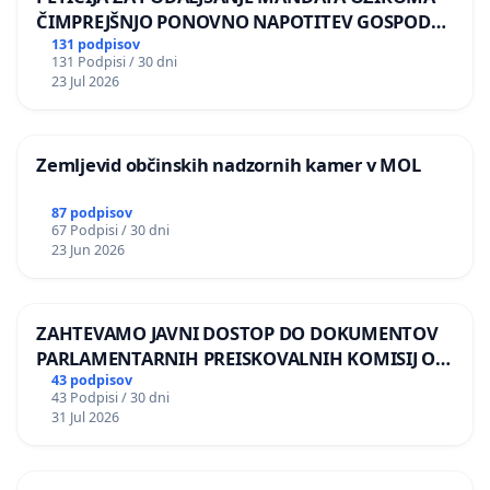
ČIMPREJŠNJO PONOVNO NAPOTITEV GOSPODA
BERNARDA ŠRAJNERJA NA VELEPOSLANIŠTVO
131 podpisov
131 Podpisi / 30 dni
REPUBLIKE SLOVENIJE V MOSKVI
23 Jul 2026
Zemljevid občinskih nadzornih kamer v MOL
87 podpisov
67 Podpisi / 30 dni
23 Jun 2026
ZAHTEVAMO JAVNI DOSTOP DO DOKUMENTOV
PARLAMENTARNIH PREISKOVALNIH KOMISIJ O
ILEGALNI TRGOVINI Z OROŽJEM
43 podpisov
43 Podpisi / 30 dni
31 Jul 2026